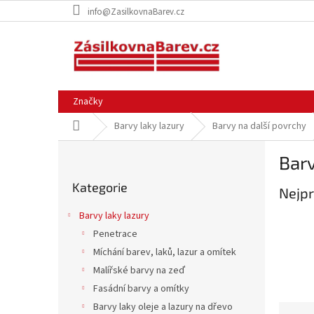
Přejít
info@ZasilkovnaBarev.cz
na
obsah
Značky
Domů
Barvy laky lazury
Barvy na další povrchy
P
Barv
o
Přeskočit
s
Kategorie
kategorie
Nejpr
t
r
Barvy laky lazury
a
Penetrace
n
Míchání barev, laků, lazur a omítek
n
í
Malířské barvy na zeď
p
Fasádní barvy a omítky
a
Barvy laky oleje a lazury na dřevo
Ř