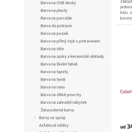
Základ
Barva na OSB desky
jednos
Barva na plasty
bázi. 
kovový
Barva na porcelán
měď, h
Barva do potravin
nebo č
Barva na pozink
jako pln
Barva na přímý styk s potravinami
Barva na sklo
Barva na spáry a keramické obklady
Barva na školní tabuli
Barva na tapety
Barva na textil
Barva na vanu
Color
Barva na vlhké povrchy
Barva na zahradní nábytek
Žáruvzdorná barva
Barvy ve spreji
Asfaltové nátěry
3
od