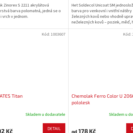
ak Zinorex S 2211 akrylátová
Het Soldecol Unicoat SM jednoslo
rstvá barva polomatná, jedná se o
barva pro venkovní i vnitřní nátěry
 i vrch v jednom.
železných kovů nebo vhodně upr
neželezných kovů – pozink, měď, hl
apod., popřípadě dřevěných povrc
určena zejména k nátěrům ocelov
Kód:
1003607
Kód:
konstrukcí, bran,...
ATES Titan
Chemolak Ferro Color U 206
pololesk
Skladem u dodavatele
Skladem u do
DETAIL
92 Kč
178 Kč
od