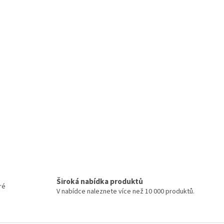
Široká nabídka produktů
ré
V nabídce naleznete více než 10 000 produktů.