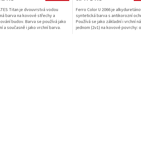
ES Titan je dvouvrstvá vodou
Ferro Color U 2066 je alkyduretán
lná barva na kovové střechy a
syntetická barva s antikorozní och
ování budov. Barva se používá jako
Používá se jako základní i vrchní ná
ní a současně i jako vrchní barva.
jednom (2v1) na kovové povrchy: o
železo, hliník a zoxidovaný pozin
materiál. Konečný nátěr chrání po
O
před...
v
l
á
d
a
c
í
p
r
v
k
y
v
ý
p
i