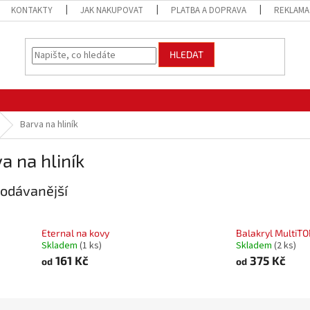
KONTAKTY
JAK NAKUPOVAT
PLATBA A DOPRAVA
REKLAMA
HLEDAT
Barva na hliník
a na hliník
odávanější
Eternal na kovy
Balakryl MultiTO
Skladem
(1 ks)
Skladem
(2 ks)
161 Kč
375 Kč
od
od