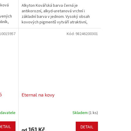
žková
Alkyton Kovářská barva černá je
antikorozní, alkyd-uretanová vrchní i
avených
základní barva v jednom. Vysoký obsah
iník,
kovových pigmentů vytváří atraktivní,
hů. Je
matný, drsný povrch s kovovými odlesky.
ých
10015957
Kód:
98246200301
6
Eternal na kovy
davatele
Skladem
(1 ks)
DETAIL
DETAIL
161 Kč
od