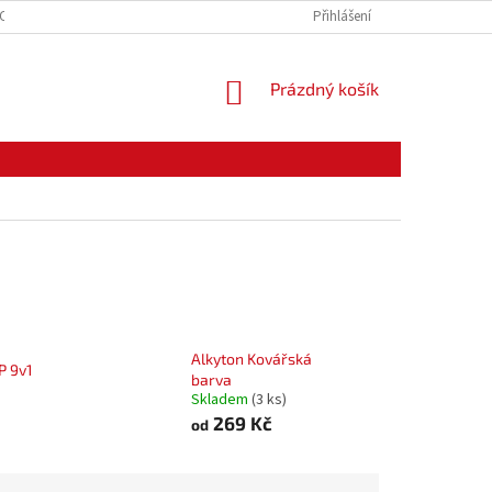
CE ZBOŽÍ
ODSTOUPENÍ OD KUPNÍ SMLOUVY
Přihlášení
PODMÍNKY OCHRANY O
NÁKUPNÍ
Prázdný košík
KOŠÍK
Alkyton Kovářská
P 9v1
barva
Skladem
(3 ks)
269 Kč
od