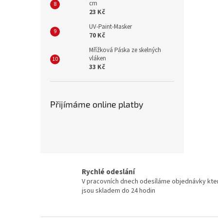
cm
23 Kč
UV-Paint-Masker
70 Kč
Mřížková Páska ze skelných
vláken
33 Kč
Přijímáme online platby
Rychlé odeslání
V pracovních dnech odesíláme objednávky kte
jsou skladem do 24 hodin