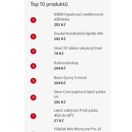
Top 10 produktů
NS600 Vypalovací nesilikonová
stříbřenka
251 Kč
Soudal Konstrukční lepidlo 60A
181 Kč
Olivé 707 silikon akrylový tmel
70 Kč
Rokovodostop
164 Kč
Bison Epoxy 5 minut
154 Kč
Sensi-Core papírová lepící páska
UV
101 Kč
Lepící zakrývací Profi páska
4510 do 80°C
37 Kč
Váleček Mini MicroLine Pro 10