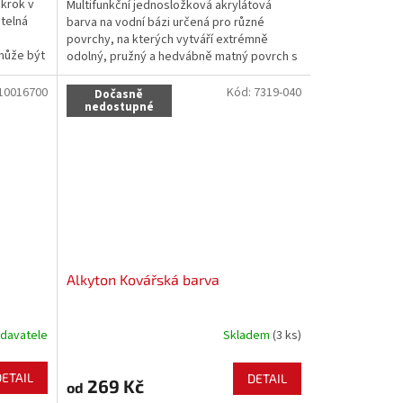
 krok v
Multifunkční jednosložková akrylátová
telná
barva na vodní bázi určená pro různé
povrchy, na kterých vytváří extrémně
může být
odolný, pružný a hedvábně matný povrch s
odními
dlouhodobou životností obzvláště v
y ideální
exteriéru.
10016700
Kód:
7319-040
Dočasně
nedostupné
Alkyton Kovářská barva
davatele
Skladem
(3 ks)
DETAIL
DETAIL
269 Kč
od