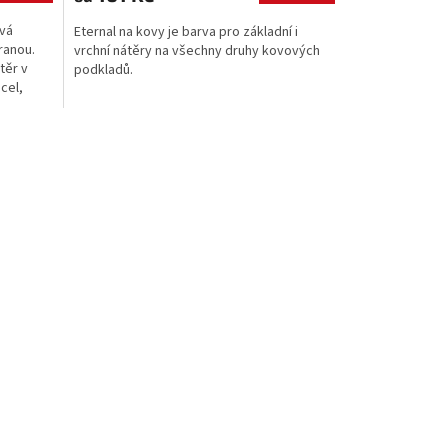
ová
Eternal na kovy je barva pro základní i
ranou.
vrchní nátěry na všechny druhy kovových
těr v
podkladů.
cel,
kovaný
dklad