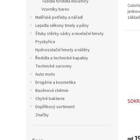
Tužidla tvrdidla iniciátory
Colorl
Vzorníky barev
jednov
Malířské potřeby a nářadí
základ
Lepidla silikony tmely a pěny
Štuky stěrky sádry a nivelační hmoty
Pryskyřice
Hydroizolační hmoty a nátěry
Ředidla a technické kapaliny
Technické suroviny
Auto moto
Drogérie a kosmetika
Bazénová chémie
Chytré bakterie
SOKR
Dopľňkový sortiment
Značky
1
od