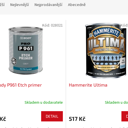
žší
Nejlevnější
Nejprodávanější
Abecedně
Kód:
028021
Kód
dy P961 Etch primer
Hammerite Ultima
Skladem u dodavatele
Skladem u do
DETAIL
 Kč
517 Kč