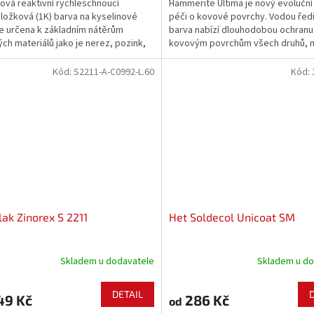
ová reaktivní rychleschnoucí
Hammerite Ultima je nový evoluční
ložková (1K) barva na kyselinové
péči o kovové povrchy. Vodou ředi
Je určena k základním nátěrům
barva nabízí dlouhodobou ochranu
ch materiálů jako je nerez, pozink,
kovovým povrchům všech druhů, 
liník, chrom, galvanizované povrchy
použita přímo na rez, bojuje s přír
isté železo.Barvu lze aplikovat buď
silami až 12 let. Nezapáchá a je ted
Kód:
S2211-A-C0992-L.60
Kód:
ící...
i pro...
lak Zinorex S 2211
Het Soldecol Unicoat SM
Skladem u dodavatele
Skladem u do
DETAIL
49 Kč
286 Kč
od