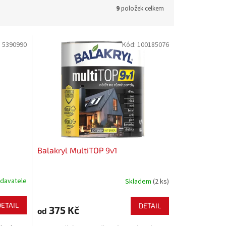
9
položek celkem
:
5390990
Kód:
100185076
Balakryl MultiTOP 9v1
davatele
Skladem
(2 ks)
DETAIL
DETAIL
375 Kč
od