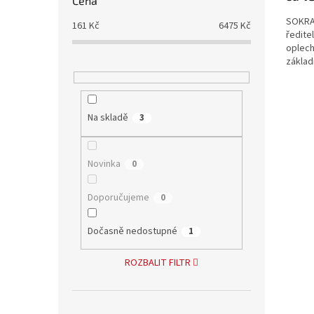
Cena
SOKRAT
161
Kč
6475
Kč
ředite
oplech
základ
Na skladě
3
Novinka
0
Doporučujeme
0
Dočasně nedostupné
1
ROZBALIT FILTR