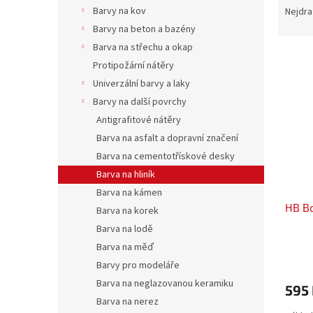
n
a
Barvy na kov
Nejdra
e
z
Barvy na beton a bazény
l
e
Barva na střechu a okap
V
n
Protipožární nátěry
ý
í
Univerzální barvy a laky
p
p
i
r
Barvy na další povrchy
s
o
Antigrafitové nátěry
p
d
Barva na asfalt a dopravní značení
r
u
Barva na cementotřískové desky
o
k
Barva na hliník
d
t
Barva na kámen
u
ů
HB Bo
k
Barva na korek
t
Barva na lodě
ů
Barva na měď
Barvy pro modeláře
Barva na neglazovanou keramiku
595
Barva na nerez