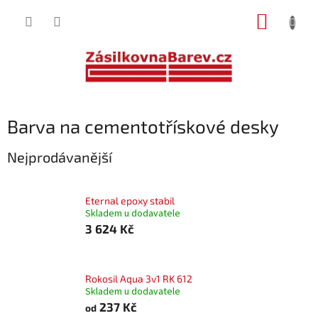
Přejít
NÁKUP
na
obsah
KOŠÍK
Barva na cementotřískové desky
Nejprodávanější
Eternal epoxy stabil
Skladem u dodavatele
3 624 Kč
Rokosil Aqua 3v1 RK 612
Skladem u dodavatele
237 Kč
od