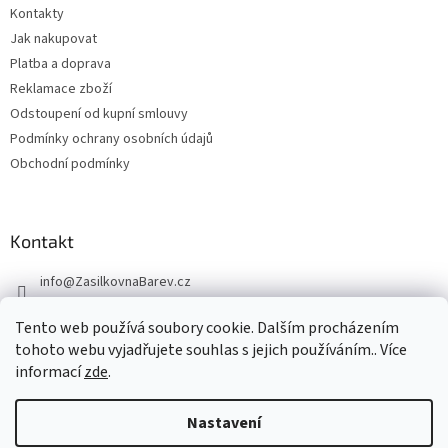
Kontakty
Jak nakupovat
Platba a doprava
Reklamace zboží
Odstoupení od kupní smlouvy
Podmínky ochrany osobních údajů
Obchodní podmínky
Kontakt
info
@
ZasilkovnaBarev.cz
705 633 776
Tento web používá soubory cookie. Dalším procházením
tohoto webu vyjadřujete souhlas s jejich používáním.. Více
informací
zde
.
Nastavení
Vytvořil Shoptet