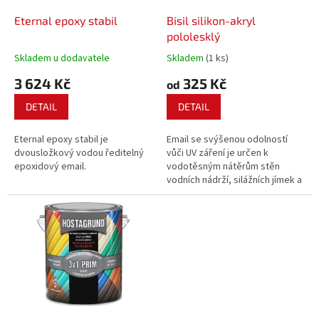
o
d
Eternal epoxy stabil
Bisil silikon-akryl
u
pololesklý
k
Skladem u dodavatele
Skladem
(1 ks)
t
3 624 Kč
325 Kč
ů
od
DETAIL
DETAIL
Eternal epoxy stabil je
Email se svýšenou odolností
dvousložkový vodou ředitelný
vůči UV záření je určen k
epoxidový email.
vodotěsným nátěrům stěn
vodních nádrží, silážních jímek a
plaveckých bazénů, též pro
povrchovou úpravu ocelových
konstrukcí a eternitových
střech. Barva je atestována pro
přímý styk s...