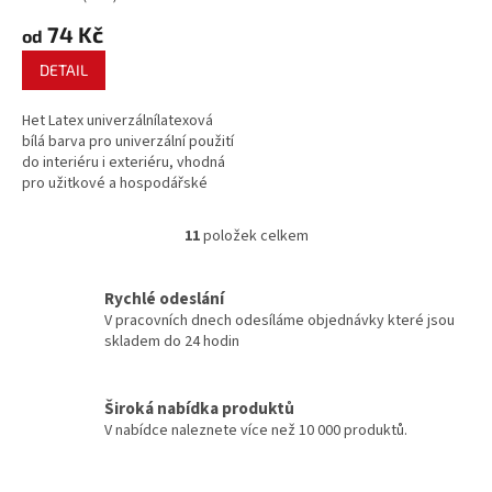
74 Kč
od
DETAIL
Het Latex univerzálnílatexová
bílá barva pro univerzální použití
do interiéru i exteriéru, vhodná
pro užitkové a hospodářské
prostory v interiéru a exteriéru,
sklady, sokly, nenáročné
11
položek celkem
O
aplikace, je-li požadován
v
omyvatelný povrch.
l
Rychlé odeslání
á
V pracovních dnech odesíláme objednávky které jsou
d
skladem do 24 hodin
a
c
í
Široká nabídka produktů
p
V nabídce naleznete více než 10 000 produktů.
r
v
k