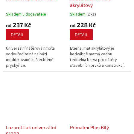
akrylátový
Skladem u dodavatele
Skladem
(2 ks)
237 Kč
228 Kč
od
od
DETAIL
DETAIL
Univerzální nátěrová hmota
Eternal mat akrylátový je
vodouředitelná na bázi
hedvábně matná vodou
modifikované zušlechtěné
ředitelná barva pro nátěry
pryskyřice.
stavebních prvků a konstrukcí,
zejména pozinkovaného plechu
bez předchozí oxidace,
nepochozího betonu a dřeva,
neglazované keramiky.
Lazurol Lak univerzální
Primalex Plus Bílý
S1002