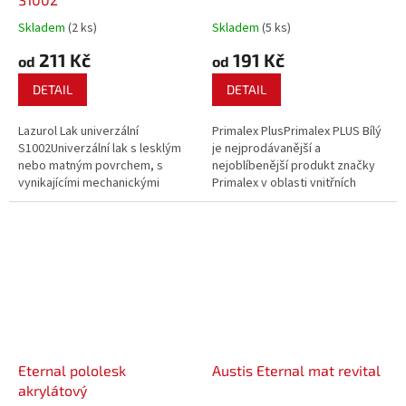
Skladem
(2 ks)
Skladem
(5 ks)
211 Kč
191 Kč
od
od
DETAIL
DETAIL
Lazurol Lak univerzální
Primalex PlusPrimalex PLUS Bílý
S1002Univerzální lak s lesklým
je nejprodávanější a
nebo matným povrchem, s
nejoblíbenější produkt značky
vynikajícími mechanickými
Primalex v oblasti vnitřních
vlastnostmi a vysokou
malířských nátěrů.
vydatností.
Eternal pololesk
Austis Eternal mat revital
akrylátový