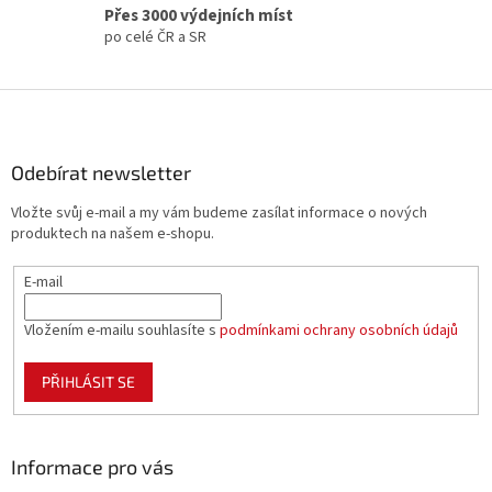
y
Přes 3000 výdejních míst
v
po celé ČR a SR
ý
p
i
Z
s
á
u
p
a
Odebírat newsletter
t
Vložte svůj e-mail a my vám budeme zasílat informace o nových
í
produktech na našem e-shopu.
E-mail
Vložením e-mailu souhlasíte s
podmínkami ochrany osobních údajů
PŘIHLÁSIT SE
Informace pro vás