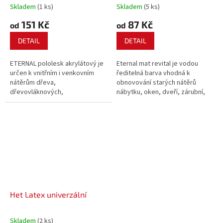
Skladem
(1 ks)
Skladem
(5 ks)
151 Kč
87 Kč
od
od
DETAIL
DETAIL
ETERNAL pololesk akrylátový je
Eternal mat revital je vodou
určen k vnitřním i venkovním
ředitelná barva vhodná k
nátěrům dřeva,
obnovování starých nátěrů
dřevovláknových,
nábytku, oken, dveří, zárubní,
dřevotřískových a
radiátorů, barevných doplňků
třískocementových desek,
interiérů, zahradních staveb,
sádrokartonu, nepochozího
laviček, konstrukcí dětských
betonu a kovových podkladů
hřišť.
opatřených antikorozním
nátěrem.
Het Latex univerzální
Skladem
(2 ks)