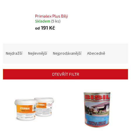
Primalex Plus Bílý
Skladem
(5 ks)
191 Kč
od
Ř
a
Nejdražší
Nejlevnější
Nejprodávanější
Abecedně
z
e
n
OTEVŘÍT FILTR
í
p
V
r
ý
o
p
d
i
u
s
k
p
t
r
ů