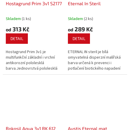
Hostagrund Prim 3v1 S2177
Eternal In Steril
Skladem
(1 ks)
Skladem
(2 ks)
313 Kč
289 Kč
od
od
DETAIL
DETAIL
Hostagrund Prim 3v1 je
ETERNAL IN steril je bílá
multifunkční základní i vrchní
omyvatelná disperzní malířská
antikorozní pololesklá
barva určená k prevenci i
barva.Jednovrstvá pololesklá
potlačení biotického napadení
barva spojující vlastnosti
stěn v interiéru plísněmi,
základního antikorozního
bakteriemi a jinými
nátěru, mezivrstvy a současně
mikroorganizmy.
vrchní barvy.
Rokosil Aqua 3v1 RK 612
Austis Eternal mat