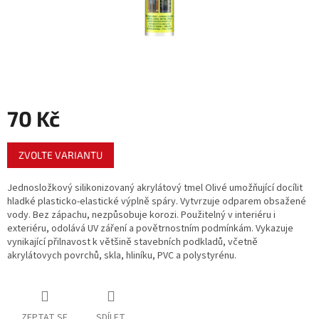
70 Kč
Měrná
ZVOLTE VARIANTU
cena:
Jednosložkový silikonizovaný akrylátový tmel Olivé umožňující docílit
hladké plasticko-elastické výplně spáry. Vytvrzuje odparem obsažené
vody. Bez zápachu, nezpůsobuje korozi. Použitelný v interiéru i
exteriéru, odolává UV záření a povětrnostním podmínkám. Vykazuje
vynikající přilnavost k většině stavebních podkladů, včetně
akrylátovych povrchů, skla, hliníku, PVC a polystyrénu.
ZEPTAT SE
SDÍLET