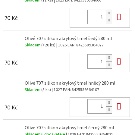
Skladem
(11 ks)
| 1025
EAN:
8425589364060
Do 
70 Kč
Olivé 707 silikon akrylový tmel šedý 280 ml
Skladem
(>20 ks)
| 1026
EAN:
8425589364077
Do 
70 Kč
Olivé 707 silikon akrylový tmel hnědý 280 ml
Skladem
(3 ks)
| 1027
EAN:
8425589364107
Do 
70 Kč
Olivé 707 silikon akrylový tmel černý 280 ml
Skladem u dodavatele
| 1028
EAN:
8425589364039