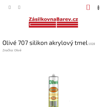
Přejít
NÁKUP
na
obsah
KOŠÍK
Olivé 707 silikon akrylový tmel
1028
Značka:
Olivé