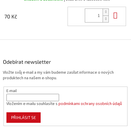
Do 
70 Kč
Z
á
p
a
Odebírat newsletter
t
Vložte svůj e-mail a my vám budeme zasílat informace o nových
í
produktech na našem e-shopu.
E-mail
Vložením e-mailu souhlasíte s
podmínkami ochrany osobních údajů
PŘIHLÁSIT SE