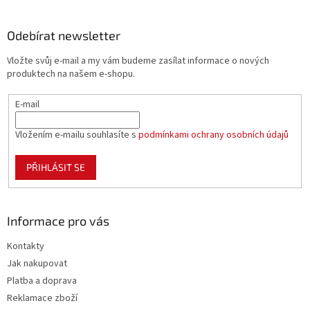
á
Zlikvidujte...
á
d
p
a
a
Odebírat newsletter
c
t
í
Vložte svůj e-mail a my vám budeme zasílat informace o nových
í
p
produktech na našem e-shopu.
r
v
E-mail
k
y
v
Vložením e-mailu souhlasíte s
podmínkami ochrany osobních údajů
ý
p
PŘIHLÁSIT SE
i
s
u
Informace pro vás
Kontakty
Jak nakupovat
Platba a doprava
Reklamace zboží