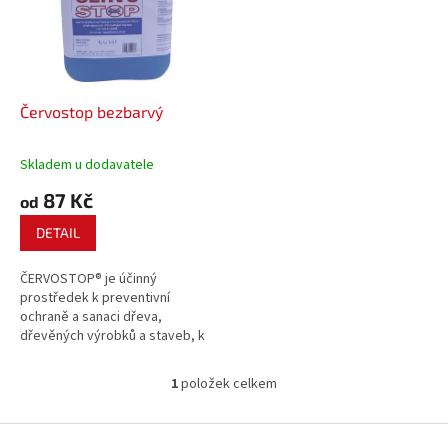
i
r
s
o
p
d
r
u
o
k
d
t
Červostop bezbarvý
u
ů
k
Skladem u dodavatele
t
87 Kč
ů
od
DETAIL
ČERVOSTOP® je účinný
prostředek k preventivní
ochraně a sanaci dřeva,
dřevěných výrobků a staveb, k
hubení dřevokazného hmyzu,
zejména červotoče, a k ochraně
1
položek celkem
O
dřeva před dřevokaznými
v
houbami.Napadl vaši dřevěnou
l
Z
zimní zahradu červotoč?