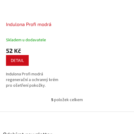
Indulona Profi modrá
Skladem u dodavatele
52 Kč
DETAIL
Indulona Profi modrá
regenerační a ochranný krém
pro ošetření pokožky.
5
položek celkem
O
v
l
Z
á
á
d
p
a