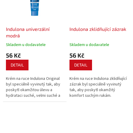
Indulona univerzální
Indulona zklidňující zázrak
modrá
Skladem u dodavatele
Skladem u dodavatele
56 Kč
56 Kč
DETAIL
DETAIL
Krém na ruce Indulona Original
Krém na ruce Indulona zklidňující
byl speciálně vyvinutý tak, aby
zázrak byl speciálně vyvinutý
poskytl okamžitou úlevu a
tak, aby poskytl okamžitý
hydrataci suché, velmi suché a
komfort suchým rukám.
popraskané pokožce. Vysoce
Efektivně hydratuje a zklidňuje
hydratační složení s obsahem
pokožku a poskytuje jí
45 % vazelíny, 3 % lanolinu a
dlouhotrvající ochranu.
přírodních esenciálních olejů
Obsahuje olej z bio konopných
pokožku...
semínek, bohatý na vitamin...