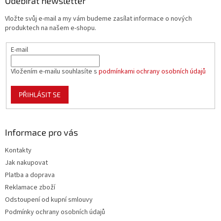
a
Odebírat newsletter
c
t
í
Vložte svůj e-mail a my vám budeme zasílat informace o nových
í
p
produktech na našem e-shopu.
r
v
E-mail
k
y
v
Vložením e-mailu souhlasíte s
podmínkami ochrany osobních údajů
ý
p
PŘIHLÁSIT SE
i
s
u
Informace pro vás
Kontakty
Jak nakupovat
Platba a doprava
Reklamace zboží
Odstoupení od kupní smlouvy
Podmínky ochrany osobních údajů