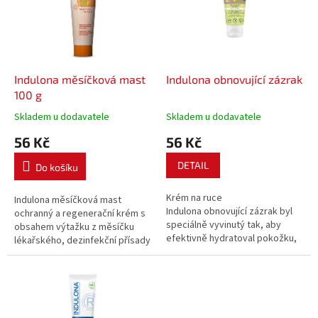
i
r
s
o
p
d
r
u
o
k
d
t
Indulona měsíčková mast
Indulona obnovující zázrak
u
ů
100 g
k
Skladem u dodavatele
Skladem u dodavatele
t
56 Kč
56 Kč
ů
DETAIL
Do košíku
Krém na ruce
Indulona měsíčková mast
Indulona obnovující zázrak byl
ochranný a regenerační krém s
speciálně vyvinutý tak, aby
obsahem výtažku z měsíčku
efektivně hydratoval pokožku,
lékařského, dezinfekční přísady
chránil ji před vysušováním a
a glycerinu.
posiloval ji před vnějšími vlivy.
Uzamyká v pokožce vlhkost a
poskytuje jí dlouhotrvající
ochranu....