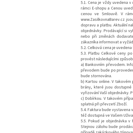
5.1. Cena je vždy uvedena v
rámci E-shopu a Cenou uved
cenou ve Smlouvě. V rám
www.ZasilkovnaBarev.cz jsou
dopravu a platbu. Aktuální n
objednávky. Prodávající si v
nebo při změnách dodavate
zákazníka informovat a vyžád
5.2. Celková cena je uveden
5.3. Platbu Celkové ceny 
provést následujícími způsob
a) Bankovním převodem. Inf
převodem bude po provedení
bude stornována.
b) Kartou online. V takovém
brány, které jsou dostupné
vyřizování Vaší objednávky.
c) Dobírkou. V takovém přípa
splatná při převzetí Zboží.
5.4. Faktura bude vystavena 
též dostupná ve Vašem Uživa
5.5. Pokud je objednávka v 
Stejnou zálohu bude prodáva
případě zakázkového tónovaní 