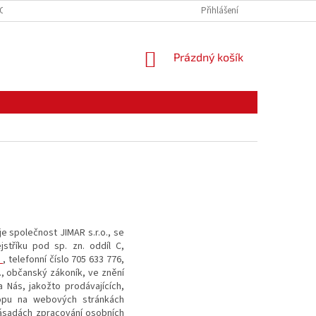
CE ZBOŽÍ
ODSTOUPENÍ OD KUPNÍ SMLOUVY
Přihlášení
PODMÍNKY OCHRANY O
NÁKUPNÍ
Prázdný košík
KOŠÍK
je společnost JIMAR s.r.o., se
stříku pod sp. zn. oddíl C,
z
, telefonní číslo 705 633 776,
., občanský zákoník, ve znění
 Nás, jakožto prodávajících,
hopu na webových stránkách
ásadách zpracování osobních