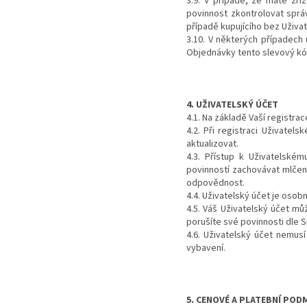
3.9. V případě, že máte zří
povinnost zkontrolovat sprá
případě kupujícího bez Uživat
3.10. V některých případech
Objednávky tento slevový kód
4. UŽIVATELSKÝ ÚČET
4.1. Na základě Vaší registr
4.2. Při registraci Uživate
aktualizovat.
4.3. Přístup k Uživatelské
povinností zachovávat mlčenl
odpovědnost.
4.4. Uživatelský účet je osob
4.5. Váš Uživatelský účet mů
porušíte své povinnosti dle 
4.6. Uživatelský účet nemu
vybavení.
5. CENOVÉ A PLATEBNÍ PO