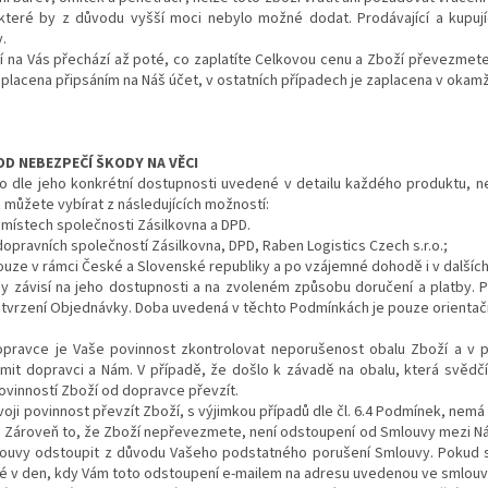
 které by z důvodu vyšší moci nebylo možné dodat. Prodávající a kupu
.
ží na Vás přechází až poté, co zaplatíte Celkovou cenu a Zboží převezmet
lacena připsáním na Náš účet, v ostatních případech je zaplacena v okamž
OD NEBEZPEČÍ ŠKODY NA VĚCI
o dle jeho konkrétní dostupnosti uvedené v detailu každého produktu, ne
 můžete vybírat z následujících možností:
 místech společnosti Zásilkovna a DPD.
opravních společností Zásilkovna, DPD, Raben Logistics Czech s.r.o.;
pouze v rámci České a Slovenské republiky a po vzájemné dohodě i v dalšíc
dy závisí na jeho dostupnosti a na zvoleném způsobu doručení a platby.
tvrzení Objednávky. Doba uvedená v těchto Podmínkách je pouze orientační
opravce je Vaše povinnost zkontrolovat neporušenost obalu Zboží a v p
it dopravci a Nám. V případě, že došlo k závadě na obalu, která svědč
povinností Zboží od dopravce převzít.
svoji povinnost převzít Zboží, s výjimkou případů dle čl. 6.4 Podmínek, nem
t. Zároveň to, že Zboží nepřevezmete, není odstoupení od Smlouvy mezi Ná
louvy odstoupit z důvodu Vašeho podstatného porušení Smlouvy. Pokud
né v den, kdy Vám toto odstoupení e-mailem na adresu uvedenou ve smlouv