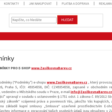
KONTAKTY
JAK NAKUPOVAT
PLATBA A DOPRAVA
REKLAMA
HLEDAT
mínky
MÍNKY PRO E-SHOP
www.ZasilkovnaBarev.cz
odmínky (“Podmínky”) e-shopu
www.ZasilkovnaBarev.cz
, který provozu
26
, Praha 5, IČO:
493
54
558
, DIČ: CZ
493
54
558
, zapsané v obchodním rej
, vedeném u Městského soudu v Praze, e-mail
info@ZasilkovnaBarev.c
ící” upravují v souladu s ustanovením § 1751 odst. 1 zákona č. 89/2012 Sb
ký zákoník“ vzájemná práva a povinnosti Vás, jakožto Vás kupujících, a
o na základě kupní smlouvy „Smlouva“ uzavřené prostřednictvím E-s
echny informace o zpracování Vašich osobních údajů jsou obsaženy v Z