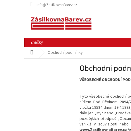
Přejít
info@ZasilkovnaBarev.cz
na
obsah
Značky
Domů
Obchodní podmínky
Obchodní pod
VŠEOBECNÉ OBCHODNÍ POD
Tyto všeobecné obchodní p
sídlem
Pod Děvínem 2894/
vložka
19584
dnem 19.4.1993
dále jen „My“ nebo „Prodávaj
pozdějších předpisů „Občans
vzniklá v souvislosti neb
www.ZasilkovnaBarev.cz
Vš