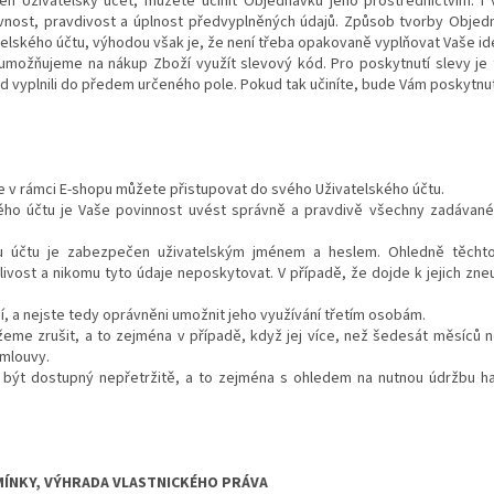
zen Uživatelský účet, můžete učinit Objednávku jeho prostřednictvím. 
vnost, pravdivost a úplnost předvyplněných údajů. Způsob tvorby Objedn
elského účtu, výhodou však je, že není třeba opakovaně vyplňovat Vaše ide
 umožňujeme na nákup Zboží využít slevový kód. Pro poskytnutí slevy je 
 vyplnili do předem určeného pole. Pokud tak učiníte, bude Vám poskytnut
ace v rámci E-shopu můžete přistupovat do svého Uživatelského účtu.
lského účtu je Vaše povinnost uvést správně a pravdivě všechny zadávan
mu účtu je zabezpečen uživatelským jménem a heslem. Ohledně těchto
ivost a nikomu tyto údaje neposkytovat. V případě, že dojde k jejich zn
ní, a nejste tedy oprávněni umožnit jeho využívání třetím osobám.
žeme zrušit, a to zejména v případě, když jej více, než šedesát měsíců n
Smlouvy.
sí být dostupný nepřetržitě, a to zejména s ohledem na nutnou údržbu 
DMÍNKY, VÝHRADA VLASTNICKÉHO PRÁVA