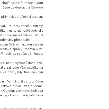
 Zboží; tyto informace budou
ě, Ceně za dopravu a Celkové
, příjmení, doručovací adresu,
vat. Po provedení kontroly
ítka musíte ale ještě potvrdit
 Potvrzení a souhlasu slouží
e odeslány přímo Nám.
ou na Vaši e-mailovou adresu
-mailové zprávy. Podmínky ve
oří nedílnou součást Smlouvy.
boží není u výrobců dostupné.
vat a zašleme Vám nabídku na
ve chvíli, kdy Naši nabídku
vinni Vám Zboží za tuto Cenu
V takové situaci Vás budeme
ti Objednávce. Nová Smlouva
je například situace, kdy Cena