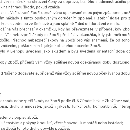
vliv na nárok na uhrazení Ceny za dopravu, balného a administračního 
ok na náhradu škody, pokud vznikla.
klých na Vaší straně Zboží doručováno opakovaně nebo jiným způsobem, ne
 Nám náklady s tímto opakovaným doručením spojené. Platební údaje pro 
dresu uvedenou ve Smlouvě a jsou splatné 7 dnů od doručení e-mailu.
oží na Vás přechází v okamžiku, kdy ho převezmete. V případě, kdy Zb
, na Vás nebezpečí škody na Zboží přechází v okamžiku, kdy jste měli mož
nedošlo. Přechod nebezpečí škody na Zboží pro Vás znamená, že od toh
, zničením, poškozením či jakýmkoli znehodnocením Zboží.
ebylo v E-shopu uvedeno jako skladem a byla uvedena orientační doba 
oby Zboží, přičemž Vám vždy sdělíme novou očekávanou dobu dostupnos
 od Našeho dodavatele, přičemž Vám vždy sdělíme novou očekávanou dobu
Í
řechodu nebezpečí škody na Zboží podle čl. 6.7 Podmínek je Zboží bez vad
su, druhu a množství, jakož i jakosti, funkčnosti, kompatibilitě, intero
uvedeno v popisu zboží;
slušenstvím a pokyny k použití, včetně návodu k montáži nebo instalaci;
ž se Zboží tohoto druhu obvykle používá;