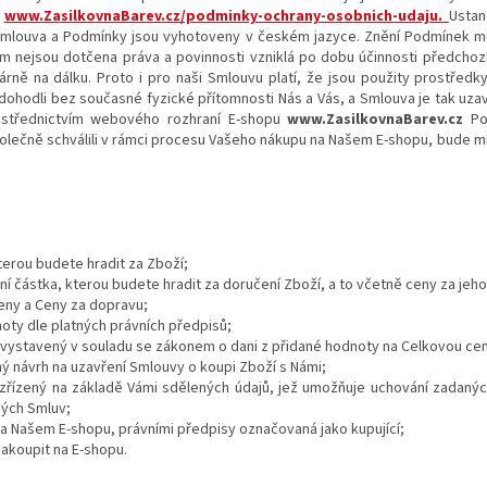
:
www.ZasilkovnaBarev.cz/podminky-ochrany-osobnich-udaju.
Ustan
 Smlouva a Podmínky jsou vyhotoveny v českém jazyce. Znění Podmínek m
m nejsou dotčena práva a povinnosti vzniklá po dobu účinnosti předchozí
árně na dálku. Proto i pro naši Smlouvu platí, že jsou použity prostředk
dohodli bez současné fyzické přítomnosti Nás a Vás, a Smlouva je tak uz
rostřednictvím webového rozhraní E-shopu
www.ZasilkovnaBarev.cz
Po
olečně schválili v rámci procesu Vašeho nákupu na Našem E-shopu, bude m
kterou budete hradit za Zboží;
ční částka, kterou budete hradit za doručení Zboží, a to včetně ceny za jeho
Ceny a Ceny za dopravu;
noty dle platných právních předpisů;
d vystavený v souladu se zákonem o dani z přidané hodnoty na Celkovou ce
ný návrh na uzavření Smlouvy o koupi Zboží s Námi;
t zřízený na základě Vámi sdělených údajů, jež umožňuje uchování zadanýc
ých Smluv;
 na Našem E-shopu, právními předpisy označovaná jako kupující;
nakoupit na E-shopu.