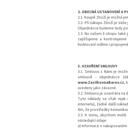
2. OBECNÁ USTANOVENÍ A P
2.1. Koupě Zboží je možná j
2.2. Při nákupu Zboží je Vaš
Objednávce budeme tedy pov
2.3. Na našem E-shopu také 
zajišťujeme a kontrolujeme
hodnocení vidíme i propojené
3. UZAVŘENÍ SMLOUVY
3.1. Smlouvu s Námi je mož
smlouvě - objednávce (dá
www.ZasilkovnaBarev.cz
, 
uvedeny jako závazné.
3.2. Smlouva je uzavírána na 
Tyto náklady se však nijak 
internetu), žádné další nák
tím, že prostředky komunika
3.3. K tomu, abychom mohli 
následující údaje:
a) Informace o nakupovaném Z