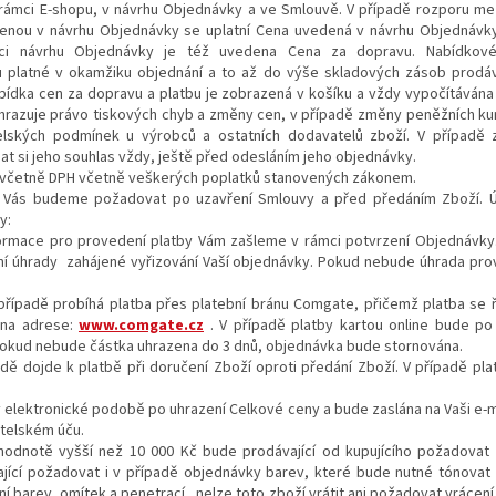
 rámci E-shopu, v návrhu Objednávky a ve Smlouvě. V případě rozporu m
enou v návrhu Objednávky se uplatní Cena uvedená v návrhu Objednávky
ci návrhu Objednávky je též uvedena Cena za dopravu. Nabídkov
 platné v okamžiku objednání a to až do výše skladových zásob prodáv
abídka cen za dopravu a platbu je zobrazená v košíku a vždy vypočítávána 
yhrazuje právo tiskových chyb a změny cen, v případě změny peněžních ku
lských podmínek u výrobců a ostatních dodavatelů zboží. V případě 
at si jeho souhlas vždy, ještě před odesláním jeho objednávky.
a včetně DPH včetně veškerých poplatků stanovených zákonem.
po Vás budeme požadovat po uzavření Smlouvy a před předáním Zboží. 
y:
ormace pro provedení platby Vám zašleme v rámci potvrzení Objednávky.
 úhrady zahájené vyřizování Vaší objednávky. Pokud nebude úhrada pro
 případě probíhá platba přes platební bránu Comgate, přičemž platba se ř
 na adrese:
www.comgate.cz
. V případě platby kartou online bude p
 Pokud nebude částka uhrazena do 3 dnů, objednávka bude stornována.
dě dojde k platbě při doručení Zboží oproti předání Zboží. V případě pl
v elektronické podobě po uhrazení Celkové ceny a bude zaslána na Vaši e-
telském úču.
hodnotě vyšší než 10 000 Kč bude prodávající od kupujícího požadovat 
jící požadovat i v případě objednávky barev, které bude nutné tónovat
barev, omítek a penetrací , nelze toto zboží vrátit ani požadovat vrácení