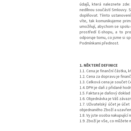
údajů, která naleznete zde
nedílnou součástí Smlouvy.
doplňovat. Tímto ustanovení
víte, tak komunikujeme prim
umožňují, abychom se spolu 
prostředí E-shopu, a to p
odporuje tomu, co jsme si sp
Podmínkami přednost.
1. NĚKTERÉ DEFINICE
1.1. Cena je finanční částka, 
1.2. Cena za dopravu je finan
1.3. Celková cena je součet 
1.4. DPH je daň z přidané hod
1.5. Faktura je daňový dokla
1.6. Objednávka je Váš závaz
1.7. Uživatelský účet je úče
objednaného Zboží a uzavřen
1.8. Vy jste osoba nakupující
1.9. Zboží je vše, co můžete 