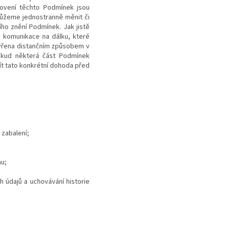
ovení těchto Podmínek jsou
ůžeme jednostranně měnit či
ho znění Podmínek. Jak jistě
y komunikace na dálku, které
avřena distančním způsobem v
kud některá část Podmínek
ít tato konkrétní dohoda před
 zabalení;
nu;
h údajů a uchovávání historie