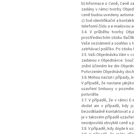
b) Informace o Ceně, Ceně z
zadány v rámci tvorby Objed
ceně budou uvedeny automati
c) Své identifikační a kontak
telefonní číslo a e-mailovou 
3.4. V průběhu tvorby Obj
prostřednictvím stisku tlačít
Vaše seznámení a souhlas s 
zatrhávací políčko. Po stisk
3.5. Vaši Objednávku Vám v 
zadanou v Objednávce. Součá
znění účinném ke dni Objedná
Potvrzením Objednávky dochá
3.6. Mohou nastat i případy,
V případě, že nastane jakýk
uzavření Smlouvy v pozměně
potvrdíte.
3.7. V případě, že v rámci 
dodat ani v případě, kdy j
bezodkladně kontaktovat a 
je v takovém případě uzavřena
neodpovídá obvyklé ceně u ji
3.8. V případě, kdy dojde k 