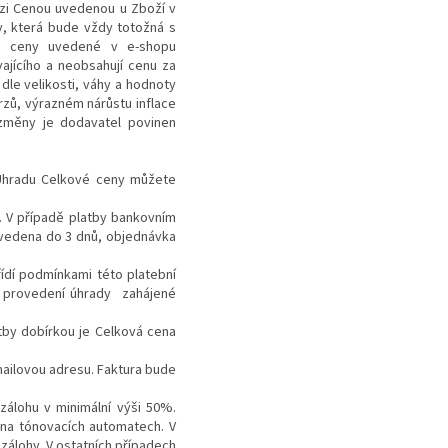
ezi Cenou uvedenou u Zboží v
, která bude vždy totožná s
é ceny uvedené v e-shopu
ajícího a neobsahují cenu za
dle velikosti, váhy a hodnoty
rzů, výrazném nárůstu inflace
změny je dodavatel povinen
Úhradu Celkové ceny můžete
 V případě platby bankovním
vedena do 3 dnů, objednávka
ídí podmínkami této platební
o provedení úhrady zahájené
atby dobírkou je Celková cena
mailovou adresu. Faktura bude
zálohu v minimální výši 50%.
 na tónovacích automatech. V
 zálohy. V ostatních případech