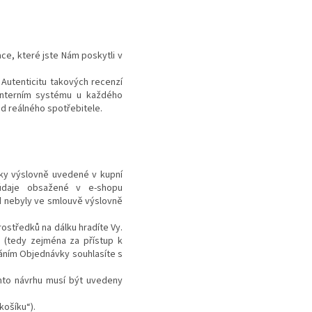
ce, které jste Nám poskytli v
Autenticitu takových recenzí
 interním systému u každého
od reálného spotřebitele.
ky výslovně uvedené v kupní
 údaje obsažené v e-shopu
ud nebyly ve smlouvě výslovně
rostředků na dálku hradíte Vy.
ů (tedy zejména za přístup k
áním Objednávky souhlasíte s
omto návrhu musí být uvedeny
košíku“).