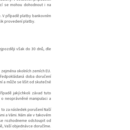
jící se mohou dohodnout i na
e. V případě platby bankovním
ik provedení platby.
jpozději však do 30 dnů, dle
h zejména okolních zemích EU.
 Předpokládaná doba doručení
 a může se lišit od skutečné
řípadě jakýchkoli závad tuto
í o neoprávněné manipulaci a
á to za následek porušení Naší
mi a Vámi. Nám ale v takovém
 se rozhodneme odstoupit od
ě, Vaší objednávce doručíme.