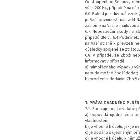
Odstoupení od Smlouvy nemá 
však 200 Kč, případně na nár
6.6. Pokud je z důvodů vzni
je Vaší povinností nahradit
zašleme na Vaši e-mailovou a
6.7. Nebezpeční škody na Zb
případů dle čl. 6.4 Podmínek
na Vaší straně k převzetí 
důsledky spojené se ztrátou
6.8. V případě, že Zboží n
informovat v případě:
a) mimořádného výpadku výr
nebude možné Zboží dodat;
b) prodlení s dodáním Zboží
7. PRÁVA Z VADNÉHO PLNĚN
7.1. Zaručujeme, že v době p
a) odpovídá ujednanému popi
vlastnostem;
b) je vhodné k účelu, jak je 
c) je dodáno s ujednaným pří
d) je vhodné k účelu, k němu