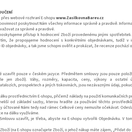
OUČENÍ
en přes webové rozhraní E-shopu
www.ZasilkovnaBarev.cz
e povinnost poskytnout Nám všechny informace správně a pravdivě. Informa
ažovat za správné a pravdivé.
poskytujeme přístup k hodnocení Zboží provedenému jinými spotřebiteli. 
 tím, že propojujeme hodnocení s konkrétními objednávkami, tudíž v
 ID objednávky, a tak jsme schopni ověřit a prokázat, že recenze pochází 
né uzavřít pouze v českém jazyce. Předmětem smlouvy jsou pouze polož
le jen zboží). Váhy, rozměry, kapacita, ceny, výkony a ostatní
katalozích, prospektech a jiných tiskovinách, jsou nezávaznými údaji, pok
dálku prostřednictvím E-shopu, přičemž náklady na použití komunikačních p
neliší od základní sazby, kterou hradíte za používání těchto prostředk
lady účtované Námi tedy nad rámec Celkové ceny nemusíte očekávat. Odesl
ce na dálku využíváme.
Smlouvu uzavřít, je třeba, abyste na E-shopu vytvořili Objednávku. V t
boží (na E-shopu označujete Zboží, o jehož nákup máte zájem, „Přidat do 