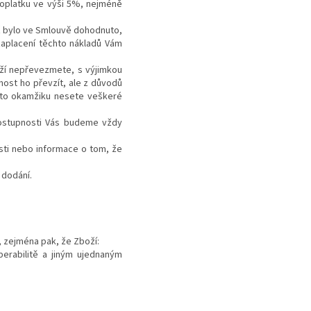
poplatku ve výši 5%, nejméně
ž bylo ve Smlouvě dohodnuto,
zaplacení těchto nákladů Vám
oží nepřevezmete, s výjimkou
nost ho převzít, ale z důvodů
oto okamžiku nesete veškeré
dostupnosti Vás budeme vždy
ti nebo informace o tom, že
 dodání.
, zejména pak, že Zboží:
perabilitě a jiným ujednaným