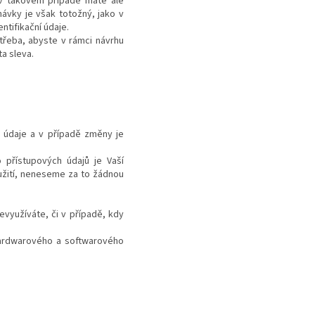
I v takovém případě máte ale
ávky je však totožný, jako v
ntifikační údaje.
třeba, abyste v rámci návrhu
a sleva.
é údaje a v případě změny je
 přístupových údajů je Vaší
eužití, neneseme za to žádnou
evyužíváte, či v případě, kdy
hardwarového a softwarového