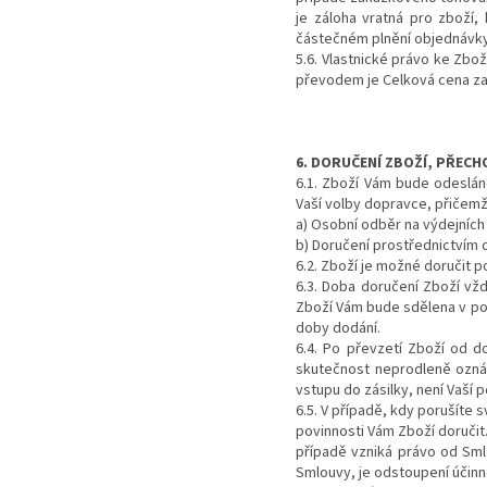
je záloha vratná pro zboží,
částečném plnění objednávky
5.6. Vlastnické právo ke Zbo
převodem je Celková cena zap
6. DORUČENÍ ZBOŽÍ, PŘECH
6.1. Zboží Vám bude odeslán
Vaší volby dopravce, přičemž
a) Osobní odběr na výdejních
b) Doručení prostřednictvím d
6.2. Zboží je možné doručit 
6.3. Doba doručení Zboží vž
Zboží Vám bude sdělena v po
doby dodání.
6.4. Po převzetí Zboží od d
skutečnost neprodleně oznám
vstupu do zásilky, není Vaší 
6.5. V případě, kdy porušíte 
povinnosti Vám Zboží doruči
případě vzniká právo od Sm
Smlouvy, je odstoupení účin