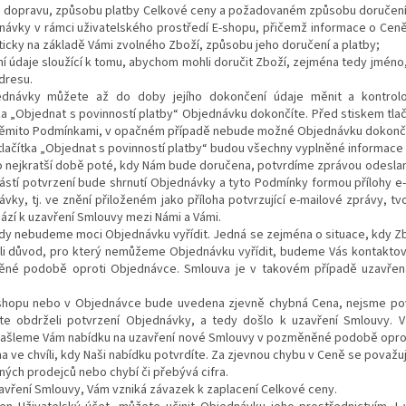
a dopravu, způsobu platby Celkové ceny a požadovaném způsobu doručení
návky v rámci uživatelského prostředí E-shopu, přičemž informace o Cen
cky na základě Vámi zvolného Zboží, způsobu jeho doručení a platby;
tní údaje sloužící k tomu, abychom mohli doručit Zboží, zejména tedy jméno
adresu.
ednávky můžete až do doby jejího dokončení údaje měnit a kontrolo
ka „Objednat s povinností platby“ Objednávku dokončíte. Před stiskem tlač
těmito Podmínkami, v opačném případě nebude možné Objednávku dokončit.
u tlačítka „Objednat s povinností platby“ budou všechny vyplněné informac
co nejkratší době poté, kdy Nám bude doručena, potvrdíme zprávou odeslan
stí potvrzení bude shrnutí Objednávky a tyto Podmínky formou přílohy e
vky, tj. ve znění přiloženém jako příloha potvrzující e-mailové zprávy, tv
zí k uzavření Smlouvy mezi Námi a Vámi.
 kdy nebudeme moci Objednávku vyřídit. Jedná se zejména o situace, kdy Z
oli důvod, pro který nemůžeme Objednávku vyřídit, budeme Vás kontakto
né podobě oproti Objednávce. Smlouva je v takovém případě uzavřena 
E-shopu nebo v Objednávce bude uvedena zjevně chybná Cena, nejsme po
ste obdrželi potvrzení Objednávky, a tedy došlo k uzavření Smlouvy. 
zašleme Vám nabídku na uzavření nové Smlouvy v pozměněné podobě opro
 ve chvíli, kdy Naši nabídku potvrdíte. Za zjevnou chybu v Ceně se považu
ných prodejců nebo chybí či přebývá cifra.
uzavření Smlouvy, Vám vzniká závazek k zaplacení Celkové ceny.