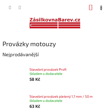
Přejít
NÁKUP
na
obsah
KOŠÍK
Provázky motouzy
Nejprodávanější
Stavební provázek Profi
Skladem u dodavatele
58 Kč
Stavební provázek pletený 1,7 mm / 50 m
Skladem u dodavatele
63 Kč