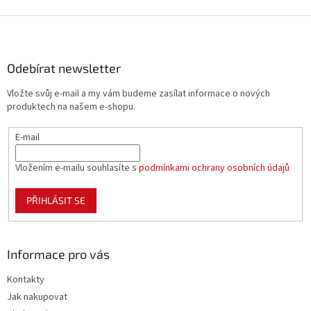
p
i
Z
s
á
u
p
a
Odebírat newsletter
t
Vložte svůj e-mail a my vám budeme zasílat informace o nových
í
produktech na našem e-shopu.
E-mail
Vložením e-mailu souhlasíte s
podmínkami ochrany osobních údajů
PŘIHLÁSIT SE
Informace pro vás
Kontakty
Jak nakupovat