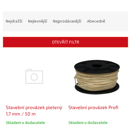
Ř
a
Nejdražší
Nejlevnější
Nejprodávanější
Abecedně
z
e
n
OTEVŘÍT FILTR
í
p
V
r
ý
o
p
d
i
u
s
k
p
t
r
ů
o
d
Stavební provázek pletený
Stavební provázek Profi
u
1,7 mm / 50 m
k
Skladem u dodavatele
Skladem u dodavatele
t