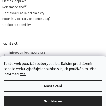
Platba a doprava
Reklamace zboží
Odstoupení od kupní smlouvy
Podmínky ochrany osobních údajů
Obchodní podmínky
Kontakt
info
@
ZasilkovnaBarev.cz
705 633 776
Tento web používá soubory cookie. Dalším procházením
tohoto webu vyjadřujete souhlas s jejich používáním.. Více
informací
zde
.
Nastavení
Vytvořil Shoptet
Souhlasím
Copyright 2026
ZasilkovnaBarev.cz
. Všechna práva vyhrazena.