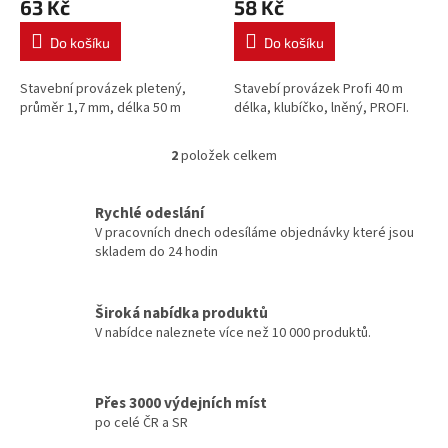
63 Kč
58 Kč
ů
Do košíku
Do košíku
Stavební provázek pletený,
Stavebí provázek Profi 40 m
průměr 1,7 mm, délka 50 m
délka, klubíčko, lněný, PROFI.
2
položek celkem
O
v
l
Rychlé odeslání
á
V pracovních dnech odesíláme objednávky které jsou
d
skladem do 24 hodin
a
c
í
Široká nabídka produktů
p
V nabídce naleznete více než 10 000 produktů.
r
v
k
y
Přes 3000 výdejních míst
v
po celé ČR a SR
ý