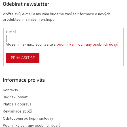
a
a
Odebírat newsletter
c
t
í
Vložte svůj e-mail a my vám budeme zasílat informace o nových
í
p
produktech na našem e-shopu.
r
v
E-mail
k
y
v
Vložením e-mailu souhlasíte s
podmínkami ochrany osobních údajů
ý
p
PŘIHLÁSIT SE
i
s
u
Informace pro vás
Kontakty
Jak nakupovat
Platba a doprava
Reklamace zboží
Odstoupení od kupní smlouvy
Podmínky ochrany osobních údajů