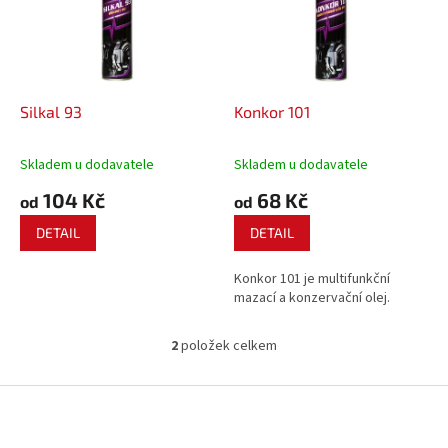
i
r
s
o
p
d
r
u
o
k
d
t
Silkal 93
Konkor 101
u
ů
k
Skladem u dodavatele
Skladem u dodavatele
t
104 Kč
68 Kč
ů
od
od
DETAIL
DETAIL
Konkor 101 je multifunkční
mazací a konzervační olej.
2
položek celkem
O
v
l
Z
á
á
d
p