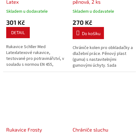
Latex
pěnová, 2 ks
Skladem u dodavatele
Skladem u dodavatele
301 Kč
270 Kč
DETAIL
Do košíku
Rukavice Schller Med
Chrániče kolen pro obkladačky a
Latexlatexové rukavice,
dlažební práce. Pěnový plast
testované pro potravinářství, v
(guma) s nastavitelnými
souladu s normou EN 455,
gumovými úchyty. Sada
vysoká odolnost opotřebení,
obsahuje 2 kusy.
100 ks v balení, AQL 1,5.
Rukavice Frosty
Chrániče sluchu