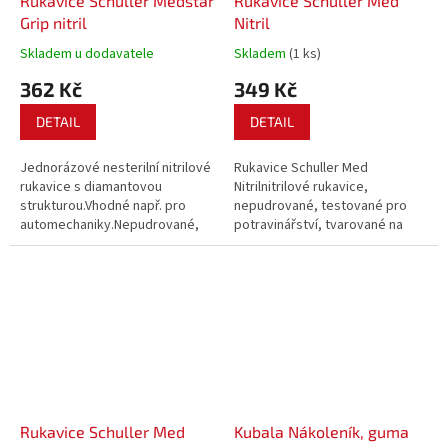
Rukavice Schuller Medstar
Rukavice Schuller Med
Grip nitril
Nitril
Skladem u dodavatele
Skladem
(1 ks)
362 Kč
349 Kč
DETAIL
DETAIL
Jednorázové nesterilní nitrilové
Rukavice Schuller Med
rukavice s diamantovou
Nitrilnitrilové rukavice,
strukturou.Vhodné např. pro
nepudrované, testované pro
automechaniky.Nepudrované,
potravinářství, tvarované na
50 ks v balení.
špičkách prstů, v souladu s
normou EN 455, vysoká
odolnost opotřebení, 100 ks v
balení, AQL 1,5.
Rukavice Schuller Med
Kubala Nákoleník, guma