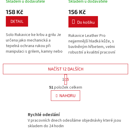
Skladem u dodavatele
Skladem u dodavatele
158 Kč
156 Kč
DETAIL
Do košíku
Solo Rukavice ke krbu a grilu Je
Rukavice Leather Pro
určena jako mechanická a
nejjemnější hladká kůže, s
tepelná ochrana rukou při
bavlněným hřbetem, velmi
manipulaci s grilem, kamny nebo
robustní a kvalitní pracovní
krbem a ostatatními nástroji. Je
rukavice.
vyrobena ze štípané hovězí
usně s podšívkou z bavlny.
NAČÍST 12 DALŠÍCH
S
1
5
t
O
r
51
položek celkem
v
á
l
NAHORU
n
á
k
d
o
v
a
Rychlé odeslání
á
c
V pracovních dnech odesíláme objednávky které jsou
n
í
skladem do 24 hodin
í
p