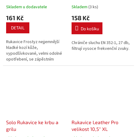
Skladem u dodavatele
Skladem
(3 ks)
161 Kč
158 Kč
DETAIL
Do košíku
Rukavice Frostyz nejjemnější
Chrániče sluchu EN 352-1, 27 db,
hladké kozí kůže,
filtrují vysoce frekvenční zvuky.
vypodšívkované, velmi odolné
opotřebení, se zápěstním
páskem na suchý zip.
Solo Rukavice ke krbu a
Rukavice Leather Pro
grilu
velikost 10,5" XL