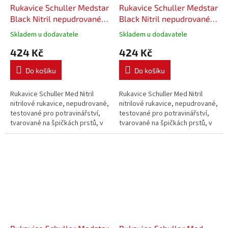
Rukavice Schuller Medstar
Rukavice Schuller Medstar
Black Nitril nepudrované 8
Black Nitril nepudrované 9
M, 100 ks
L, 100 ks
Skladem u dodavatele
Skladem u dodavatele
424 Kč
424 Kč
Do košíku
Do košíku
Rukavice Schuller Med Nitril
Rukavice Schuller Med Nitril
nitrilové rukavice, nepudrované,
nitrilové rukavice, nepudrované,
testované pro potravinářství,
testované pro potravinářství,
tvarované na špičkách prstů, v
tvarované na špičkách prstů, v
souladu s normou EN 455,
souladu s normou EN 455,
vysoká odolnost opotřebení,
vysoká odolnost opotřebení,
100 ks v balení, AQL 1,5.
100 ks v balení, AQL 1,5.