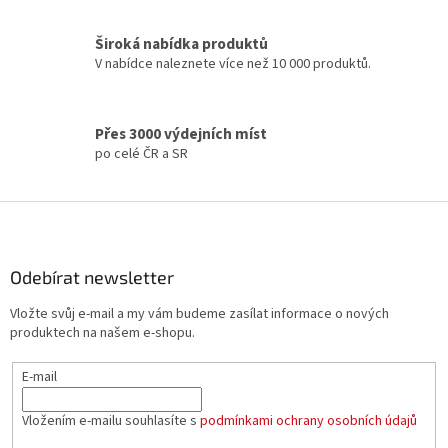
r
v
Široká nabídka produktů
k
V nabídce naleznete více než 10 000 produktů.
y
v
ý
p
Přes 3000 výdejních míst
i
po celé ČR a SR
s
u
Z
á
p
a
Odebírat newsletter
t
Vložte svůj e-mail a my vám budeme zasílat informace o nových
í
produktech na našem e-shopu.
E-mail
Vložením e-mailu souhlasíte s
podmínkami ochrany osobních údajů