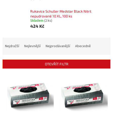
Rukavice Schuller Medstar Black Nitril
nepudrované 10 XL, 100 ks
Skladem
(2 ks)
424 Kč
Ř
a
Nejdražší
Nejlevnější
Nejprodávanější
Abecedně
z
e
n
OTEVŘÍT FILTR
í
p
V
r
ý
o
p
d
i
u
s
k
p
t
r
ů