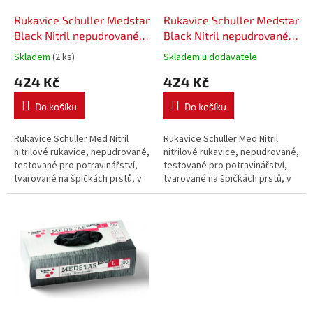
o
d
Rukavice Schuller Medstar
Rukavice Schuller Medstar
u
Black Nitril nepudrované
Black Nitril nepudrované 7
k
10 XL, 100 ks
S, 100 ks
Skladem
(2 ks)
Skladem u dodavatele
t
424 Kč
424 Kč
ů
Do košíku
Do košíku
Rukavice Schuller Med Nitril
Rukavice Schuller Med Nitril
nitrilové rukavice, nepudrované,
nitrilové rukavice, nepudrované,
testované pro potravinářství,
testované pro potravinářství,
tvarované na špičkách prstů, v
tvarované na špičkách prstů, v
souladu s normou EN 455,
souladu s normou EN 455,
vysoká odolnost opotřebení,
vysoká odolnost opotřebení,
100 ks v balení, AQL 1,5.
100 ks v balení, AQL 1,5.