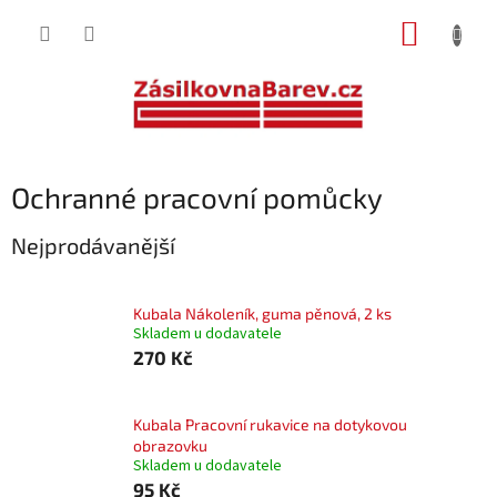
Přejít
NÁKUP
na
obsah
KOŠÍK
Ochranné pracovní pomůcky
Nejprodávanější
Kubala Nákoleník, guma pěnová, 2 ks
Skladem u dodavatele
270 Kč
Kubala Pracovní rukavice na dotykovou
obrazovku
Skladem u dodavatele
95 Kč