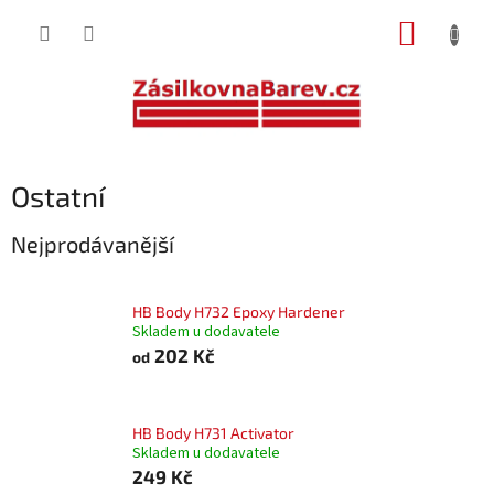
Přejít
NÁKUP
na
obsah
KOŠÍK
Ostatní
Nejprodávanější
HB Body H732 Epoxy Hardener
Skladem u dodavatele
202 Kč
od
HB Body H731 Activator
Skladem u dodavatele
249 Kč