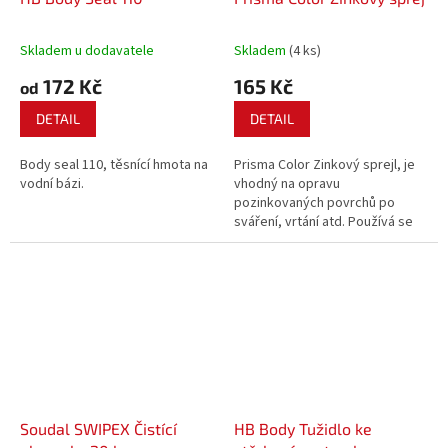
Skladem u dodavatele
Skladem
(4 ks)
172 Kč
165 Kč
od
DETAIL
DETAIL
Body seal 110, těsnící hmota na
Prisma Color Zinkový sprejl, je
vodní bázi.
vhodný na opravu
pozinkovaných povrchů po
sváření, vrtání atd. Používá se
jako antikorozní ochrana na
poškozené povrchy. Odolný
vůči teplotě.
Soudal SWIPEX Čistící
HB Body Tužidlo ke