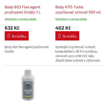
o
d
Body 803 Flex agent
Body A715 Turbo
u
pružnostní činidlo 1 L
urychlovač schnutí 500 ml
k
Skladem u dodavatele
Skladem u dodavatele
t
632 Kč
402 Kč
ů
Do košíku
Do košíku
Body 803 flex agent pružnostní
Vynikající urychlovač schnutí
činidlo
kompatibilní s 2K PU systémy,
zároveň i pro LOW VOC laky.
Zlepší dobu schnutí s výborným
výsledkem. Používají se 4
odměrky na 1 litr již
připraveného (natuženého)
materiálu.