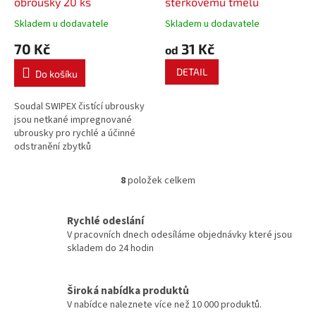
obrousky 20 ks
stěrkovému tmelu
Skladem u dodavatele
Skladem u dodavatele
70 Kč
31 Kč
od
DETAIL
Do košíku
Soudal SWIPEX čistící ubrousky
jsou netkané impregnované
ubrousky pro rychlé a účinné
odstranění zbytků
nevytvrzených tmelů, lepidel,
montážních pěn a barev.
8
položek celkem
O
v
l
Rychlé odeslání
á
V pracovních dnech odesíláme objednávky které jsou
d
skladem do 24 hodin
a
c
í
Široká nabídka produktů
p
V nabídce naleznete více než 10 000 produktů.
r