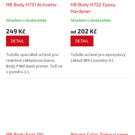
HB Body H731 Activator
HB Body H732 Epoxy
Hardener
Skladem u dodavatele
Skladem u dodavatele
249 Kč
202 Kč
od
DETAIL
DETAIL
Tužidlo speciálně určené pro
Tužidlo určené pro epoxydový
reaktivní základovou barvu
základ 989 v poměru 4:1.
Body P960 wash primer. Tuží se
v poměru 1:1.
HB Body Seal 110
Prisma Color Zinkový sprej