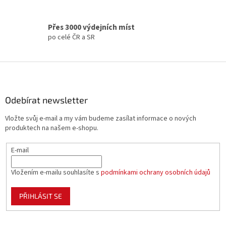
v
k
y
Přes 3000 výdejních míst
v
po celé ČR a SR
ý
p
i
Z
s
á
u
p
a
Odebírat newsletter
t
Vložte svůj e-mail a my vám budeme zasílat informace o nových
í
produktech na našem e-shopu.
E-mail
Vložením e-mailu souhlasíte s
podmínkami ochrany osobních údajů
PŘIHLÁSIT SE