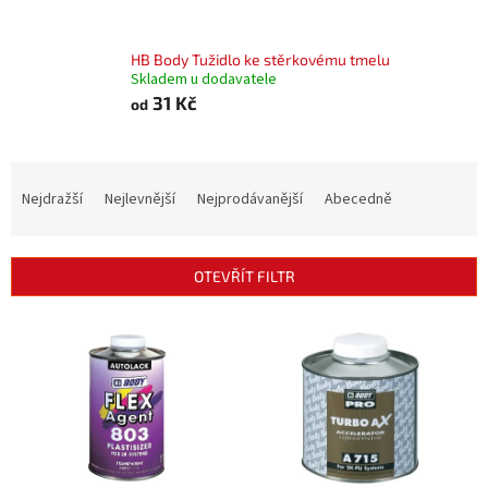
HB Body Tužidlo ke stěrkovému tmelu
Skladem u dodavatele
31 Kč
od
Ř
a
Nejdražší
Nejlevnější
Nejprodávanější
Abecedně
z
e
n
OTEVŘÍT FILTR
í
p
V
r
ý
o
p
d
i
u
s
k
p
t
r
ů