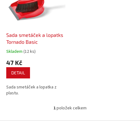
i
r
s
o
p
d
r
u
o
k
d
t
Sada smetáček a lopatks
u
ů
Tornado Basic
k
Skladem
(12 ks)
t
47 Kč
ů
DETAIL
Sada smetáček a lopatka z
plastu.
1
položek celkem
O
v
l
Z
á
á
d
p