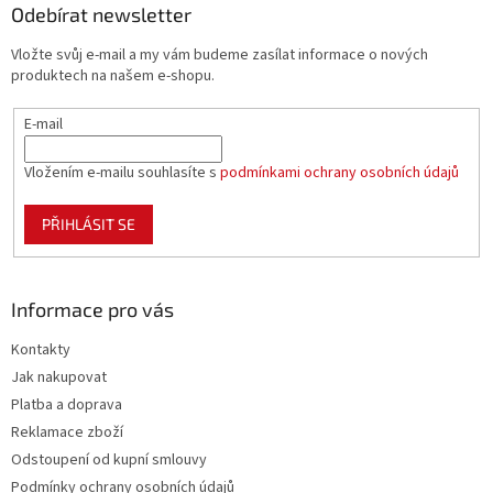
a
a
Odebírat newsletter
c
t
í
Vložte svůj e-mail a my vám budeme zasílat informace o nových
í
p
produktech na našem e-shopu.
r
v
E-mail
k
y
v
Vložením e-mailu souhlasíte s
podmínkami ochrany osobních údajů
ý
p
PŘIHLÁSIT SE
i
s
u
Informace pro vás
Kontakty
Jak nakupovat
Platba a doprava
Reklamace zboží
Odstoupení od kupní smlouvy
Podmínky ochrany osobních údajů