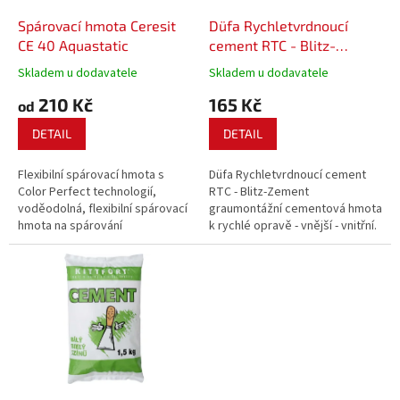
o
d
Spárovací hmota Ceresit
Düfa Rychletvrdnoucí
u
CE 40 Aquastatic
cement RTC - Blitz-
k
Zement grau
Skladem u dodavatele
Skladem u dodavatele
t
210 Kč
165 Kč
ů
od
DETAIL
DETAIL
Flexibilní spárovací hmota s
Düfa Rychletvrdnoucí cement
Color Perfect technologií,
RTC - Blitz-Zement
voděodolná, flexibilní spárovací
graumontážní cementová hmota
hmota na spárování
k rychlé opravě - vnější - vnitřní.
keramických obkladů a dlažeb,
Rychle tvrdnoucí. Odolný proti
včetně gresové, na spár se
vlivu povětrnostních podmínek.
šířkou do 8 mm.