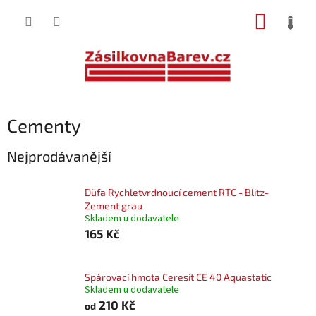
Přejít
NÁKUP
na
obsah
KOŠÍK
Cementy
Nejprodávanější
Düfa Rychletvrdnoucí cement RTC - Blitz-
Zement grau
Skladem u dodavatele
165 Kč
Spárovací hmota Ceresit CE 40 Aquastatic
Skladem u dodavatele
210 Kč
od