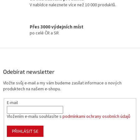
V nabídce naleznete více než 10 000 produktů.
r
v
k
y
Přes 3000 výdejních míst
v
po celé ČR a SR
ý
p
i
Z
s
á
u
p
a
Odebírat newsletter
t
Vložte svůj e-mail a my vám budeme zasílat informace o nových
í
produktech na našem e-shopu.
E-mail
Vložením e-mailu souhlasíte s
podmínkami ochrany osobních údajů
PŘIHLÁSIT SE