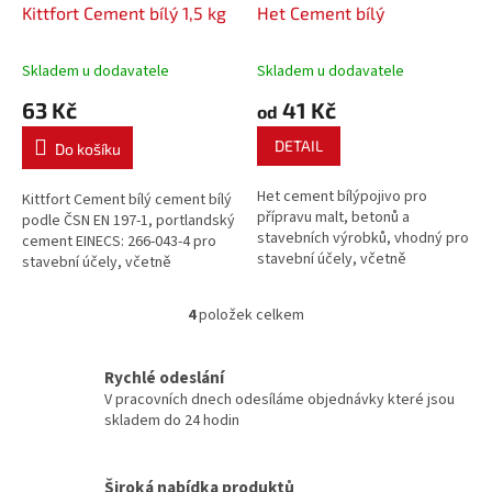
Kittfort Cement bílý 1,5 kg
Het Cement bílý
Skladem u dodavatele
Skladem u dodavatele
63 Kč
41 Kč
od
DETAIL
Do košíku
Het cement bílýpojivo pro
Kittfort Cement bílý cement bílý
přípravu malt, betonů a
podle ČSN EN 197-1, portlandský
stavebních výrobků, vhodný pro
cement EINECS: 266-043-4 pro
stavební účely, včetně
stavební účely, včetně
spárování obkladů a dlažeb,
spárování obkladu a dlažeb.
příprava malt a betonů.
Podklad musí být pevný, nosný,
4
položek celkem
O
soudržný, bez prachu a
v
mastnot.
l
Rychlé odeslání
á
V pracovních dnech odesíláme objednávky které jsou
d
skladem do 24 hodin
a
c
í
Široká nabídka produktů
p