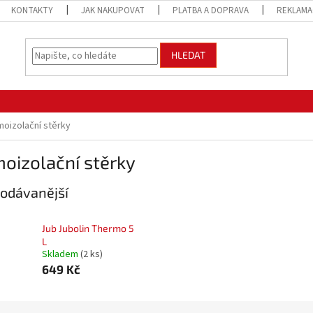
KONTAKTY
JAK NAKUPOVAT
PLATBA A DOPRAVA
REKLAMA
HLEDAT
oizolační stěrky
oizolační stěrky
odávanější
Jub Jubolin Thermo 5
L
Skladem
(2 ks)
649 Kč