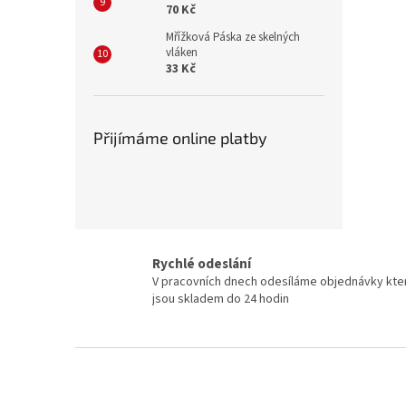
70 Kč
Mřížková Páska ze skelných
vláken
33 Kč
Přijímáme online platby
Rychlé odeslání
V pracovních dnech odesíláme objednávky kte
jsou skladem do 24 hodin
Z
á
p