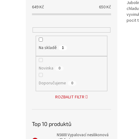
Juboli
649
Kč
650
Kč
chladu
vyvinu
pocit 
Barva 
Juboli
plnivo,.
Na skladě
1
Novinka
0
Doporučujeme
0
ROZBALIT FILTR
Top 10 produktů
NS600 Vypalovací nesilikonová