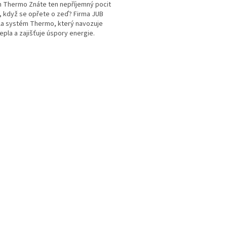
n Thermo Znáte ten nepříjemný pocit
, když se opřete o zeď? Firma JUB
la systém Thermo, který navozuje
tepla a zajišťuje úspory energie.
Jupol Thermo a vyrovnávací hmota
n Thermo obsahují speciální duté
O
..
v
l
á
d
a
c
í
p
r
v
k
y
v
ý
p
i
s