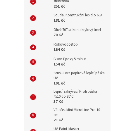
stříbřenka
251 Kč
Soudal Konstrukční lepidlo 60A
181 Kč
Olivé 707 silikon akrylový tmel
70 Kč
Rokovodostop
164 Kč
Bison Epoxy 5 minut
154 Kč
Sensi-Core papírová lepící páska
UV
101 Kč
Lepící zakrývací Profi páska
4510 do 80°C
37 Kč
Váleček Mini MicroLine Pro 10
cm
23 Kč
UV-Paint-Masker