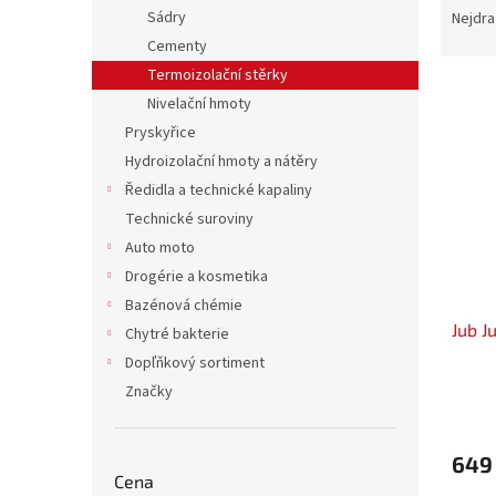
n
a
Sádry
Nejdra
e
z
Cementy
l
e
Termoizolační stěrky
V
n
Nivelační hmoty
ý
í
Pryskyřice
p
p
i
r
Hydroizolační hmoty a nátěry
s
o
Ředidla a technické kapaliny
p
d
Technické suroviny
r
u
Auto moto
o
k
Drogérie a kosmetika
d
t
Bazénová chémie
u
ů
Jub J
k
Chytré bakterie
t
Dopľňkový sortiment
ů
Značky
649
Cena