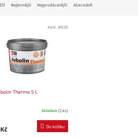
žší
Nejlevnější
Nejprodávanější
Abecedně
Kód:
JKE05
ubolin Thermo 5 L
Skladem
(2 ks)
Do košíku
 Kč