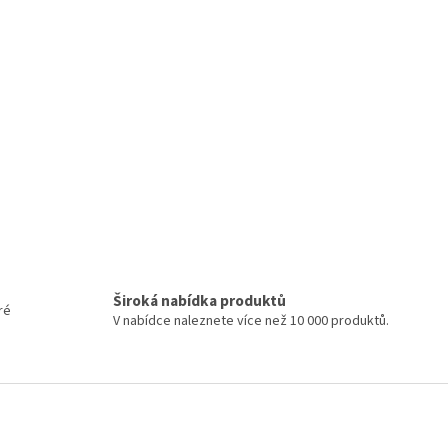
Široká nabídka produktů
ré
V nabídce naleznete více než 10 000 produktů.