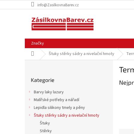
Přejít
info@ZasilkovnaBarev.cz
na
obsah
Značky
Domů
Štuky stěrky sádry a nivelační hmoty
Term
P
Term
o
Přeskočit
s
Kategorie
kategorie
Nejpr
t
r
Barvy laky lazury
a
Malířské potřeby a nářadí
n
Lepidla silikony tmely a pěny
n
í
Štuky stěrky sádry a nivelační hmoty
p
Štuky
a
Stěrky
Ř