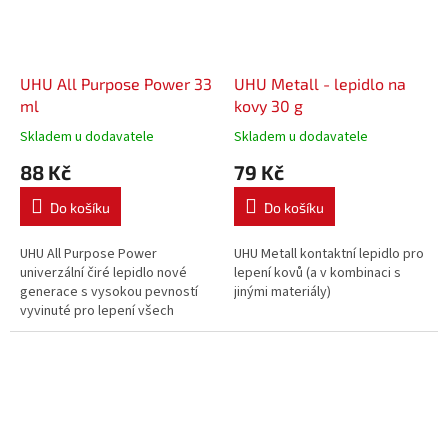
UHU All Purpose Power 33
UHU Metall - lepidlo na
ml
kovy 30 g
Skladem u dodavatele
Skladem u dodavatele
88 Kč
79 Kč
Do košíku
Do košíku
UHU All Purpose Power
UHU Metall kontaktní lepidlo pro
univerzální čiré lepidlo nové
lepení kovů (a v kombinaci s
generace s vysokou pevností
jinými materiály)
vyvinuté pro lepení všech
slepitelných materiálů.