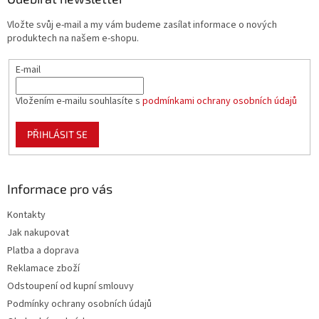
c
t
í
Vložte svůj e-mail a my vám budeme zasílat informace o nových
í
p
produktech na našem e-shopu.
r
v
E-mail
k
y
v
Vložením e-mailu souhlasíte s
podmínkami ochrany osobních údajů
ý
p
PŘIHLÁSIT SE
i
s
u
Informace pro vás
Kontakty
Jak nakupovat
Platba a doprava
Reklamace zboží
Odstoupení od kupní smlouvy
Podmínky ochrany osobních údajů