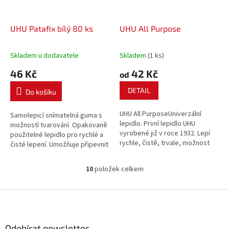
UHU Patafix bílý 80 ks
UHU All Purpose
Skladem u dodavatele
Skladem
(1 ks)
46 Kč
42 Kč
od
DETAIL
Do košíku
UHU All PurposeUniverzální
Samolepicí snímatelná guma s
lepidlo. První lepidlo UHU
možností tvarování. Opakovaně
vyrobené již v roce 1932. Lepí
použitelné lepidlo pro rychlé a
rychle, čistě, trvale, možnost
čisté lepení. Umožňuje připevnit
korektury spoje.
malé předměty prakticky na
všechny povrchy (stěny,
10
položek celkem
O
nábytek, zrcadla,…). 1000
v
použití v celé domácnosti, ve
l
Z
škole i...
á
á
d
p
a
a
Odebírat newsletter