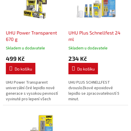
i
r
s
o
p
d
r
u
o
k
d
t
UHU Power Transparent
UHU Plus Schnellfest 24
u
ů
670 g
ml
k
Skladem u dodavatele
Skladem u dodavatele
t
499 Kč
234 Kč
ů
Do košíku
Do košíku
UHU Power Transparent
UHU PLUS SCHNELLFEST
univerzální čiré lepidlo nové
dvousložkové epoxidové
generace s vysokou pevností
lepidlo se zpracovatelností 5
vyvinuté pro lepení všech
minut.
slepitelných materiálů.