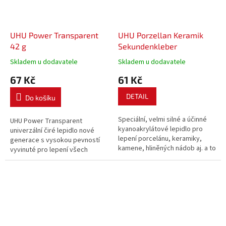
UHU Power Transparent
UHU Porzellan Keramik
42 g
Sekundenkleber
Skladem u dodavatele
Skladem u dodavatele
67 Kč
61 Kč
DETAIL
Do košíku
Speciální, velmi silné a účinné
UHU Power Transparent
kyanoakrylátové lepidlo pro
univerzální čiré lepidlo nové
lepení porcelánu, keramiky,
generace s vysokou pevností
kamene, hliněných nádob aj. a to
vyvinuté pro lepení všech
jak mezi sebou, tak i v
slepitelných materiálů.
kombinaci s ostatními materiály.
Ideální pro lepení a opravy
malých ploch. Není vhodné pro
lepení PP,...