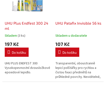
UHU Plus Endfest 300 24
UHU Patafix Invisible 56 ks
ml
Skladem
(3 ks)
Skladem u dodavatele
197 Kč
107 Kč
Do košíku
Do košíku
UHU PLUS ENDFEST 300
Transparentní, oboustranně
Vysokopevnostní dvousložkové
lepicí polštářky pro rychlou a
epoxidové lepidlo.
čistou fixaci předmětů na
průhledné povrchy. Neviditelné,
odstranitelné beze stopy. 56 ks
polštářků.