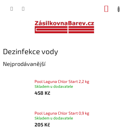
Přejít
NÁKUP
na
obsah
KOŠÍK
Dezinfekce vody
Nejprodávanější
Pool Laguna Chlor Start 2,2 kg
Skladem u dodavatele
458 Kč
Pool Laguna Chlor Start 0,9 kg
Skladem u dodavatele
205 Kč