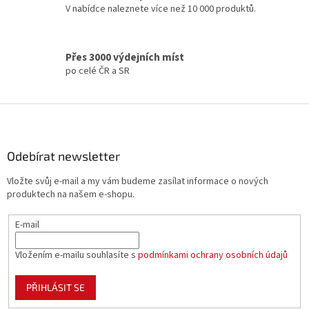
V nabídce naleznete více než 10 000 produktů.
y
v
ý
p
Přes 3000 výdejních míst
i
po celé ČR a SR
s
u
Z
á
p
a
Odebírat newsletter
t
Vložte svůj e-mail a my vám budeme zasílat informace o nových
í
produktech na našem e-shopu.
E-mail
Vložením e-mailu souhlasíte s
podmínkami ochrany osobních údajů
PŘIHLÁSIT SE