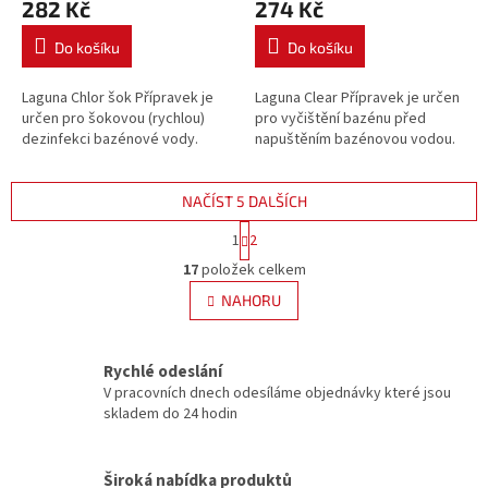
282 Kč
274 Kč
Do košíku
Do košíku
Laguna Chlor šok Přípravek je
Laguna Clear Přípravek je určen
určen pro šokovou (rychlou)
pro vyčištění bazénu před
dezinfekci bazénové vody.
napuštěním bazénovou vodou.
NAČÍST 5 DALŠÍCH
S
1
2
t
O
r
17
položek celkem
v
á
l
NAHORU
n
á
k
d
o
v
a
Rychlé odeslání
á
c
V pracovních dnech odesíláme objednávky které jsou
n
í
skladem do 24 hodin
í
p
r
v
Široká nabídka produktů
k