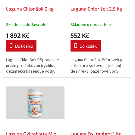
o
d
Laguna Chlor šok 9 kg
Laguna Chlor šok 2,5 kg
u
k
Skladem u dodavatele
Skladem u dodavatele
t
1 892 Kč
552 Kč
ů
Do košíku
Do košíku
Laguna Chlor šok Přípravek je
Laguna Chlor šok Přípravek je
určen pro šokovou (rychlou)
určen pro šokovou (rychlou)
dezinfekci bazénové vody.
dezinfekci bazénové vody.
Laguna Oxi tablety Mini
Laguna Oxi tablety 1 kg