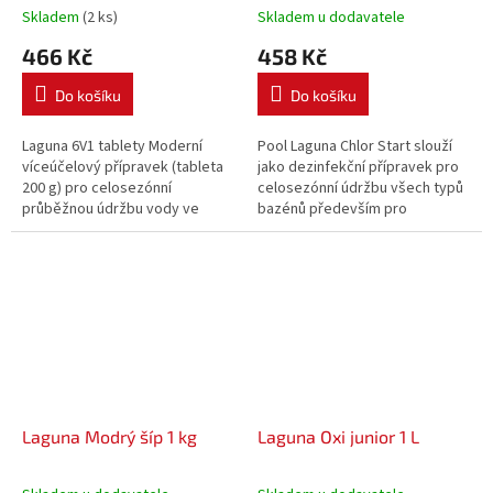
Skladem
(2 ks)
Skladem u dodavatele
466 Kč
458 Kč
Do košíku
Do košíku
Laguna 6V1 tablety Moderní
Pool Laguna Chlor Start slouží
víceúčelový přípravek (tableta
jako dezinfekční přípravek pro
200 g) pro celosezónní
celosezónní údržbu všech typů
průběžnou údržbu vody ve
bazénů především pro
všech typech bazénů.
jednorázovou, tedy „šokovou“
úpravu bazénové vody po
napuštění nebo při silném
znečištění. Likviduje řasy a
baktérie.
Laguna Modrý šíp 1 kg
Laguna Oxi junior 1 L