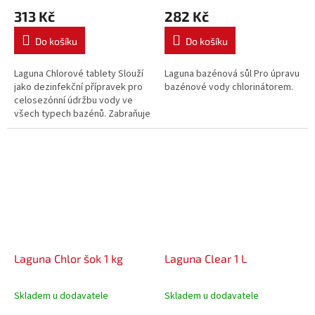
313 Kč
282 Kč
Do košíku
Do košíku
Laguna Chlorové tablety Slouží
Laguna bazénová sůl Pro úpravu
jako dezinfekční přípravek pro
bazénové vody chlorinátorem.
celosezónní údržbu vody ve
všech typech bazénů. Zabraňuje
tvorbě řas, likviduje bakterie.
Laguna Chlor šok 1 kg
Laguna Clear 1 L
Skladem u dodavatele
Skladem u dodavatele