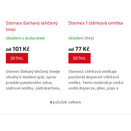
Stemex šlehaný lehčený
Stemex 1 stěrková omítka
tmel
Skladem u dodavatele
Skladem
(9 ks)
101 Kč
77 Kč
od
od
DETAIL
DETAIL
Stemex šlehaný lehčený tmelje
Stemex1 stěrková omítkaje
vhodný k tmelení spár, oprav
pastovitá disperzní stěrková
prasklin panelového zdiva,
omítka. Tento materiál je směsí
sádrové omítky, sádrokartonu,
vodní disperze, plniv, pojiv a
dřevotřísky a jiných běžně
příměsí zlepšujících vlastnosti
používaných materiálů.
materiálu.
6
položek celkem
O
v
l
Z
á
á
d
p