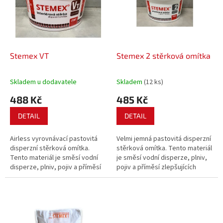
i
r
s
o
p
d
r
u
o
k
d
t
Stemex VT
Stemex 2 stěrková omítka
u
ů
k
Skladem u dodavatele
Skladem
(12 ks)
t
488 Kč
485 Kč
ů
DETAIL
DETAIL
Airless vyrovnávací pastovitá
Velmi jemná pastovitá disperzní
disperzní stěrková omítka.
stěrková omítka. Tento materiál
Tento materiál je směsí vodní
je směsí vodní disperze, plniv,
disperze, plniv, pojiv a příměsí
pojiv a příměsí zlepšujících
zlepšujících vlastnosti materiálu.
vlastnosti materiálu.
Omítková směs je určena k
celoplošnému stěrkování méně
rovných podkladů jako je beton,
štuk,...