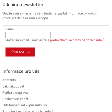
a
a
Odebírat newsletter
c
t
í
Vložte svůj e-mail a my vám budeme zasílat informace o nových
í
p
produktech na našem e-shopu.
r
v
E-mail
k
y
v
Vložením e-mailu souhlasíte s
podmínkami ochrany osobních údajů
ý
p
PŘIHLÁSIT SE
i
s
u
Informace pro vás
Kontakty
Jak nakupovat
Platba a doprava
Reklamace zboží
Odstoupení od kupní smlouvy
Podmínky ochrany osobních údajů