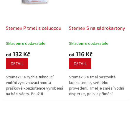
Stemex P tmel s celuozou
Stemex S na sádrokartony
Skladem u dodavatele
Skladem u dodavatele
132 Kč
116 Kč
od
od
DETAIL
DETAIL
Stemex Pje rychle tuhnoucí
Stemex Sje tmel pastovité
vnitřní vyrovnávací hmota
konzistence, světlého
práškové konzistence vyrobená
provedení. Tmel je směsí vodní
na bázi sádry. Použití
disperze, pojiv a příměsí
celulosových mikrovláken
zlepšující vlastnosti hmoty.
zajišťuje zesílení armovací
účinek, zlepšuje viskozitu,
zabraňuje smršťování a tvorbě
prasklin.