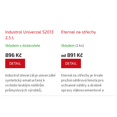
membrána se...
Industrol Univerzal S2013
Eternal na střechy
2,5 L
Skladem u dodavatele
Skladem
(2 ks)
896 Kč
891 Kč
od
DETAIL
DETAIL
Industrol Univerzál je univerzální
Eternal na střechy je trvale
syntetický email určený k
pružná nátěrová hmota pro
vrchním lesklým nátěrům
ochranné nátěry a drobné
průmyslových výrobků,
opravy vláknocementové a
konstrukcí, strojů, automobilů a
betonové střešní krytiny
různých zařízení z kovů, dřeva a
výrazně prodlužující jejich
jiných materiálů.
životnost.