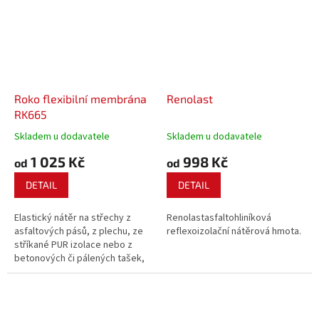
reflexním efektem, díky
kterému se snižuje přehřívání
střešního...
Roko flexibilní membrána
Renolast
RK665
Skladem u dodavatele
Skladem u dodavatele
1 025 Kč
998 Kč
od
od
DETAIL
DETAIL
Elastický nátěr na střechy z
Renolastasfaltohliníková
asfaltových pásů, z plechu, ze
reflexoizolační nátěrová hmota.
stříkané PUR izolace nebo z
betonových či pálených tašek,
který zabraňuje pronikání vody
a vlhkosti do domu, chaty i
garáže.Trvale elastický nátěr na
střechy Roko flexibilní