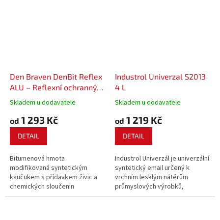
Den Braven DenBit Reflex
Industrol Univerzal S2013
ALU – Reflexní ochranný
4 L
lak
Skladem u dodavatele
Skladem u dodavatele
1 293 Kč
1 219 Kč
od
od
DETAIL
DETAIL
Bitumenová hmota
Industrol Univerzál je univerzální
modifikovaná syntetickým
syntetický email určený k
kaučukem s přídavkem živic a
vrchním lesklým nátěrům
chemických sloučenin
průmyslových výrobků,
vylepšujících přilnavost k
konstrukcí, strojů, automobilů a
různým podkladům. Obsahuje
různých zařízení z kovů, dřeva a
stříbrné barvivo s dekoračním a
jiných materiálů.