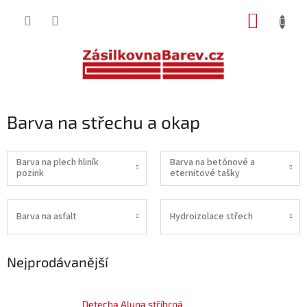
Přejít
NÁKUP
na
obsah
KOŠÍK
Barva na střechu a okap
Barva na plech hliník
Barva na betónové a
pozink
eternitové tašky
Barva na asfalt
Hydroizolace střech
Nejprodávanější
Detecha Aluna stříbrná