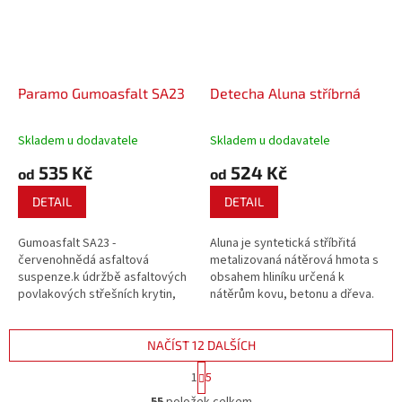
Paramo Gumoasfalt SA23
Detecha Aluna stříbrná
Skladem u dodavatele
Skladem u dodavatele
535 Kč
524 Kč
od
od
DETAIL
DETAIL
Gumoasfalt SA23 -
Aluna je syntetická stříbřitá
červenohnědá asfaltová
metalizovaná nátěrová hmota s
suspenze.k údržbě asfaltových
obsahem hliníku určená k
povlakových střešních krytin,
nátěrům kovu, betonu a dřeva.
kombinovaná krytina nových
střešních plášťů, těsněni
střešních detailů.
NAČÍST 12 DALŠÍCH
S
1
5
t
O
r