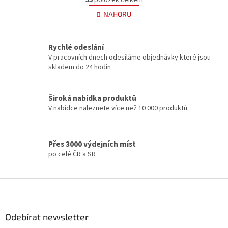
55
položek celkem
v
á
l
NAHORU
n
á
k
d
o
v
a
Rychlé odeslání
á
c
V pracovních dnech odesíláme objednávky které jsou
n
í
skladem do 24 hodin
í
p
r
v
Široká nabídka produktů
k
V nabídce naleznete více než 10 000 produktů.
y
v
ý
p
Přes 3000 výdejních míst
i
po celé ČR a SR
s
u
Z
á
p
a
Odebírat newsletter