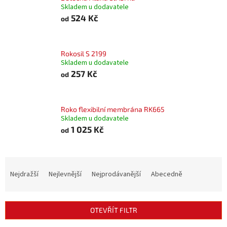
Skladem u dodavatele
524 Kč
od
Rokosil S 2199
Skladem u dodavatele
257 Kč
od
Roko flexibilní membrána RK665
Skladem u dodavatele
1 025 Kč
od
Ř
a
Nejdražší
Nejlevnější
Nejprodávanější
Abecedně
z
e
n
OTEVŘÍT FILTR
í