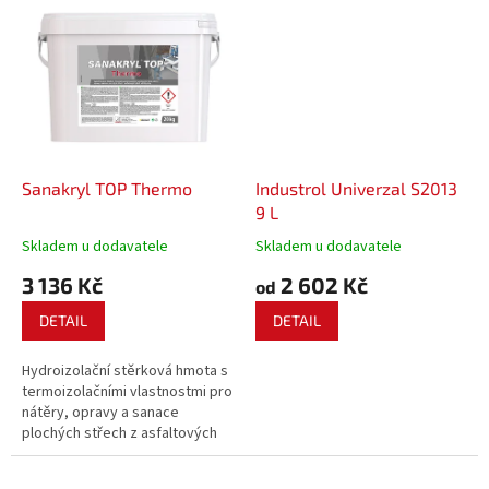
extrémní přídržností k podkladu.
Lze použít i na doplňkové
střešní klempířské pozinkované
prvky.
Sanakryl TOP Thermo
Industrol Univerzal S2013
9 L
Skladem u dodavatele
Skladem u dodavatele
3 136 Kč
2 602 Kč
od
DETAIL
DETAIL
Hydroizolační stěrková hmota s
termoizolačními vlastnostmi pro
nátěry, opravy a sanace
plochých střech z asfaltových
pásů a PUR pěny.