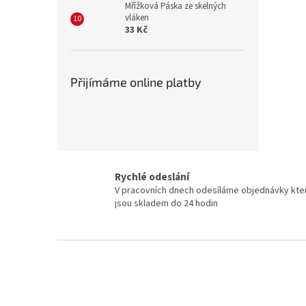
Mřížková Páska ze skelných
vláken
33 Kč
Přijímáme online platby
Rychlé odeslání
V pracovních dnech odesíláme objednávky kte
jsou skladem do 24 hodin
Z
á
p
a