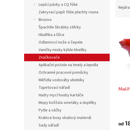
Ř
n
Lepící pásky a CQ fólie
a
e
Nejdra
Zakryvací papír fólie plachty rouna
z
l
e
Brusivo
V
n
Špachtle škrabky stěrky
ý
í
Hladítka a lžíce
p
p
Odlamovcí nože a čepele
i
r
Vaničky misky kýble kbelíky
s
o
p
Značkovače
d
r
u
Aplikační pistole na tmely a lepidla
o
k
Ochranné pracovní pomůcky
d
t
Měřidla vodováhy uhelníky
u
ů
Tapetovací nářadí
Malíř
k
Hadry mycí houby kartáče
t
ů
Mopy košťata smetáky a doplňky
Pytle a sáčky
Krabice boxy obalový materiál
1
od
Sady nářadí