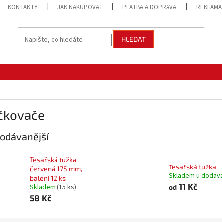
KONTAKTY
JAK NAKUPOVAT
PLATBA A DOPRAVA
REKLAMA
HLEDAT
čkovače
odávanější
Tesařská tužka
Tesařská tužka
červená 175 mm,
Skladem u dodav
balení 12 ks
11 Kč
Skladem
(15 ks)
od
58 Kč