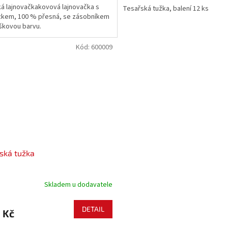
ká lajnovačkakovová lajnovačka s
Tesařská tužka, balení 12 ks
zkem, 100 % přesná, se zásobníkem
škovou barvu.
Kód:
600009
ská tužka
Skladem u dodavatele
DETAIL
 Kč