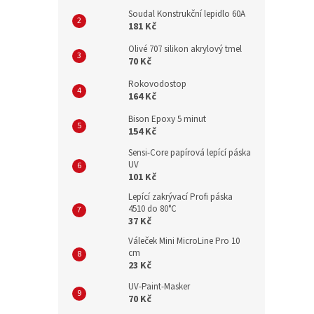
Soudal Konstrukční lepidlo 60A
181 Kč
Olivé 707 silikon akrylový tmel
70 Kč
Rokovodostop
164 Kč
Bison Epoxy 5 minut
154 Kč
Sensi-Core papírová lepící páska
UV
101 Kč
Lepící zakrývací Profi páska
4510 do 80°C
37 Kč
Váleček Mini MicroLine Pro 10
cm
23 Kč
UV-Paint-Masker
70 Kč