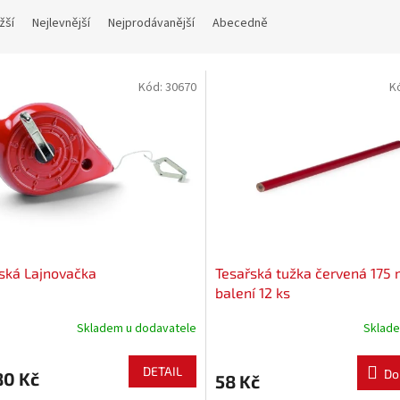
žší
Nejlevnější
Nejprodávanější
Abecedně
Kód:
30670
K
ská Lajnovačka
Tesařská tužka červená 175
balení 12 ks
Skladem u dodavatele
Sklad
DETAIL
Do
80 Kč
58 Kč