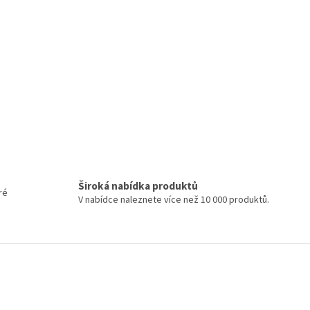
Široká nabídka produktů
ré
V nabídce naleznete více než 10 000 produktů.