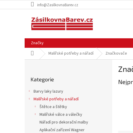
Přejít
info@ZasilkovnaBarev.cz
na
obsah
Značky
Domů
Malířské potřeby a nářadí
Značkovače
P
Zna
o
Přeskočit
s
Kategorie
kategorie
Nejpr
t
r
Barvy laky lazury
a
Malířské potřeby a nářadí
n
Štětce a štětky
n
í
Malířské válce a válečky
p
Nářadí pro dekorační malby
a
Aplikační zařízení Wagner