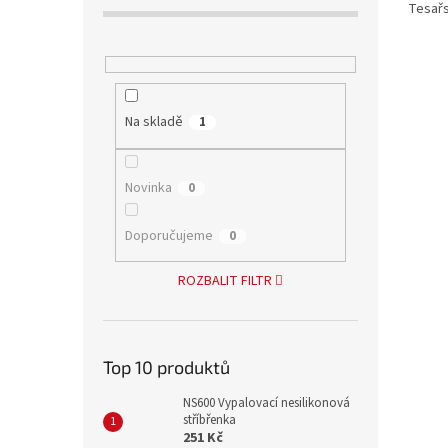
Tesařs
Na skladě
1
Novinka
0
Doporučujeme
0
ROZBALIT FILTR
Top 10 produktů
NS600 Vypalovací nesilikonová
stříbřenka
251 Kč