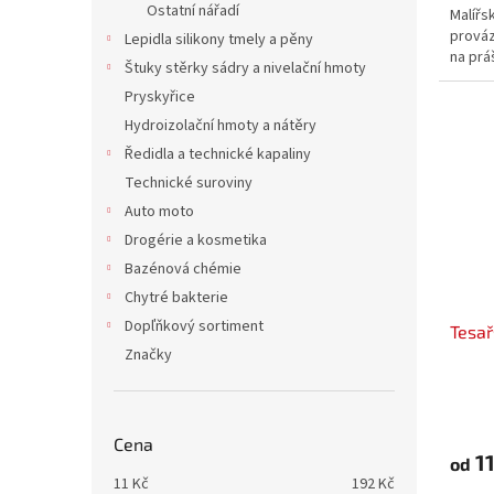
Ostatní nářadí
Malířs
prová
Lepidla silikony tmely a pěny
na prá
Štuky stěrky sádry a nivelační hmoty
Pryskyřice
Hydroizolační hmoty a nátěry
Ředidla a technické kapaliny
Technické suroviny
Auto moto
Drogérie a kosmetika
Bazénová chémie
Chytré bakterie
Dopľňkový sortiment
Tesař
Značky
Cena
11
od
11
Kč
192
Kč