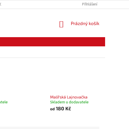
CE ZBOŽÍ
ODSTOUPENÍ OD KUPNÍ SMLOUVY
Přihlášení
PODMÍNKY OCHRANY O
NÁKUPNÍ
Prázdný košík
KOŠÍK
Malířská Lajnovačka
atele
Skladem u dodavatele
180 Kč
od