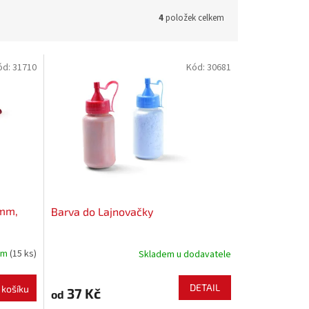
4
položek celkem
ód:
31710
Kód:
30681
 mm,
Barva do Lajnovačky
em
(15 ks)
Skladem u dodavatele
DETAIL
 košíku
37 Kč
od