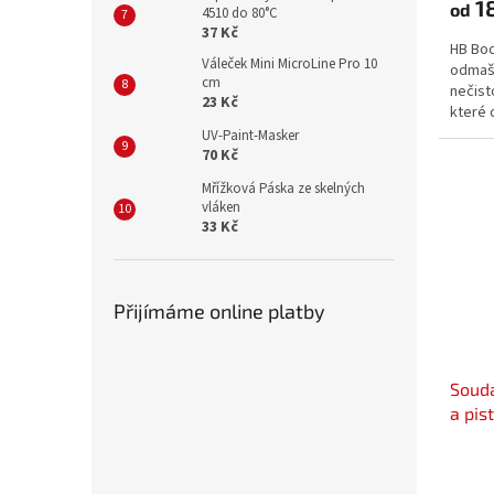
1
od
4510 do 80°C
37 Kč
HB Bod
Váleček Mini MicroLine Pro 10
odmašť
cm
nečist
23 Kč
které 
brouše
UV-Paint-Masker
připra
70 Kč
vzniku.
Mřížková Páska ze skelných
vláken
33 Kč
Přijímáme online platby
Souda
a pis