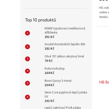
HG ods
velmi 
tmelu 
Top 10 produktů
NS600 Vypalovací nesilikonová
stříbřenka
251 Kč
Soudal Konstrukční lepidlo 60A
181 Kč
Olivé 707 silikon akrylový tmel
70 Kč
Rokovodostop
164 Kč
Bison Epoxy 5 minut
HB Bo
154 Kč
Sensi-Core papírová lepící páska
UV
101 Kč
Lepící zakrývací Profi páska