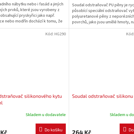
adního nábytku nebo i fasád a jiných
Soudal odstraňovač PU pěny je ry
ých prvků, které jsou vyrobeny z
působící speciální odstraňovač vy
 obsahující pryskyřici jako např.
polyuretanové pěny z neporézníc
ce nebo modřín dochází k tomu, že
povrchů, jako jsou umělé hmoty, n
ryskyřice při silnějším slunečním
umělé povlaky, hliník apod.
 vytéká ze dřeva na povrch. Tato...
Kód:
HG290
Kód
straňovač silikonového kytu
Soudal odstraňovač silikonu
ml
Skladem u dodavatele
Skladem u do
Do košíku
Do
 Kč
264 Kč