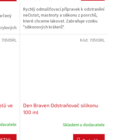
Rychlý odmašťovací přípravek k odstranění
nečistot, mastnoty a silikonu z povrchů,
určený
které chceme lakovat. Zabraňuje vzniku
"silikonových kráterů".
krylových
:
70505RL
Kód:
70503RL
elů ve
Den Braven Odstraňovač silikonu
100 ml
davatele
Skladem u dodavatele
DETAIL