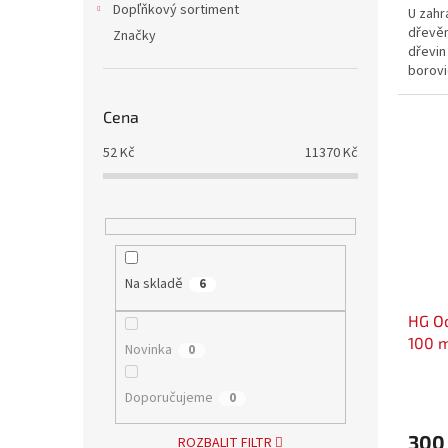
Dopľňkový sortiment
U zahr
dřevěn
Značky
dřevin
borovi
tato p
ohřátí
Cena
52
Kč
11370
Kč
Na skladě
6
HG Od
100 
Novinka
0
Doporučujeme
0
300
ROZBALIT FILTR