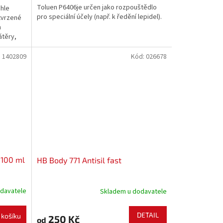
Toluen P6406je určen jako rozpouštědlo
chle
pro speciální účely (např. k ředění lepidel).
tvrzené
h
átěry,
:
1402809
Kód:
026678
 100 ml
HB Body 771 Antisil fast
davatele
Skladem u dodavatele
DETAIL
 košíku
250 Kč
od