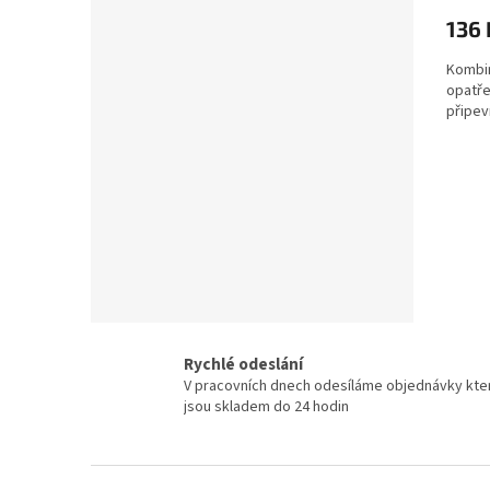
136 
Kombin
opatř
připev
Rychlé odeslání
V pracovních dnech odesíláme objednávky kte
jsou skladem do 24 hodin
Z