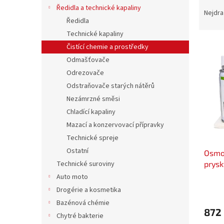
Ř
n
Ředidla a technické kapaliny
a
e
Nejdra
Ředidla
z
l
e
Technické kapaliny
V
n
Čistící chemie a prostředky
ý
í
Odmašťovače
p
p
Odrezovače
i
r
Odstraňovače starých nátěrů
s
o
p
Nezámrzné směsi
d
r
u
Chladící kapaliny
o
k
Mazací a konzervovací přípravky
d
t
Technické spreje
u
ů
Ostatní
Osmo
k
prysk
Technické suroviny
t
ů
Auto moto
Drogérie a kosmetika
Bazénová chémie
872
Chytré bakterie