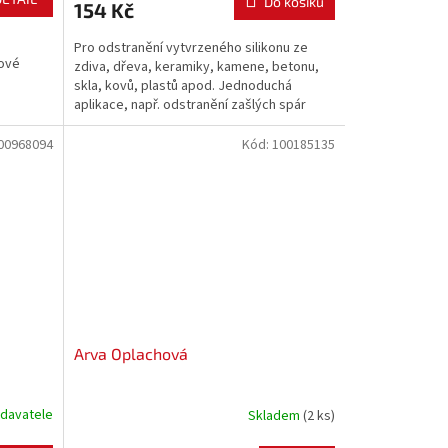
Do košíku
154 Kč
Pro odstranění vytvrzeného silikonu ze
nové
zdiva, dřeva, keramiky, kamene, betonu,
skla, kovů, plastů apod. Jednoduchá
aplikace, např. odstranění zašlých spár
okolo van, umyvadel, WC apod. Nenapadá
povrchy čištěných materiálů. Minimální
00968094
Kód:
100185135
zápach....
Arva Oplachová
davatele
Skladem
(2 ks)