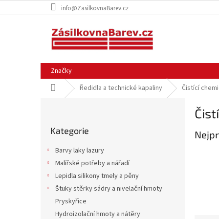
Přejít
info@ZasilkovnaBarev.cz
na
obsah
Značky
Domů
Ředidla a technické kapaliny
Čistící chem
P
Čist
o
Přeskočit
s
Kategorie
kategorie
Nejpr
t
r
Barvy laky lazury
a
Malířské potřeby a nářadí
n
Lepidla silikony tmely a pěny
n
í
Štuky stěrky sádry a nivelační hmoty
p
Pryskyřice
a
Hydroizolační hmoty a nátěry