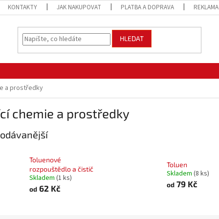
KONTAKTY
JAK NAKUPOVAT
PLATBA A DOPRAVA
REKLAMA
HLEDAT
ie a prostředky
ící chemie a prostředky
odávanější
Toluenové
Toluen
rozpouštědlo a čistič
Skladem
(8 ks)
Skladem
(1 ks)
79 Kč
od
62 Kč
od