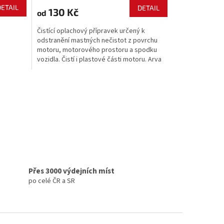
DETAIL
DETAIL
130 Kč
od
Čistící oplachový přípravek určený k
odstranění mastných nečistot z povrchu
motoru, motorového prostoru a spodku
vozidla. Čistí i plastové části motoru. Arva
je vhodný čistící prostředek i pro nářadí a
ošetření podlah montážních jam v
garážích....
Přes 3000 výdejních míst
po celé ČR a SR