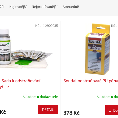
žší
Nejlevnější
Nejprodávanější
Abecedně
Kód:
12900035
Kód
 Sada k odstraňování
Soudal odstraňovač PU pěny
yřice
Skladem u dodavatele
Skladem u do
DETAIL
Do
 Kč
378 Kč