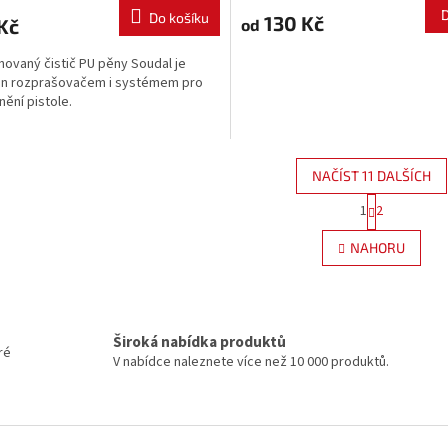
Do košíku
130 Kč
Kč
od
ovaný čistič PU pěny Soudal je
en rozprašovačem i systémem pro
nění pistole.
NAČÍST 11 DALŠÍCH
S
1
2
O
t
r
v
NAHORU
á
l
n
á
k
d
o
a
v
c
á
Široká nabídka produktů
í
ré
n
V nabídce naleznete více než 10 000 produktů.
p
í
r
v
k
y