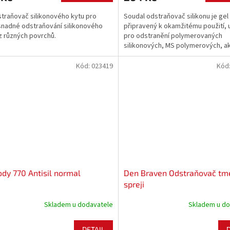
traňovač silikonového kytu pro
Soudal odstraňovač silikonu je gel
snadné odstraňování silikonového
připravený k okamžitému použití, 
z různých povrchů.
pro odstranění polymerovaných
silikonových, MS polymerových, a
a polybutenových tmelů.
Kód:
023419
Kód
dy 770 Antisil normal
Den Braven Odstraňovač tm
spreji
Skladem u dodavatele
Skladem u do
DETAIL