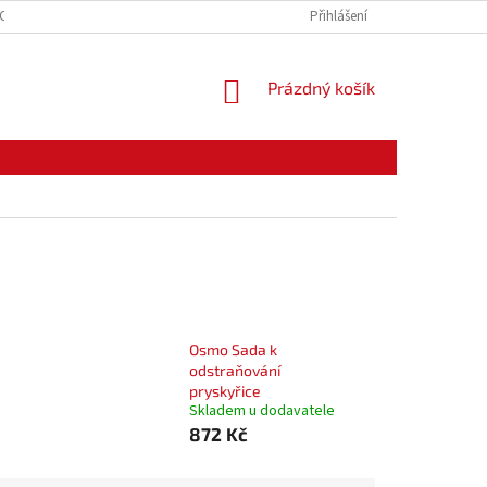
CE ZBOŽÍ
ODSTOUPENÍ OD KUPNÍ SMLOUVY
Přihlášení
PODMÍNKY OCHRANY O
NÁKUPNÍ
Prázdný košík
KOŠÍK
Osmo Sada k
odstraňování
pryskyřice
Skladem u dodavatele
872 Kč