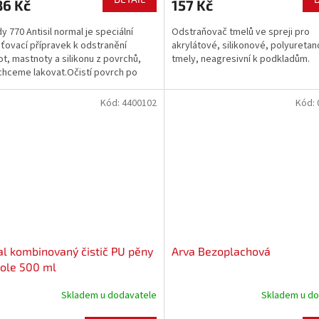
86 Kč
157 Kč
y 770 Antisil normal je speciální
Odstraňovač tmelů ve spreji pro
ovací přípravek k odstranění
akrylátové, silikonové, polyureta
ot, mastnoty a silikonu z povrchů,
tmely, neagresivní k podkladům.
chceme lakovat.Očistí povrch po
ní, eliminuje tvorbu mastných ok a
ví povrch na další krok.Zabraňuje
Kód:
4400102
Kód:
..
l kombinovaný čistič PU pěny
Arva Bezoplachová
tole 500 ml
Skladem u dodavatele
Skladem u do