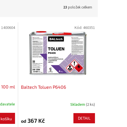
23
položek celkem
:
1400604
Kód:
460351
 100 ml
Baltech Toluen P6406
davatele
Skladem
(2 ks)
DETAIL
 košíku
367 Kč
od