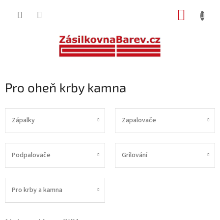
Přejít
NÁKUP
na
obsah
KOŠÍK
Pro oheň krby kamna
Zápalky
Zapalovače
Podpalovače
Grilování
Pro krby a kamna