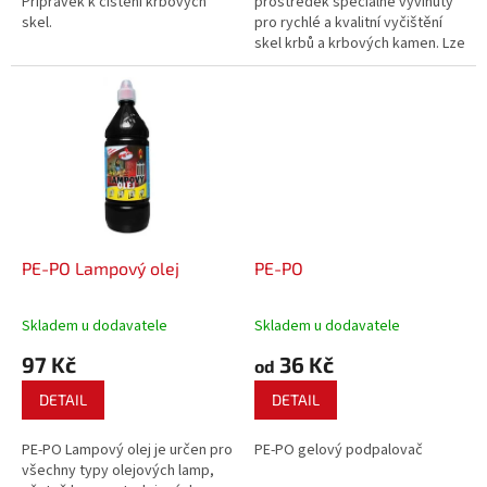
Přípravek k čištění krbových
prostředek speciálně vyvinutý
skel.
pro rychlé a kvalitní vyčištění
skel krbů a krbových kamen. Lze
použít i na odmaštění skla Vaší
trouby, kuchyňského grilu,
fritovacích hrnců atd.
PE-PO Lampový olej
PE-PO
Skladem u dodavatele
Skladem u dodavatele
97 Kč
36 Kč
od
DETAIL
DETAIL
PE-PO Lampový olej je určen pro
PE-PO gelový podpalovač
všechny typy olejových lamp,