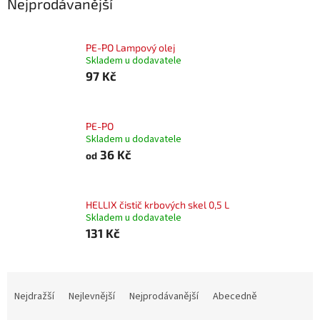
Nejprodávanější
PE-PO Lampový olej
Skladem u dodavatele
97 Kč
PE-PO
Skladem u dodavatele
36 Kč
od
HELLIX čistič krbových skel 0,5 L
Skladem u dodavatele
131 Kč
Ř
a
Nejdražší
Nejlevnější
Nejprodávanější
Abecedně
z