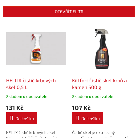
e
n
OTEVŘÍT FILTR
í
p
V
r
ý
o
p
d
i
u
s
k
p
t
r
ů
o
d
HELLIX čistič krbových
Kittfort Čistič skel krbů a
u
skel 0,5 L
kamen 500 g
k
Skladem u dodavatele
Skladem u dodavatele
t
131 Kč
107 Kč
ů
Do košíku
Do košíku
HELLIX čistič krbových skel
Čistič skel je extra silný