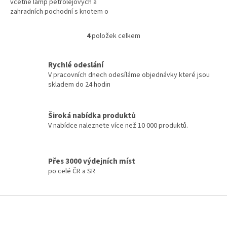
včetně lamp petrolejových a
zahradních pochodní s knotem o
minimálním průměru 3 mm.
4
položek celkem
O
v
l
Rychlé odeslání
á
V pracovních dnech odesíláme objednávky které jsou
d
skladem do 24 hodin
a
c
í
Široká nabídka produktů
p
V nabídce naleznete více než 10 000 produktů.
r
v
k
y
Přes 3000 výdejních míst
v
po celé ČR a SR
ý
p
i
Z
s
á
u
p