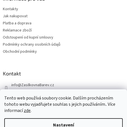
Kontakty
Jak nakupovat
Platba a doprava
Reklamace zboží
Odstoupení od kupní smlouvy
Podmínky ochrany osobních údajů
Obchodní podmínky
Kontakt
info
@
ZasilkovnaBarev.cz
705 633 776
Tento web používá soubory cookie. Dalším procházením
tohoto webu vyjadřujete souhlas s jejich používáním.. Více
informací
zde
.
Nastavení
Vytvořil Shoptet