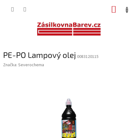
Přejít
NÁKUP
na
obsah
KOŠÍK
PE-PO Lampový olej
0083120115
Značka:
Severochema