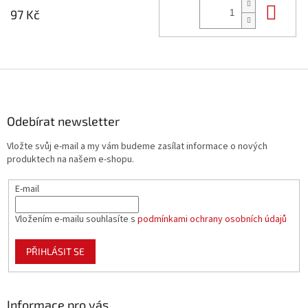
Do 
97 Kč
Z
á
p
a
Odebírat newsletter
t
Vložte svůj e-mail a my vám budeme zasílat informace o nových
í
produktech na našem e-shopu.
E-mail
Vložením e-mailu souhlasíte s
podmínkami ochrany osobních údajů
PŘIHLÁSIT SE
Informace pro vás