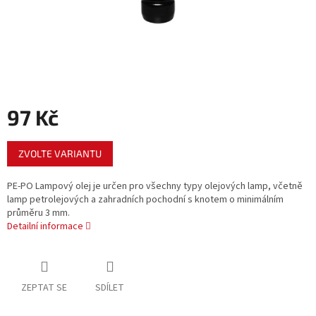
97 Kč
Měrná
ZVOLTE VARIANTU
cena:
PE-PO Lampový olej je určen pro všechny typy olejových lamp, včetně
lamp petrolejových a zahradních pochodní s knotem o minimálním
průměru 3 mm.
Detailní informace
ZEPTAT SE
SDÍLET