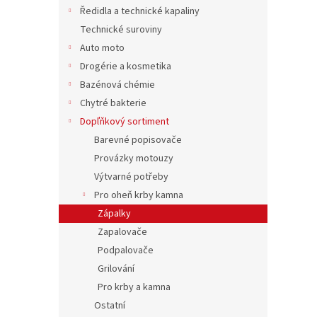
n
Ředidla a technické kapaliny
e
Technické suroviny
l
Auto moto
Drogérie a kosmetika
Bazénová chémie
Chytré bakterie
Dopľňkový sortiment
Barevné popisovače
Provázky motouzy
Výtvarné potřeby
Pro oheň krby kamna
Zápalky
Zapalovače
Podpalovače
Grilování
Pro krby a kamna
Ostatní