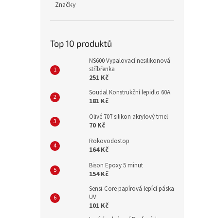
Značky
Top 10 produktů
NS600 Vypalovací nesilikonová
stříbřenka
251 Kč
Soudal Konstrukční lepidlo 60A
181 Kč
Olivé 707 silikon akrylový tmel
70 Kč
Rokovodostop
164 Kč
Bison Epoxy 5 minut
154 Kč
Sensi-Core papírová lepící páska
UV
101 Kč