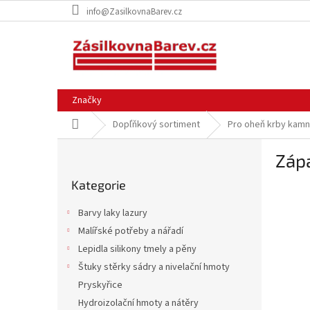
Přejít
info@ZasilkovnaBarev.cz
na
obsah
Značky
Domů
Dopľňkový sortiment
Pro oheň krby kam
P
Záp
o
Přeskočit
s
Kategorie
kategorie
t
r
Barvy laky lazury
a
Malířské potřeby a nářadí
n
Lepidla silikony tmely a pěny
n
í
Štuky stěrky sádry a nivelační hmoty
p
Pryskyřice
a
Hydroizolační hmoty a nátěry