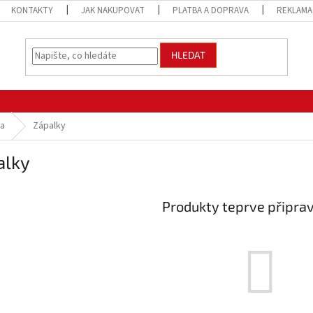
KONTAKTY
JAK NAKUPOVAT
PLATBA A DOPRAVA
REKLAMA
HLEDAT
na
Zápalky
alky
Produkty teprve připra