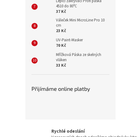
Lepící zakrývací Profi páska
4510 do 80°C
37 Kč
Váleček Mini MicroLine Pro 10
cm
23 Kč
UV-Paint-Masker
70 Kč
Mřížková Páska ze skelných
vláken
33 Kč
Přijímáme online platby
Rychlé odeslání