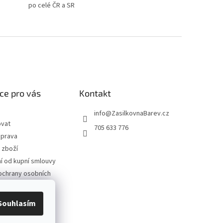
po celé ČR a SR
ce pro vás
Kontakt
info
@
ZasilkovnaBarev.cz
ovat
705 633 776
oprava
 zboží
 od kupní smlouvy
ochrany osobních
podmínky
Souhlasím