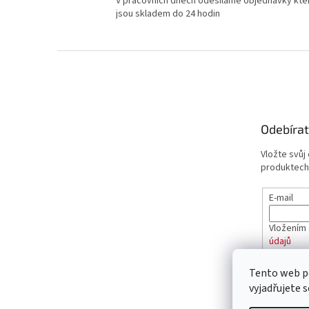
V pracovních dnech odesíláme objednávky kte
jsou skladem do 24 hodin
Z
á
p
a
t
Odebírat
í
Vložte svůj
produktech
E-mail
Vložením 
údajů
Tento web p
PŘIHL
vyjadřujete s