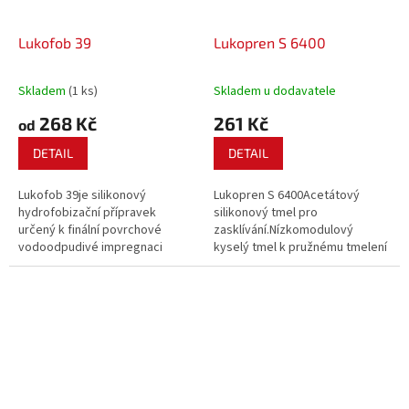
Lukofob 39
Lukopren S 6400
Skladem
(1 ks)
Skladem u dodavatele
268 Kč
261 Kč
od
DETAIL
DETAIL
Lukofob 39je silikonový
Lukopren S 6400Acetátový
hydrofobizační přípravek
silikonový tmel pro
určený k finální povrchové
zasklívání.Nízkomodulový
vodoodpudivé impregnaci
kyselý tmel k pružnému tmelení
savých stavebních
skla, keramiky, porcelánu,
materiálů.Vodou ředitelný
smaltu.Má atest pro přímý styk
přípravek, účinnou složkou je
s potravinami.
metylsilanolát draselný. Ředí se
vodou v poměrech 1 : 10 a 1 : 60,
při...