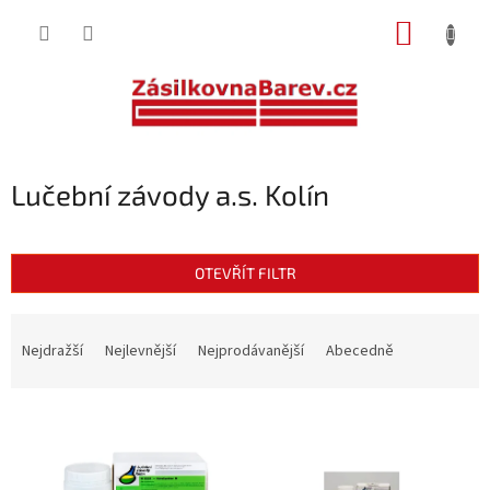
Přejít
NÁKUP
na
obsah
KOŠÍK
Lučební závody a.s. Kolín
OTEVŘÍT FILTR
Ř
a
Nejdražší
Nejlevnější
Nejprodávanější
Abecedně
z
e
V
n
ý
í
p
p