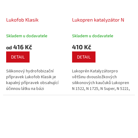
Lukofob Klasik
Lukopren katalyzátor N
Skladem u dodavatele
Skladem u dodavatele
416 Kč
410 Kč
od
DETAIL
DETAIL
Silikonový hydrofobizační
Lukoprén Katalyzátorpro
přípravek Lukofob Klasik je
většinu dvousložkových
kapalný přípravek obsahující
silikonových kaučuků Lukopren
účinnou látku na bázi
N 1522, N 1725, N Super, N 5221,
siloxanových polymerních
N 5541 a N 6681 (nikoli N 8100 a N
sloučenin (silikonů). Aplikují se
8200).
jednoduše nátěrem nebo
nástřikem na povrch
nasákavých silikátových
stavebních...