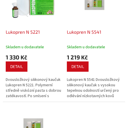
i
r
s
o
p
d
r
u
o
k
d
t
Lukopren N 5221
Lukopren N 5541
u
ů
k
Skladem u dodavatele
Skladem u dodavatele
t
1 330 Kč
1 219 Kč
ů
DETAIL
DETAIL
Dvousložkový silikonový kaučuk
Lukopren N 5541 Dvousložkový
Lukopren N 5221. Polymerní
silikonový kaučuk s vysokou
středně viskózní pasta s dobrou
tepelnou odolností určený pro
zatékavostí. Po smísení s
odlévání nízkotavných kovů
katalyzátorem vulkanizuje na
(slitiny olova, cínu, antimonu) do
měkčí silikonovou pryž s vyšší
teplot 320 °C a pro výrobu
tažností a odolností v natržení.
tepelně odolných těsnění pro
Pro výrobu členitě
tepelná zařízení (např. sušárny).
náročnějších...