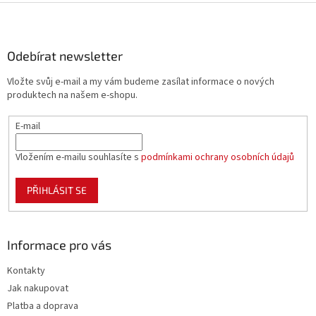
v
Z
a
á
c
á
n
í
p
í
p
a
Odebírat newsletter
r
t
v
Vložte svůj e-mail a my vám budeme zasílat informace o nových
í
k
produktech na našem e-shopu.
y
v
E-mail
ý
p
i
Vložením e-mailu souhlasíte s
podmínkami ochrany osobních údajů
s
u
PŘIHLÁSIT SE
Informace pro vás
Kontakty
Jak nakupovat
Platba a doprava