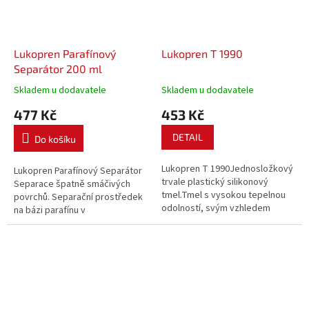
Lukopren Parafínový
Lukopren T 1990
Separátor 200 ml
Skladem u dodavatele
Skladem u dodavatele
477 Kč
453 Kč
DETAIL
Do košíku
Lukopren T 1990Jednosložkový
Lukopren Parafínový Separátor
trvale plastický silikonový
Separace špatně smáčivých
tmel.Tmel s vysokou tepelnou
povrchů. Separační prostředek
odolností, svým vzhledem
na bázi parafínu v
připomínající sklenářský tmel.
bezaromátovém rozpouštědle
Používá se k výrobě
sloužící k separaci silikonových
rozebíratelných těsnění a spojů
jednosložkových tmelů
a k dotěsňování.
Lukopren S a dvousložkových
kaučuků Lukopren N.