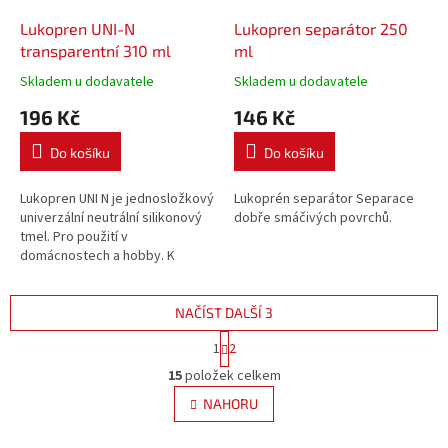
Lukopren UNI-N
Lukopren separátor 250
transparentní 310 ml
ml
Skladem u dodavatele
Skladem u dodavatele
196 Kč
146 Kč
Do košíku
Do košíku
Lukopren UNI N je jednosložkový
Lukoprén separátor Separace
univerzální neutrální silikonový
dobře smáčivých povrchů.
tmel. Pro použití v
domácnostech a hobby. K
pružnému lepení, tmelení a
těsnění různých materiálů.
NAČÍST DALŠÍ 3
S
1
2
t
O
r
15
položek celkem
v
á
l
NAHORU
n
á
k
d
o