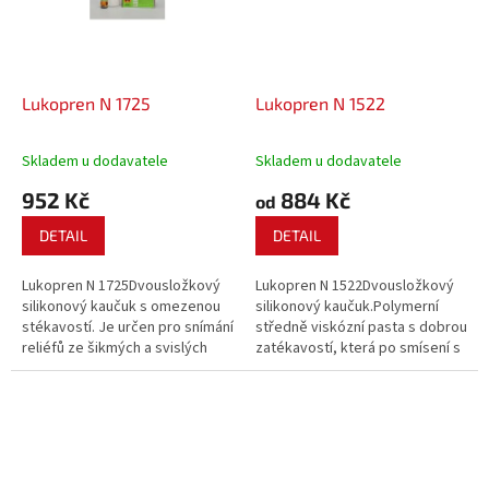
Lukopren N 1725
Lukopren N 1522
Skladem u dodavatele
Skladem u dodavatele
952 Kč
884 Kč
od
DETAIL
DETAIL
Lukopren N 1725Dvousložkový
Lukopren N 1522Dvousložkový
silikonový kaučuk s omezenou
silikonový kaučuk.Polymerní
stékavostí. Je určen pro snímání
středně viskózní pasta s dobrou
reliéfů ze šikmých a svislých
zatékavostí, která po smísení s
stěn, využívá se při výrobě
katalyzátorem vulkanizuje za
velkých forem (sochy). Nanáší
běžných teplot na tvrdší
se stěrkováním, vhodný pro
silikonovou pryž. Univerzální typ
restaurátory.
pro výrobu forem i odlitků,...