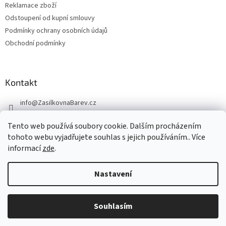
Reklamace zboží
Odstoupení od kupní smlouvy
Podmínky ochrany osobních údajů
Obchodní podmínky
Kontakt
info
@
ZasilkovnaBarev.cz
705 633 776
Tento web používá soubory cookie. Dalším procházením
tohoto webu vyjadřujete souhlas s jejich používáním.. Více
informací
zde
.
Nastavení
Vytvořil Shoptet
Souhlasím
Copyright 2026
ZasilkovnaBarev.cz
. Všechna práva vyhrazena.