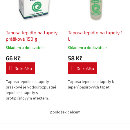
i
r
s
o
p
d
r
u
o
k
d
t
Taposa lepidlo na tapety
Taposa lepidlo na tapety 1
u
ů
práškové 150 g
L
k
Skladem u dodavatele
Skladem u dodavatele
t
66 Kč
58 Kč
ů
Do košíku
Do košíku
Taposa lepidlo na tapety
Taposa lepidlo na tapety k
práškové je vodourozpustné
lepení papírových tapet.
lepidlo na tapety s
protiplísňovým efektem.
2
položek celkem
O
v
l
Z