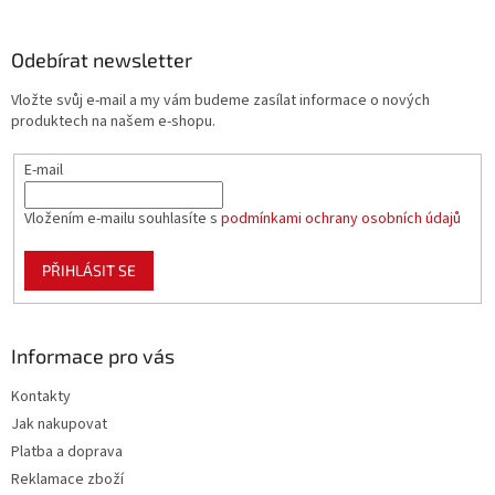
á
á
d
p
a
a
Odebírat newsletter
c
t
í
Vložte svůj e-mail a my vám budeme zasílat informace o nových
í
p
produktech na našem e-shopu.
r
v
E-mail
k
y
v
Vložením e-mailu souhlasíte s
podmínkami ochrany osobních údajů
ý
p
PŘIHLÁSIT SE
i
s
u
Informace pro vás
Kontakty
Jak nakupovat
Platba a doprava
Reklamace zboží