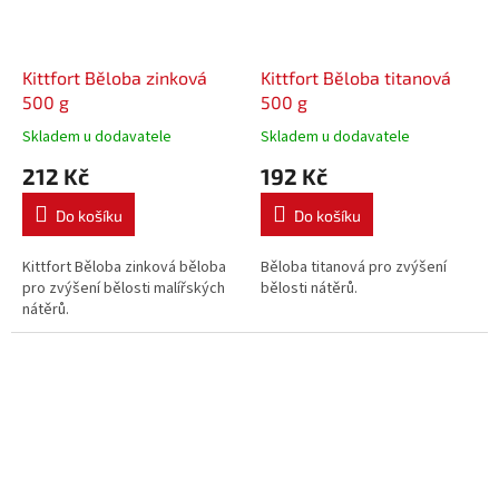
Kittfort Běloba zinková
Kittfort Běloba titanová
500 g
500 g
Skladem u dodavatele
Skladem u dodavatele
212 Kč
192 Kč
Do košíku
Do košíku
Kittfort Běloba zinková běloba
Běloba titanová pro zvýšení
pro zvýšení bělosti malířských
bělosti nátěrů.
nátěrů.