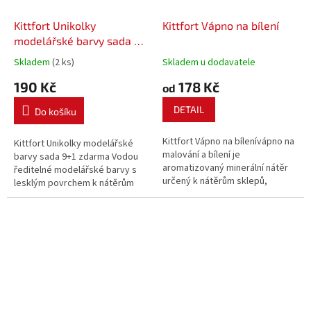
Kittfort Unikolky
Kittfort Vápno na bílení
modelářské barvy sada 9
barev + matný lak zdarma
Skladem
(2 ks)
Skladem u dodavatele
v krabičce
190 Kč
178 Kč
od
DETAIL
Do košíku
Kittfort Vápno na bílenívápno na
Kittfort Unikolky modelářské
malování a bílení je
barvy sada 9+1 zdarma Vodou
aromatizovaný minerální nátěr
ředitelné modelářské barvy s
určený k nátěrům sklepů,
lesklým povrchem k nátěrům
stodol, špajzů a všech míst, kde
všech typů modelů aut, letadel,
je kladen důraz na čistotu a
lodí a dále všech drobných
hygienu.
předmětů ze dřeva, plastu,
kovů, skla, keramiky, betonu a
pod..