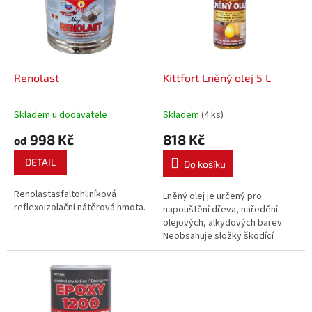
i
r
s
o
p
d
r
u
o
k
d
t
Renolast
Kittfort Lněný olej 5 L
u
ů
k
Skladem u dodavatele
Skladem
(4 ks)
t
998 Kč
818 Kč
ů
od
DETAIL
Do košíku
Renolastasfaltohliníková
Lněný olej je určený pro
reflexoizolační nátěrová hmota.
napouštění dřeva, naředění
olejových, alkydových barev.
Neobsahuje složky škodící
zdraví a životnímu prostředí. Je
vhodný k povrchové úpravě
dřeva, zvolna zasychá a při
tvrdnutí se mírně smršťuje.
Nepokrývá povrch jako...