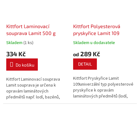
Kittfort Laminovací
Kittfort Polyesterová
souprava Lamit 500 g
pryskyřice Lamit 109
Skladem
(1 ks)
Skladem u dodavatele
334 Kč
289 Kč
od
DETAIL
Do košíku
Kittfort Pryskyřice Lamit
Kittfort Laminovací souprava
109univerzální typ polyesterové
Lamit souprava je určena k
pryskyřice k opravám
opravám laminátových
laminátových předmětů (lodí,
předmětů např. lodí, bazénů,
bazénů, sportovních potřeb,
sportovních potřeb a autodílů.
autodílů), ale také k výrobě
laminátů kontaktní technologií,
navíjením a injekčním
laminováním.