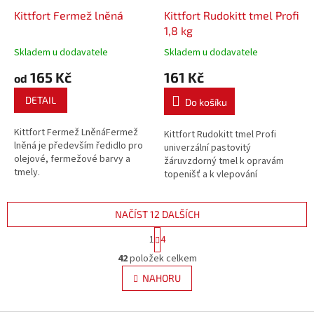
Kittfort Fermež lněná
Kittfort Rudokitt tmel Profi
1,8 kg
Skladem u dodavatele
Skladem u dodavatele
165 Kč
161 Kč
od
DETAIL
Do košíku
Kittfort Fermež LněnáFermež
Kittfort Rudokitt tmel Profi
lněná je především ředidlo pro
univerzální pastovitý
olejové, fermežové barvy a
žáruvzdorný tmel k opravám
tmely.
topenišť a k vlepování
lehčených ohnivzdorných
desek, rohoží, šamotových
plátů na keramický a kovový
NAČÍST 12 DALŠÍCH
podklad.
S
1
4
t
O
r
42
položek celkem
v
á
l
NAHORU
n
á
k
d
o