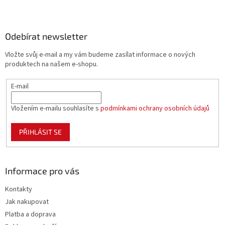
v
Z
a
á
c
á
n
í
p
í
p
a
Odebírat newsletter
r
t
v
Vložte svůj e-mail a my vám budeme zasílat informace o nových
í
k
produktech na našem e-shopu.
y
v
E-mail
ý
p
i
Vložením e-mailu souhlasíte s
podmínkami ochrany osobních údajů
s
u
PŘIHLÁSIT SE
Informace pro vás
Kontakty
Jak nakupovat
Platba a doprava