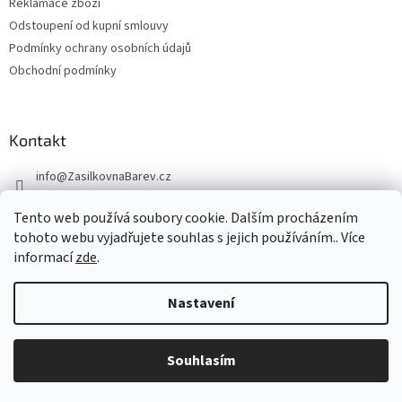
Reklamace zboží
Odstoupení od kupní smlouvy
Podmínky ochrany osobních údajů
Obchodní podmínky
Kontakt
info
@
ZasilkovnaBarev.cz
705 633 776
Tento web používá soubory cookie. Dalším procházením
tohoto webu vyjadřujete souhlas s jejich používáním.. Více
informací
zde
.
Nastavení
Vytvořil Shoptet
Souhlasím
Copyright 2026
ZasilkovnaBarev.cz
. Všechna práva vyhrazena.