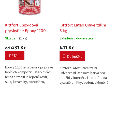
Kittfort Epoxidová
Kittfort Latex Univerzální
pryskyřice Epoxy 1200
5 kg
Skladem
(1 ks)
Skladem u dodavatele
431 Kč
411 Kč
od
DETAIL
Do košíku
Epoxy 1200 je určená k přípravě
Kittfort Latex Univerzální
lepících kompozic, stěrkových
univerzální latexová barva pro
hmot a tmelů. K lepení kovů,
použití v interiéru i exteriéru na
skla, keramiky, porcelánu,
vyzrálé omítky, beton, skleněné
dřeva, betonu, apod. Do
tapety, aglomerované dřevěné,
pryskyřice se přidává 6,5 %
papírové, sádrokartonové
tvrdidla. Pokud se kompozice
povrchy a nebo umakart.
po vytvrzení opakovaně omyje
teplou vodou a...