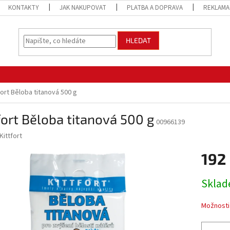
KONTAKTY
JAK NAKUPOVAT
PLATBA A DOPRAVA
REKLAMA
HLEDAT
fort Běloba titanová 500 g
fort Běloba titanová 500 g
00966139
Kittfort
192
Měrná
Sklad
cena:
Možnosti