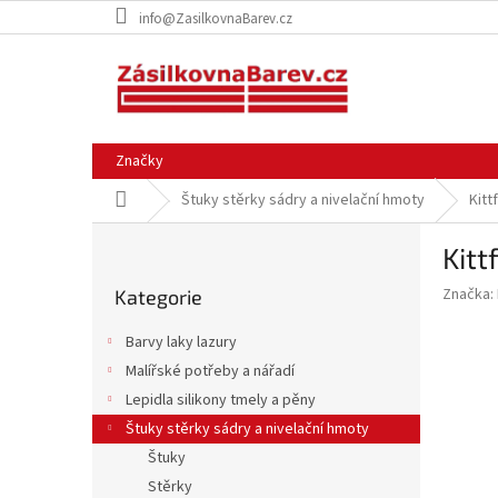
Přejít
info@ZasilkovnaBarev.cz
na
obsah
Značky
Domů
Štuky stěrky sádry a nivelační hmoty
Kitt
P
Kitt
o
Přeskočit
s
Značka:
Kategorie
kategorie
t
r
Barvy laky lazury
a
Malířské potřeby a nářadí
n
Lepidla silikony tmely a pěny
n
í
Štuky stěrky sádry a nivelační hmoty
p
Štuky
a
Stěrky