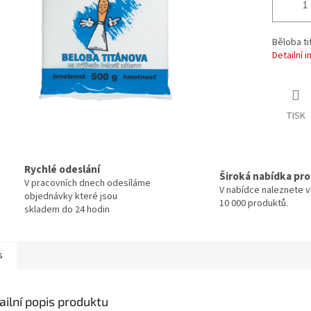
Běloba ti
Detailní 
TISK
Rychlé odeslání
Široká nabídka pr
V pracovních dnech odesíláme
V nabídce naleznete v
objednávky které jsou
10 000 produktů.
skladem do 24 hodin
s
ailní popis produktu