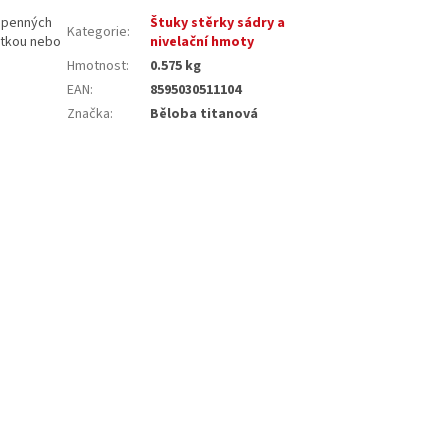
vápenných
Štuky stěrky sádry a
Kategorie
:
ětkou nebo
nivelační hmoty
Hmotnost
:
0.575 kg
EAN
:
8595030511104
Značka
:
Běloba titanová