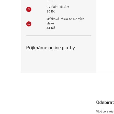
UV-Paint-Masker
70 Kč
Mřížková Páska ze skelných
vláken
33 Kč
Přijímáme online platby
Z
á
p
a
t
Odebírat
í
Vložte svůj