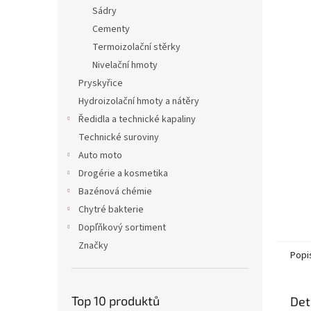
n
Sádry
e
Cementy
l
Termoizolační stěrky
Nivelační hmoty
Pryskyřice
Hydroizolační hmoty a nátěry
Ředidla a technické kapaliny
Technické suroviny
Auto moto
Drogérie a kosmetika
Bazénová chémie
Chytré bakterie
Dopľňkový sortiment
Značky
Popi
Top 10 produktů
Det