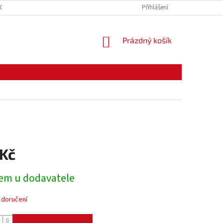
CE ZBOŽÍ
ODSTOUPENÍ OD KUPNÍ SMLOUVY
Přihlášení
PODMÍNKY OCHRANY O
NÁKUPNÍ
Prázdný košík
KOŠÍK
 Kč
em u dodavatele
 doručení