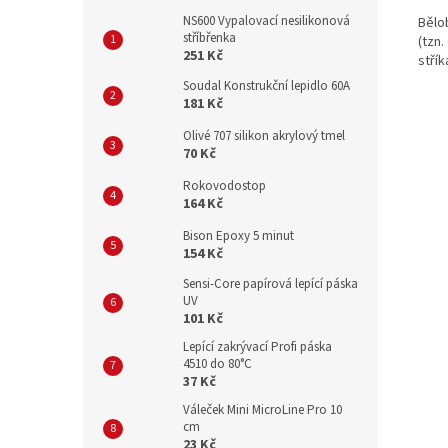
NS600 Vypalovací nesilikonová
Bělob
stříbřenka
(tzn
251 Kč
střík
Soudal Konstrukční lepidlo 60A
181 Kč
Olivé 707 silikon akrylový tmel
70 Kč
Rokovodostop
164 Kč
Bison Epoxy 5 minut
154 Kč
Sensi-Core papírová lepící páska
UV
101 Kč
Lepící zakrývací Profi páska
4510 do 80°C
37 Kč
Váleček Mini MicroLine Pro 10
cm
23 Kč