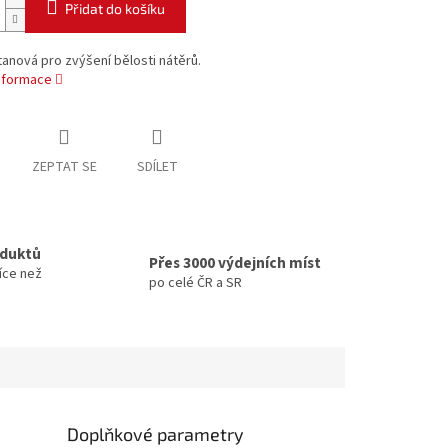
Přidat do košíku
tanová pro zvýšení bělosti nátěrů.
informace
ZEPTAT SE
SDÍLET
oduktů
Přes 3000 výdejních míst
íce než
po celé ČR a SR
Doplňkové parametry