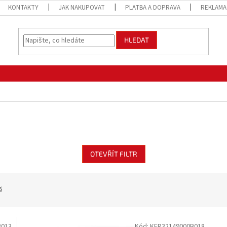
KONTAKTY
JAK NAKUPOVAT
PLATBA A DOPRAVA
REKLAMA
HLEDAT
OTEVŘÍT FILTR
ě
B013
Kód:
KER32149000B018