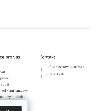
ce pro vás
Kontakt
info
@
ZasilkovnaBarev.cz
ovat
705 633 776
oprava
 zboží
 od kupní smlouvy
ochrany osobních
podmínky