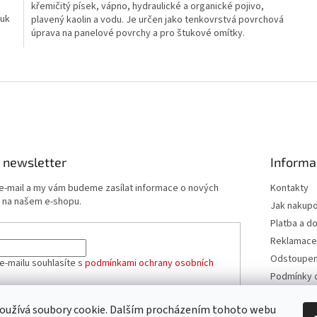
křemičitý písek, vápno, hydraulické a organické pojivo,
tuk
plavený kaolin a vodu. Je určen jako tenkovrstvá povrchová
úprava na panelové povrchy a pro štukové omítky.
O
v
l
á
d
a
c
í
 newsletter
Informa
p
r
 e-mail a my vám budeme zasílat informace o nových
Kontakty
v
 na našem e-shopu.
Jak nakup
k
Platba a d
y
v
Reklamace
ý
Odstoupení
e-mailu souhlasíte s
podmínkami ochrany osobních
p
Podmínky 
i
údajů
s
u
Obchodní 
oužívá soubory cookie. Dalším procházením tohoto webu
ÁSIT SE