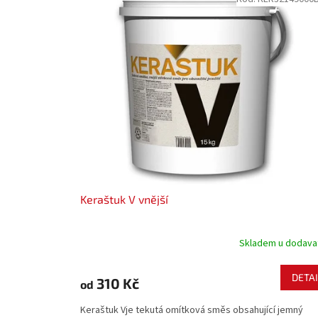
ý
í
p
p
i
r
s
o
p
d
r
u
o
k
d
t
u
ů
k
t
ů
Keraštuk V vnější
Skladem u dodava
DETAI
310 Kč
od
Keraštuk Vje tekutá omítková směs obsahující jemný