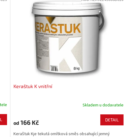
Keraštuk K vnitřní
tele
Skladem u dodavatele
L
DETAIL
166 Kč
od
Keraštuk Kje tekutá omítková směs obsahující jemný