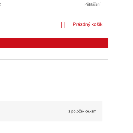
CE ZBOŽÍ
ODSTOUPENÍ OD KUPNÍ SMLOUVY
Přihlášení
PODMÍNKY OCHRANY O
NÁKUPNÍ
Prázdný košík
KOŠÍK
2
položek celkem