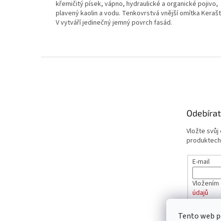
křemičitý písek, vápno, hydraulické a organické pojivo,
plavený kaolin a vodu. Tenkovrstvá vnější omítka Keraš
V vytváří jedinečný jemný povrch fasád.
Z
á
p
a
t
Odebírat
í
Vložte svůj
produktech
E-mail
Vložením 
údajů
Tento web p
PŘIHL