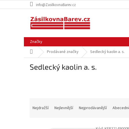
Přejít
info@ZasilkovnaBarev.cz
na
obsah
Značky
Domů
Prodávané značky
Sedlecký kaolin a. s.
Sedlecký kaolin a. s.
Ř
a
Nejdražší
Nejlevnější
Nejprodávanější
Abecedn
z
e
V
n
Kód:
KER32149000