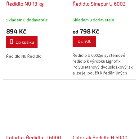
Ředidlo NU 13 kg
Ředidlo Sinepur U 6002
Skladem u dodavatele
Skladem u dodavatele
894 Kč
798 Kč
od
DETAIL
Do košíku
Ředidlo U 6002je systémové
Ředidlo NU Ředidlo.
ředidlo k výrobku Lignofix
Polyuretanový dvousložkový lak
a lze jej použít k ředění jiných
dvousložkových
polyuretanových nátěrů, pokud
není výslovně předepsáno
konkrétníředidlo, při
pochybnostech doporučujeme...
Colorlak Ředidlo U 6000
Colorlak Ředidlo H 6000