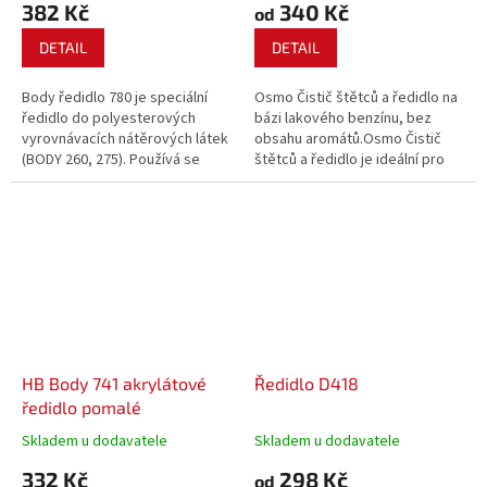
382 Kč
340 Kč
od
DETAIL
DETAIL
Body ředidlo 780 je speciální
Osmo Čistič štětců a ředidlo na
ředidlo do polyesterových
bázi lakového benzínu, bez
vyrovnávacích nátěrových látek
obsahu aromátů.Osmo Čistič
(BODY 260, 275). Používá se
štětců a ředidlo je ideální pro
rovněž pro čištění nářadí.
čištění nářadí, použitého při
aplikacích Osmo nátěrů na
dřevo, nátěrů na bázi olejů nebo
syntetických pryskyřic; stejně
tak může...
HB Body 741 akrylátové
Ředidlo D418
ředidlo pomalé
Skladem u dodavatele
Skladem u dodavatele
332 Kč
298 Kč
od