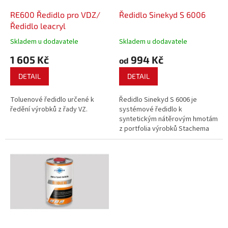
o
d
RE600 Ředidlo pro VDZ/
Ředidlo Sinekyd S 6006
u
Ředidlo leacryl
k
Skladem u dodavatele
Skladem u dodavatele
t
1 605 Kč
994 Kč
ů
od
DETAIL
DETAIL
Toluenové ředidlo určené k
Ředidlo Sinekyd S 6006 je
ředění výrobků z řady VZ.
systémové ředidlo k
syntetickým nátěrovým hmotám
z portfolia výrobků Stachema
CZ s.r.o.. Lze jej použít k ředění
jednosložkových syntetických
nátěrů, při aplikaci štětcem
nebo válečkem. Vždy
doporučujeme konzultovat...