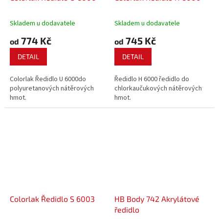
Skladem u dodavatele
Skladem u dodavatele
774 Kč
745 Kč
od
od
DETAIL
DETAIL
Colorlak Ředidlo U 6000do
Ředidlo H 6000 ředidlo do
polyuretanových nátěrových
chlorkaučukových nátěrových
hmot.
hmot.
Colorlak Ředidlo S 6003
HB Body 742 Akrylátové
ředidlo