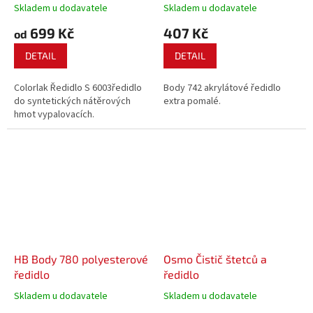
Skladem u dodavatele
Skladem u dodavatele
699 Kč
407 Kč
od
DETAIL
DETAIL
Colorlak Ředidlo S 6003ředidlo
Body 742 akrylátové ředidlo
do syntetických nátěrových
extra pomalé.
hmot vypalovacích.
HB Body 780 polyesterové
Osmo Čistič štetců a
ředidlo
ředidlo
Skladem u dodavatele
Skladem u dodavatele