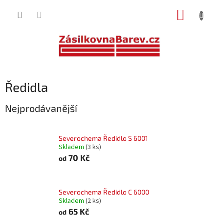
Přejít
NÁKUP
na
obsah
KOŠÍK
Ředidla
Nejprodávanější
Severochema Ředidlo S 6001
Skladem
(3 ks)
70 Kč
od
Severochema Ředidlo C 6000
Skladem
(2 ks)
65 Kč
od