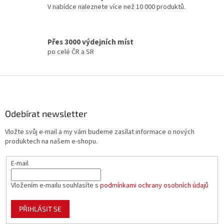
k
V nabídce naleznete více než 10 000 produktů.
y
v
ý
p
Přes 3000 výdejních míst
i
po celé ČR a SR
s
u
Z
á
p
a
Odebírat newsletter
t
Vložte svůj e-mail a my vám budeme zasílat informace o nových
í
produktech na našem e-shopu.
E-mail
Vložením e-mailu souhlasíte s
podmínkami ochrany osobních údajů
PŘIHLÁSIT SE