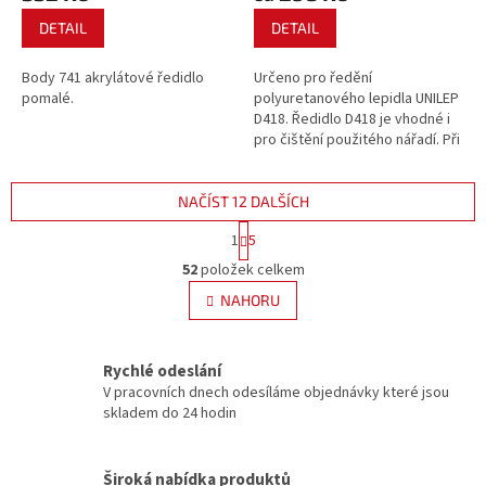
DETAIL
DETAIL
Body 741 akrylátové ředidlo
Určeno pro ředění
pomalé.
polyuretanového lepidla UNILEP
D418. Ředidlo D418 je vhodné i
pro čištění použitého nářadí. Při
použití do jiného výrobku
doporučujeme konzultovat
kompatibilitu s výrobcem.
NAČÍST 12 DALŠÍCH
S
1
5
t
O
r
52
položek celkem
v
á
l
NAHORU
n
á
k
d
o
v
a
Rychlé odeslání
á
c
V pracovních dnech odesíláme objednávky které jsou
n
í
skladem do 24 hodin
í
p
r
v
Široká nabídka produktů