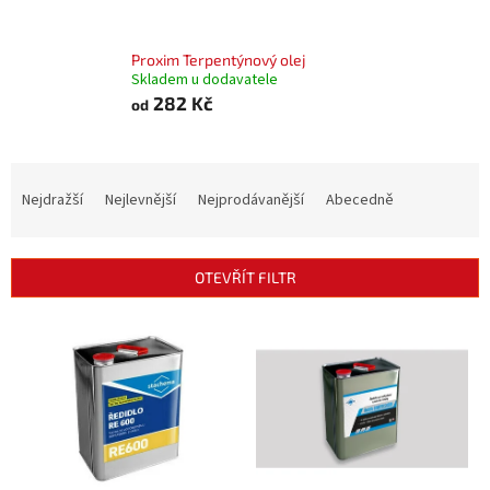
Proxim Terpentýnový olej
Skladem u dodavatele
282 Kč
od
Ř
a
Nejdražší
Nejlevnější
Nejprodávanější
Abecedně
z
e
n
OTEVŘÍT FILTR
í
p
V
r
ý
o
p
d
i
u
s
k
p
t
r
ů