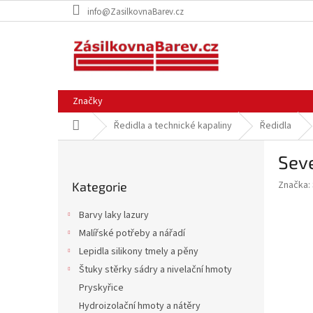
Přejít
info@ZasilkovnaBarev.cz
na
obsah
Značky
Domů
Ředidla a technické kapaliny
Ředidla
P
Sev
o
Přeskočit
s
Značka:
Kategorie
kategorie
t
r
Barvy laky lazury
a
Malířské potřeby a nářadí
n
Lepidla silikony tmely a pěny
n
í
Štuky stěrky sádry a nivelační hmoty
p
Pryskyřice
a
Hydroizolační hmoty a nátěry