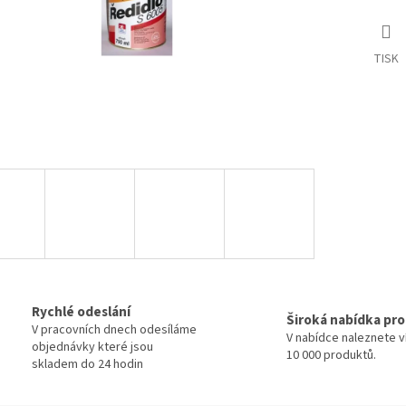
TISK
Rychlé odeslání
Široká nabídka pr
V pracovních dnech odesíláme
V nabídce naleznete v
objednávky které jsou
10 000 produktů.
skladem do 24 hodin