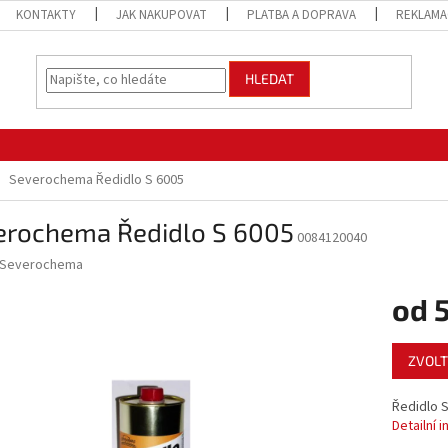
KONTAKTY
JAK NAKUPOVAT
PLATBA A DOPRAVA
REKLAMA
HLEDAT
Severochema Ředidlo S 6005
erochema Ředidlo S 6005
0084120040
Severochema
od
Měrná
ZVOLT
cena:
Ředidlo S
Detailní 