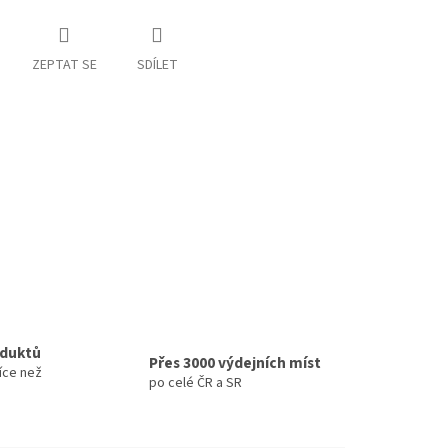
ZEPTAT SE
SDÍLET
oduktů
Přes 3000 výdejních míst
íce než
po celé ČR a SR