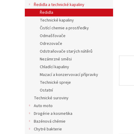
n
Ředidla a technické kapaliny
e
Ředidla
l
Technické kapaliny
Čistící chemie a prostředky
Odmašťovače
Odrezovače
Odstraňovače starých nátěrů
Nezámrzné směsi
Chladící kapaliny
Mazací a konzervovací přípravky
Technické spreje
Ostatní
Technické suroviny
Auto moto
Drogérie a kosmetika
Bazénová chémie
Chytré bakterie