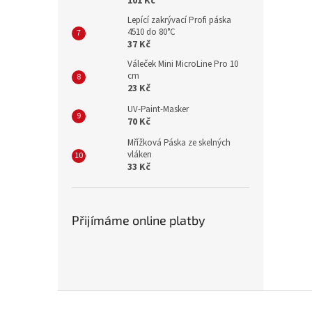
101 Kč
Lepící zakrývací Profi páska
4510 do 80°C
37 Kč
Váleček Mini MicroLine Pro 10
cm
23 Kč
UV-Paint-Masker
70 Kč
Mřížková Páska ze skelných
vláken
33 Kč
Přijímáme online platby
Z