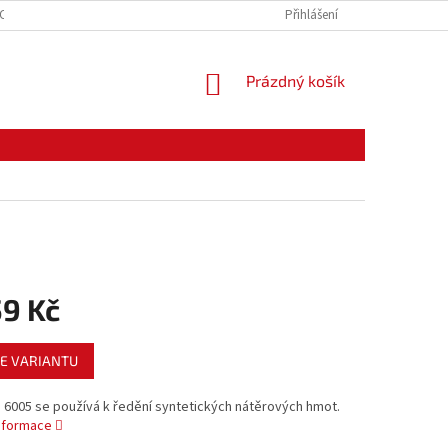
CE ZBOŽÍ
ODSTOUPENÍ OD KUPNÍ SMLOUVY
Přihlášení
PODMÍNKY OCHRANY O
NÁKUPNÍ
Prázdný košík
KOŠÍK
59 Kč
E VARIANTU
 6005 se používá k ředění syntetických nátěrových hmot.
informace