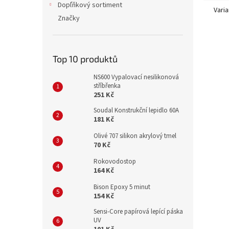
Dopľňkový sortiment
Varia
Značky
Top 10 produktů
NS600 Vypalovací nesilikonová
stříbřenka
251 Kč
Soudal Konstrukční lepidlo 60A
181 Kč
Olivé 707 silikon akrylový tmel
70 Kč
Rokovodostop
164 Kč
Bison Epoxy 5 minut
154 Kč
Sensi-Core papírová lepící páska
UV