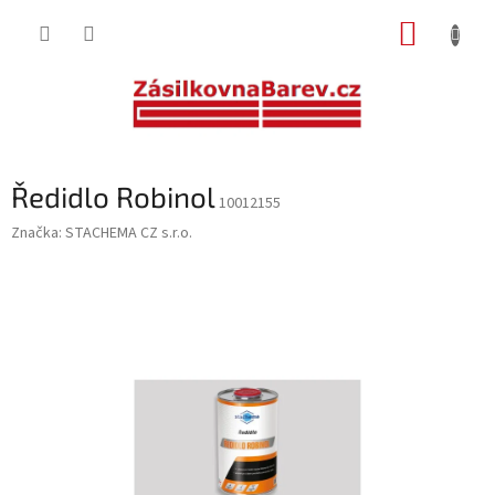
Přejít
NÁKUP
na
obsah
KOŠÍK
Ředidlo Robinol
10012155
Značka:
STACHEMA CZ s.r.o.