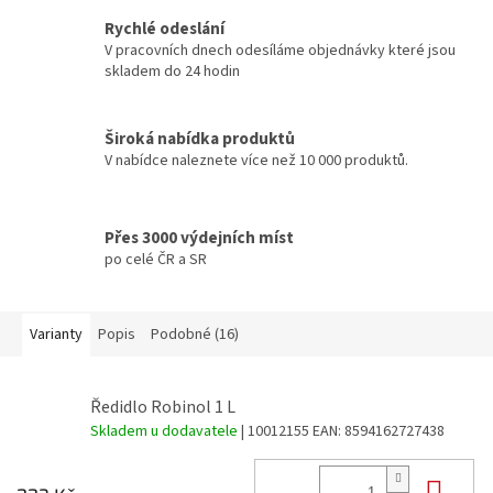
Rychlé odeslání
V pracovních dnech odesíláme objednávky které jsou
skladem do 24 hodin
Široká nabídka produktů
V nabídce naleznete více než 10 000 produktů.
Přes 3000 výdejních míst
po celé ČR a SR
Varianty
Popis
Podobné (16)
Ředidlo Robinol 1 L
Skladem u dodavatele
| 10012155
EAN:
8594162727438
Do 