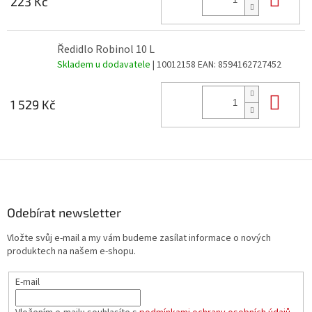
223 Kč
Ředidlo Robinol 10 L
Skladem u dodavatele
| 10012158
EAN:
8594162727452
Do 
1 529 Kč
Z
á
p
a
Odebírat newsletter
t
Vložte svůj e-mail a my vám budeme zasílat informace o nových
í
produktech na našem e-shopu.
E-mail