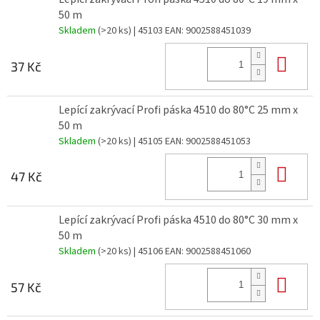
50 m
Skladem
(>20 ks)
| 45103
EAN:
9002588451039
Do 
37 Kč
Lepící zakrývací Profi páska 4510 do 80°C 25 mm x
50 m
Skladem
(>20 ks)
| 45105
EAN:
9002588451053
Do 
47 Kč
Lepící zakrývací Profi páska 4510 do 80°C 30 mm x
50 m
Skladem
(>20 ks)
| 45106
EAN:
9002588451060
Do 
57 Kč