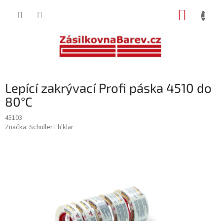
Přejít
NÁKUP
na
obsah
KOŠÍK
Lepící zakrývací Profi páska 4510 do
80°C
45103
Značka:
Schuller Eh'klar