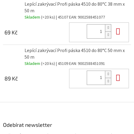
Lepící zakrývací Profi páska 4510 do 80°C 38 mm x
50 m
Skladem
(>20 ks)
| 45107
EAN:
9002588451077
Do 
69 Kč
Lepící zakrývací Profi páska 4510 do 80°C 50 mm x
50 m
Skladem
(>20 ks)
| 45109
EAN:
9002588451091
Do 
89 Kč
Z
á
p
a
Odebírat newsletter
t