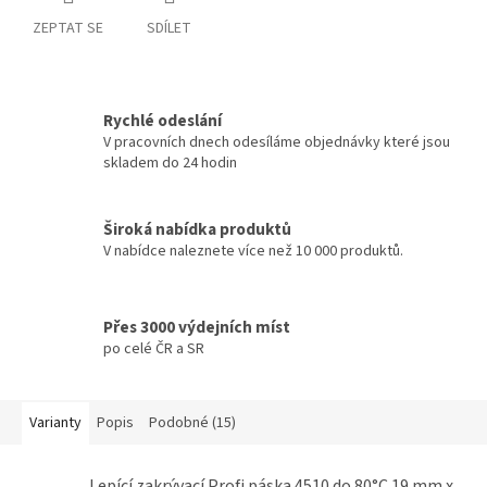
ZEPTAT SE
SDÍLET
Rychlé odeslání
V pracovních dnech odesíláme objednávky které jsou
skladem do 24 hodin
Široká nabídka produktů
V nabídce naleznete více než 10 000 produktů.
Přes 3000 výdejních míst
po celé ČR a SR
Varianty
Popis
Podobné (15)
Lepící zakrývací Profi páska 4510 do 80°C 19 mm x