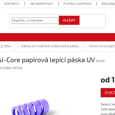
KONTAKTY
JAK NAKUPOVAT
PLATBA A DOPRAVA
REKLAMA
HLEDAT
CQ fólie
Zakrývací malířské a lakýrnické pásky
Sensi-Core papír
i-Core papírová lepící páska UV
45435
Schuller Eh'klar
od
1
Měrná
ZVOLT
cena:
Sensi-Cor
Tato lepi
speciální