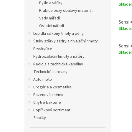
Pytle a sáčky
Sklade
Krabice boxy obalový materiál
Sady nářadí
Sensi-
Ostatní nářadí
Sklade
Lepidla silikony tmely a pěny
Štuky stěrky sádry a nivelační hmoty
Sensi-
Pryskyřice
Sklade
Hydroizolační hmoty a nátěry
Ředidla a technické kapaliny
Technické suroviny
Auto moto
Drogérie a kosmetika
Bazénová chémie
Chytré bakterie
Dopľňkový sortiment
Značky