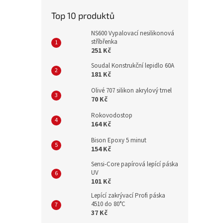
Top 10 produktů
NS600 Vypalovací nesilikonová
stříbřenka
251 Kč
Soudal Konstrukční lepidlo 60A
181 Kč
Olivé 707 silikon akrylový tmel
70 Kč
Rokovodostop
164 Kč
Bison Epoxy 5 minut
154 Kč
Sensi-Core papírová lepící páska
UV
101 Kč
Lepící zakrývací Profi páska
4510 do 80°C
37 Kč