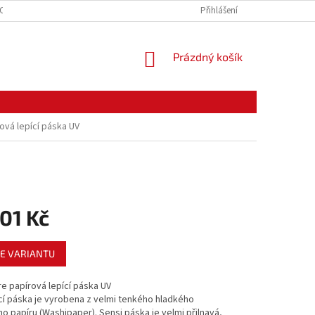
CE ZBOŽÍ
ODSTOUPENÍ OD KUPNÍ SMLOUVY
Přihlášení
PODMÍNKY OCHRANY O
NÁKUPNÍ
Prázdný košík
KOŠÍK
ová lepící páska UV
01 Kč
E VARIANTU
e papírová lepící páska UV
cí páska je vyrobena z velmi tenkého hladkého
ho papíru (Washipaper). Sensi páska je velmi přilnavá,