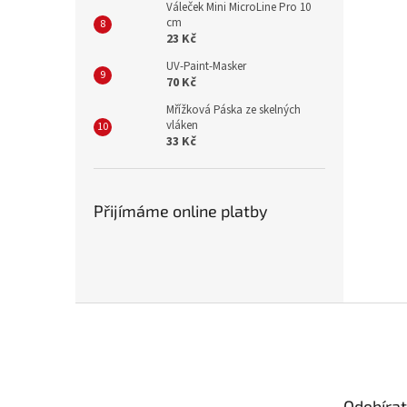
Váleček Mini MicroLine Pro 10
cm
23 Kč
UV-Paint-Masker
70 Kč
Mřížková Páska ze skelných
vláken
33 Kč
Přijímáme online platby
Z
á
p
a
t
Odebírat