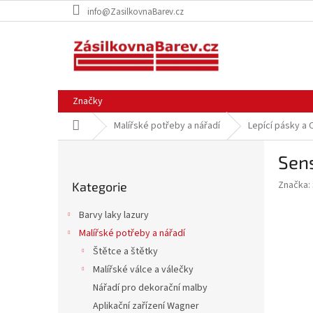
Přejít
info@ZasilkovnaBarev.cz
na
obsah
Značky
Domů
Malířské potřeby a nářadí
Lepící pásky a 
P
Sens
o
Přeskočit
s
Značka:
Kategorie
kategorie
t
r
Barvy laky lazury
a
Malířské potřeby a nářadí
n
Štětce a štětky
n
í
Malířské válce a válečky
p
Nářadí pro dekorační malby
a
Aplikační zařízení Wagner