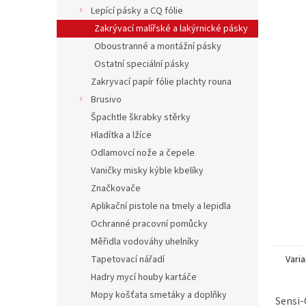
n
Lepící pásky a CQ fólie
e
Zakrývací malířské a lakýrnické pásky
l
Oboustranné a montážní pásky
Ostatní speciální pásky
Zakryvací papír fólie plachty rouna
Brusivo
Špachtle škrabky stěrky
Hladítka a lžíce
Odlamovcí nože a čepele
Vaničky misky kýble kbelíky
Značkovače
Aplikační pistole na tmely a lepidla
Ochranné pracovní pomůcky
Měřidla vodováhy uhelníky
Tapetovací nářadí
Varia
Hadry mycí houby kartáče
Mopy košťata smetáky a doplňky
Sensi-