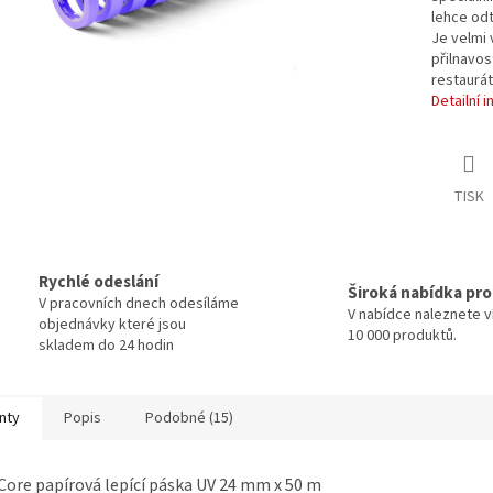
lehce odt
Je velmi 
přilnavos
restaurá
Detailní 
TISK
Rychlé odeslání
Široká nabídka pr
V pracovních dnech odesíláme
V nabídce naleznete v
objednávky které jsou
10 000 produktů.
skladem do 24 hodin
nty
Popis
Podobné (15)
Core papírová lepící páska UV 24 mm x 50 m