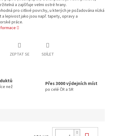
ržitelná a zajišťuje velmi ostré hrany.
vhodná pro citlivé povrchy, u kterých je požadována nízká
t a lepivost jako jsou např. tapety, opravy a
torské práce.
informace
ZEPTAT SE
SDÍLET
oduktů
Přes 3000 výdejních míst
íce než
po celé ČR a SR
Do košíku