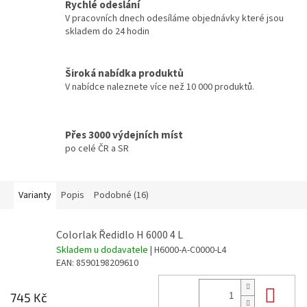
Rychlé odeslání
V pracovních dnech odesíláme objednávky které jsou
skladem do 24 hodin
Široká nabídka produktů
V nabídce naleznete více než 10 000 produktů.
Přes 3000 výdejních míst
po celé ČR a SR
Varianty
Popis
Podobné (16)
Colorlak Ředidlo H 6000 4 L
Skladem u dodavatele
| H6000-A-C0000-L4
EAN:
8590198209610
Do 
745 Kč