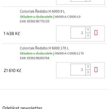
Colorlak Ředidlo H 6000 9 L
Skladem u dodavatele
| H6000-A-C0000-L9
EAN:
8590198775139
Do 
1 438 Kč
Colorlak Ředidlo H 6000 170 L
Skladem u dodavatele
| H6000-A-C0000-L170
EAN:
8590198056764
Do 
21 610 Kč
Z
á
p
a
Odebírat newsletter