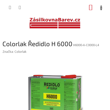
Přejít
NÁKUP
na
obsah
KOŠÍK
Colorlak Ředidlo H 6000
H6000-A-C0000-L4
Značka:
Colorlak