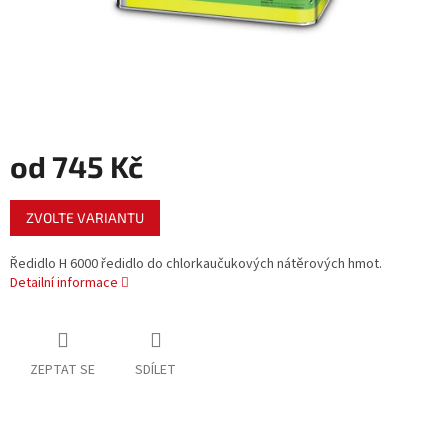
od
745 Kč
Měrná
ZVOLTE VARIANTU
cena:
Ředidlo H 6000 ředidlo do chlorkaučukových nátěrových hmot.
Detailní informace
ZEPTAT SE
SDÍLET