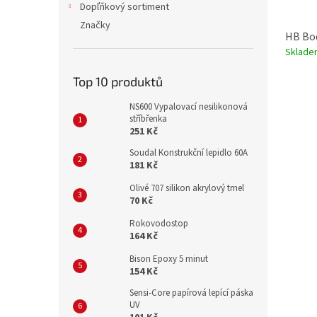
Dopľňkový sortiment
Značky
HB Bod
Sklade
Top 10 produktů
NS600 Vypalovací nesilikonová
stříbřenka
251 Kč
Soudal Konstrukční lepidlo 60A
181 Kč
Olivé 707 silikon akrylový tmel
70 Kč
Rokovodostop
164 Kč
Bison Epoxy 5 minut
154 Kč
Sensi-Core papírová lepící páska
UV