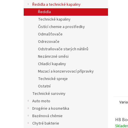
n
Ředidla a technické kapaliny
e
Ředidla
l
Technické kapaliny
Čistící chemie a prostředky
Odmašťovače
Odrezovače
Odstraňovače starých nátěrů
Nezámrzné směsi
Chladící kapaliny
Mazací a konzervovací přípravky
Technické spreje
Ostatní
Technické suroviny
Auto moto
Varia
Drogérie a kosmetika
Bazénová chémie
HB Bod
Chytré bakterie
Sklade