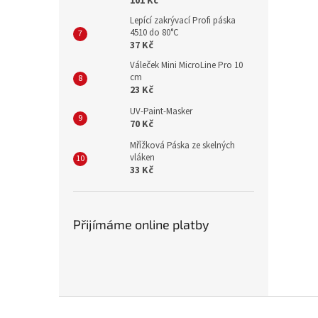
101 Kč
Lepící zakrývací Profi páska
4510 do 80°C
37 Kč
Váleček Mini MicroLine Pro 10
cm
23 Kč
UV-Paint-Masker
70 Kč
Mřížková Páska ze skelných
vláken
33 Kč
Přijímáme online platby
Z