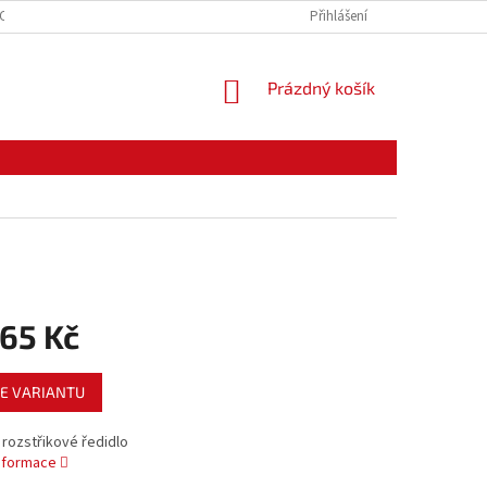
CE ZBOŽÍ
ODSTOUPENÍ OD KUPNÍ SMLOUVY
Přihlášení
PODMÍNKY OCHRANY O
NÁKUPNÍ
Prázdný košík
KOŠÍK
65 Kč
E VARIANTU
rozstřikové ředidlo
informace