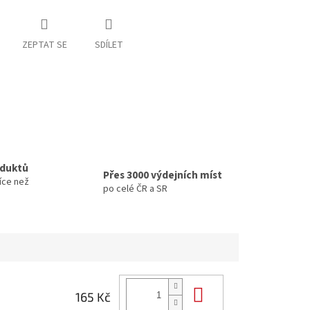
ZEPTAT SE
SDÍLET
oduktů
Přes 3000 výdejních míst
íce než
po celé ČR a SR
Do košíku
165 Kč