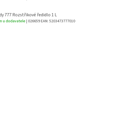
y 777 Rozstřikové ředidlo 1 L
m u dodavatele
| 026659
EAN:
5203473777010