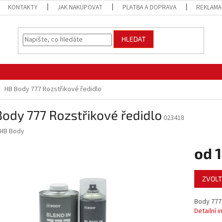
KONTAKTY
JAK NAKUPOVAT
PLATBA A DOPRAVA
REKLAMA
HLEDAT
HB Body 777 Rozstřikové ředidlo
ody 777 Rozstřikové ředidlo
023418
HB Body
od
1
Měrná
ZVOLT
cena:
Body 777 
Detailní 