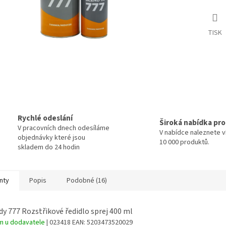
TISK
Rychlé odeslání
Široká nabídka pr
V pracovních dnech odesíláme
V nabídce naleznete v
objednávky které jsou
10 000 produktů.
skladem do 24 hodin
nty
Popis
Podobné (16)
y 777 Rozstřikové ředidlo sprej 400 ml
m u dodavatele
| 023418
EAN:
5203473520029