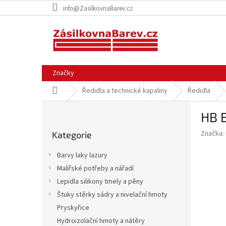
Přejít
info@ZasilkovnaBarev.cz
na
obsah
Značky
Domů
Ředidla a technické kapaliny
Ředidla
P
HB B
o
Přeskočit
s
Značka:
Kategorie
kategorie
t
r
Barvy laky lazury
a
Malířské potřeby a nářadí
n
Lepidla silikony tmely a pěny
n
í
Štuky stěrky sádry a nivelační hmoty
p
Pryskyřice
a
Hydroizolační hmoty a nátěry