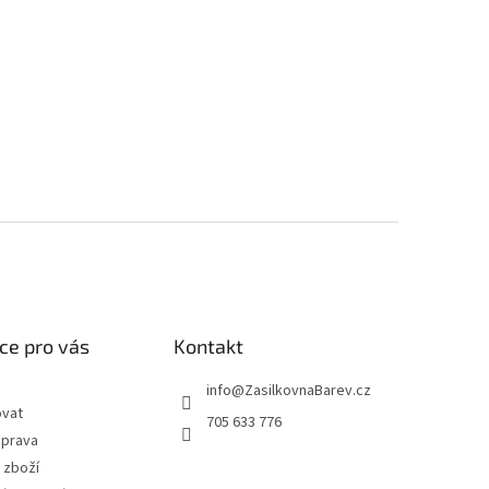
ce pro vás
Kontakt
info
@
ZasilkovnaBarev.cz
ovat
705 633 776
oprava
 zboží