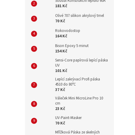
Soudal Konstrukční lepidlo 60A
181 Kč
Olivé 707 silikon akrylový tmel
70 Kč
Rokovodostop
164 Kč
Bison Epoxy 5 minut
154 Kč
Sensi-Core papírová lepící páska
UV
101 Kč
Lepící zakrývací Profi páska
4510 do 80°C
37 Kč
Váleček Mini MicroLine Pro 10
cm
23 Kč
UV-Paint-Masker
70 Kč
Mřížková Páska ze skelných