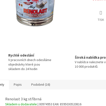
TISK
Rychlé odeslání
Široká nabídka pr
V pracovních dnech odesíláme
V nabídce naleznete v
objednávky které jsou
10 000 produktů.
skladem do 24 hodin
nty
Popis
Podobné (16)
Renolast 3 kg stříbrná
Skladem u dodavatele
| 00974953
EAN:
8595030520816