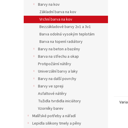
n
Barvy na kov
e
Základní barva na kov
l
Vrchní barva na kov
Bezzákladové barvy 2v1 a 3v1
Barva odolná vysokým teplotám
Barva na topení radiátory
Barvy na beton a bazény
Barva na střechu a okap
Protipožární nátěry
Univerzální barvy a laky
Barvy na další povrchy
Barvy ve spreji
Asfaltové nátěry
Tužidla tvrdidla iniciátory
Varia
Vzorníky barev
Malířské potřeby a nářadí
Lepidla silikony tmely a pěny