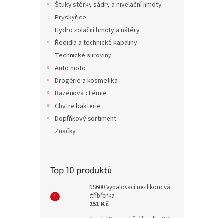
Štuky stěrky sádry a nivelační hmoty
Pryskyřice
Hydroizolační hmoty a nátěry
Ředidla a technické kapaliny
Technické suroviny
Auto moto
Drogérie a kosmetika
Bazénová chémie
Chytré bakterie
Dopľňkový sortiment
Značky
Top 10 produktů
NS600 Vypalovací nesilikonová
stříbřenka
251 Kč