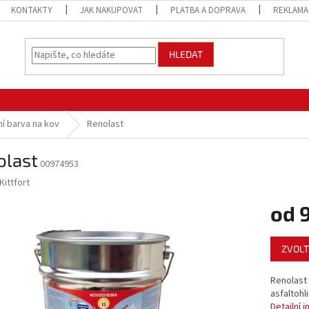
KONTAKTY
JAK NAKUPOVAT
PLATBA A DOPRAVA
REKLAMA
HLEDAT
ní barva na kov
Renolast
olast
00974953
Kittfort
od
Měrná
ZVOLT
cena:
Renolast
asfaltohl
Detailní 