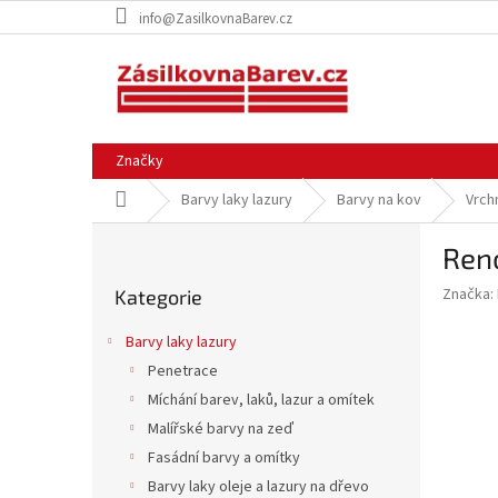
Přejít
info@ZasilkovnaBarev.cz
na
obsah
Značky
Domů
Barvy laky lazury
Barvy na kov
Vrch
P
Ren
o
Přeskočit
s
Značka:
Kategorie
kategorie
t
r
Barvy laky lazury
a
Penetrace
n
Míchání barev, laků, lazur a omítek
n
í
Malířské barvy na zeď
p
Fasádní barvy a omítky
a
Barvy laky oleje a lazury na dřevo