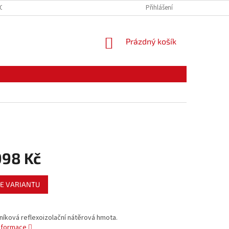
CE ZBOŽÍ
ODSTOUPENÍ OD KUPNÍ SMLOUVY
Přihlášení
PODMÍNKY OCHRANY O
NÁKUPNÍ
Prázdný košík
KOŠÍK
998 Kč
E VARIANTU
iníková reflexoizolační nátěrová hmota.
informace