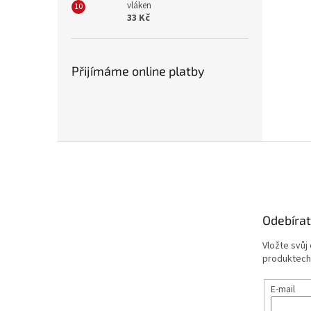
vláken
33 Kč
Přijímáme online platby
Z
á
p
a
t
Odebírat
í
Vložte svůj
produktech
E-mail