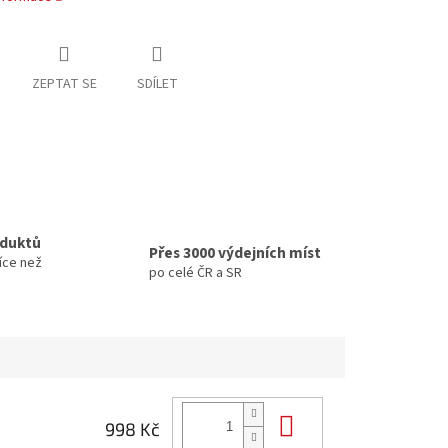
ZEPTAT SE
SDÍLET
oduktů
Přes 3000 výdejních míst
íce než
po celé ČR a SR
Do košíku
998 Kč