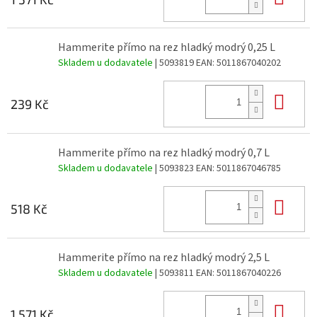
Hammerite přímo na rez hladký modrý 0,25 L
Skladem u dodavatele
| 5093819
EAN:
5011867040202
Do 
239 Kč
Hammerite přímo na rez hladký modrý 0,7 L
Skladem u dodavatele
| 5093823
EAN:
5011867046785
Do 
518 Kč
Hammerite přímo na rez hladký modrý 2,5 L
Skladem u dodavatele
| 5093811
EAN:
5011867040226
Do 
1 571 Kč