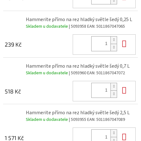
Hammerite přímo na rez hladký světle šedý 0,25 L
Skladem u dodavatele
| 5093958
EAN:
5011867047065
Do 
239 Kč
Hammerite přímo na rez hladký světle šedý 0,7 L
Skladem u dodavatele
| 5093960
EAN:
5011867047072
Do 
518 Kč
Hammerite přímo na rez hladký světle šedý 2,5 L
Skladem u dodavatele
| 5093955
EAN:
5011867047089
Do 
1 571 Kč