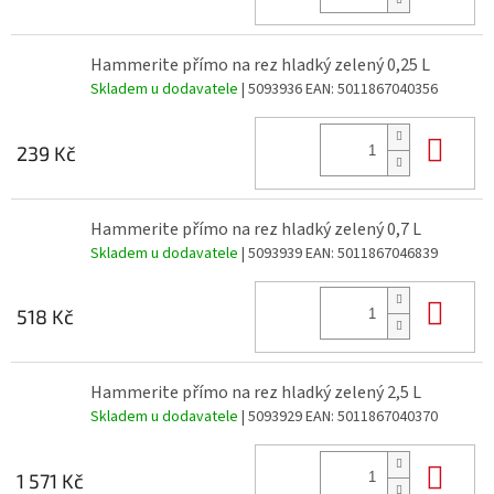
Hammerite přímo na rez hladký zelený 0,25 L
Skladem u dodavatele
| 5093936
EAN:
5011867040356
Do 
239 Kč
Hammerite přímo na rez hladký zelený 0,7 L
Skladem u dodavatele
| 5093939
EAN:
5011867046839
Do 
518 Kč
Hammerite přímo na rez hladký zelený 2,5 L
Skladem u dodavatele
| 5093929
EAN:
5011867040370
Do 
1 571 Kč