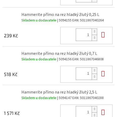
Hammerite přímo na rez hladký žlutý 0,25 L
Skladem u dodavatele
| 5094155
EAN:
5011867040264
Do 
239 Kč
Hammerite přímo na rez hladký žlutý 0,7 L
Skladem u dodavatele
| 5094156
EAN:
5011867046808
Do 
518 Kč
Hammerite přímo na rez hladký žlutý 2,5 L
Skladem u dodavatele
| 5094147
EAN:
5011867040288
Do 
1 571 Kč