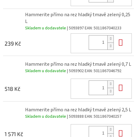
Hammerite přímo na rez hladký tmavě zelený 0,25
L
Skladem u dodavatele
| 5093897
EAN:
5011867040233
Do 
239 Kč
Hammerite přímo na rez hladký tmavě zelený 0,7 L
Skladem u dodavatele
| 5093902
EAN:
5011867046792
Do 
518 Kč
Hammerite přímo na rez hladký tmavě zelený 2,5 L
Skladem u dodavatele
| 5093888
EAN:
5011867040257
Do 
1 571 Kč