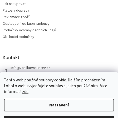
Jak nakupovat
Platba a doprava
Reklamace zboží
Odstoupení od kupní smlouvy
Podmínky ochrany osobních údajů
Obchodní podmínky
Kontakt
info
@
ZasilkovnaBarev.cz
705 633 776
Tento web používá soubory cookie. Dalším procházením
tohoto webu vyjadřujete souhlas s jejich používáním.. Více
informací
zde
.
Nastavení
Vytvořil Shoptet