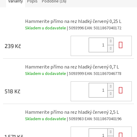
Varianty
Popis
Podobné (16)
Hammerite přímo na rez hladký červený 0,25 L
Skladem u dodavatele
| 5093996
EAN:
5011867040172
Do 
239 Kč
Hammerite přímo na rez hladký červený 0,7 L
Skladem u dodavatele
| 5093999
EAN:
5011867046778
Do 
518 Kč
Hammerite přímo na rez hladký červený 2,5 L
Skladem u dodavatele
| 5093983
EAN:
5011867040196
Do 
1 571 Kč