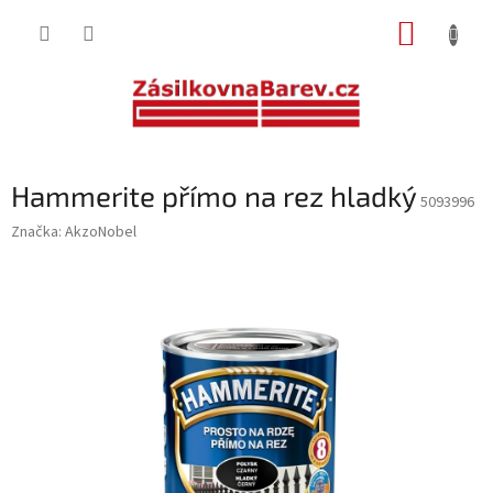
Přejít
NÁKUP
na
obsah
KOŠÍK
Hammerite přímo na rez hladký
5093996
Značka:
AkzoNobel