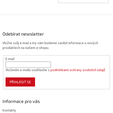
Z
á
p
a
Odebírat newsletter
t
Vložte svůj e-mail a my vám budeme zasílat informace o nových
í
produktech na našem e-shopu.
E-mail
Vložením e-mailu souhlasíte s
podmínkami ochrany osobních údajů
PŘIHLÁSIT SE
Informace pro vás
Kontakty