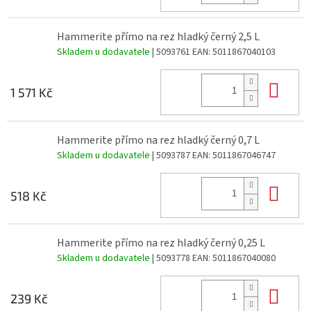
Hammerite přímo na rez hladký černý 2,5 L
Skladem u dodavatele
| 5093761
EAN:
5011867040103
Do 
1 571 Kč
Hammerite přímo na rez hladký černý 0,7 L
Skladem u dodavatele
| 5093787
EAN:
5011867046747
Do 
518 Kč
Hammerite přímo na rez hladký černý 0,25 L
Skladem u dodavatele
| 5093778
EAN:
5011867040080
Do 
239 Kč