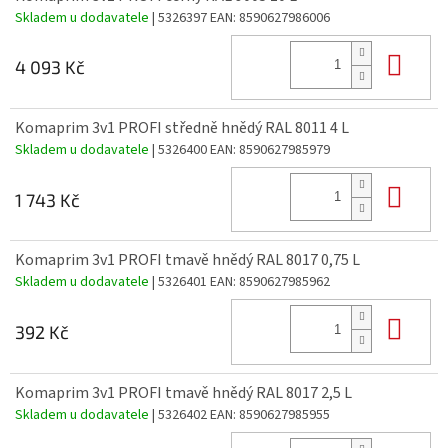
Skladem u dodavatele
| 5326397
EAN:
8590627986006
Do 
4 093 Kč
Komaprim 3v1 PROFI středně hnědý RAL 8011 4 L
Skladem u dodavatele
| 5326400
EAN:
8590627985979
Do 
1 743 Kč
Komaprim 3v1 PROFI tmavě hnědý RAL 8017 0,75 L
Skladem u dodavatele
| 5326401
EAN:
8590627985962
Do 
392 Kč
Komaprim 3v1 PROFI tmavě hnědý RAL 8017 2,5 L
Skladem u dodavatele
| 5326402
EAN:
8590627985955