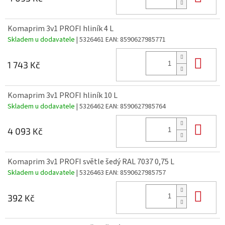
Komaprim 3v1 PROFI hliník 4 L
Skladem u dodavatele
| 5326461
EAN:
8590627985771
Do 
1 743 Kč
Komaprim 3v1 PROFI hliník 10 L
Skladem u dodavatele
| 5326462
EAN:
8590627985764
Do 
4 093 Kč
Komaprim 3v1 PROFI světle šedý RAL 7037 0,75 L
Skladem u dodavatele
| 5326463
EAN:
8590627985757
Do 
392 Kč