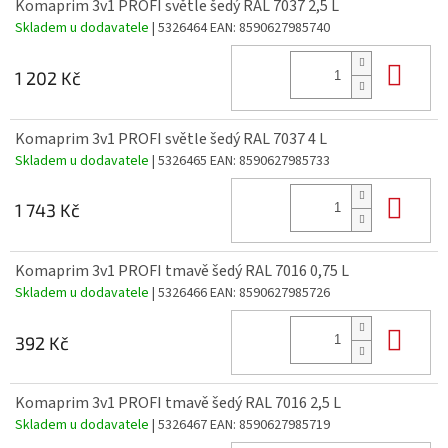
Komaprim 3v1 PROFI světle šedý RAL 7037 2,5 L
Skladem u dodavatele
| 5326464
EAN:
8590627985740
Do 
1 202 Kč
Komaprim 3v1 PROFI světle šedý RAL 7037 4 L
Skladem u dodavatele
| 5326465
EAN:
8590627985733
Do 
1 743 Kč
Komaprim 3v1 PROFI tmavě šedý RAL 7016 0,75 L
Skladem u dodavatele
| 5326466
EAN:
8590627985726
Do 
392 Kč
Komaprim 3v1 PROFI tmavě šedý RAL 7016 2,5 L
Skladem u dodavatele
| 5326467
EAN:
8590627985719