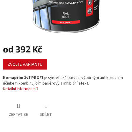
od
392 Kč
Měrná
ZVOLTE VARIANTU
cena:
Komaprim 3v1 PROFI
je syntetická barva s výborným antikorozním
účinkem kombinujícím bariérový a inhibiční efekt.
Detailní informace
ZEPTAT SE
SDÍLET