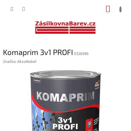
Přejít
NÁKUP
na
obsah
KOŠÍK
Komaprim 3v1 PROFI
5326386
Značka:
AkzoNobel