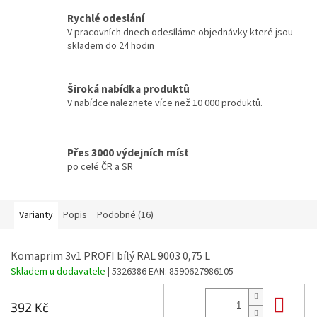
Rychlé odeslání
V pracovních dnech odesíláme objednávky které jsou
skladem do 24 hodin
Široká nabídka produktů
V nabídce naleznete více než 10 000 produktů.
Přes 3000 výdejních míst
po celé ČR a SR
Varianty
Popis
Podobné (16)
Komaprim 3v1 PROFI bílý RAL 9003 0,75 L
Skladem u dodavatele
| 5326386
EAN:
8590627986105
Do 
392 Kč