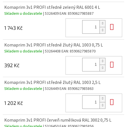
Komaprim 3v1 PROFI středně zelený RAL 6001 4 L
Skladem u dodavatele
| 5326409
EAN:
8590627985887
Do 
1 743 Kč
Komaprim 3v1 PROFI středně žlutý RAL 1003 0,75 L
Skladem u dodavatele
| 53264408
EAN:
8590627985870
Do 
392 Kč
Komaprim 3v1 PROFI středně žlutý RAL 1003 2,5 L
Skladem u dodavatele
| 5326449
EAN:
8590627985863
Do 
1 202 Kč
Komaprim 3v1 PROFI červeň rumělková RAL 3002 0,75 L
Skladem u dodavatele
| 5326450
EAN:
8590627985856