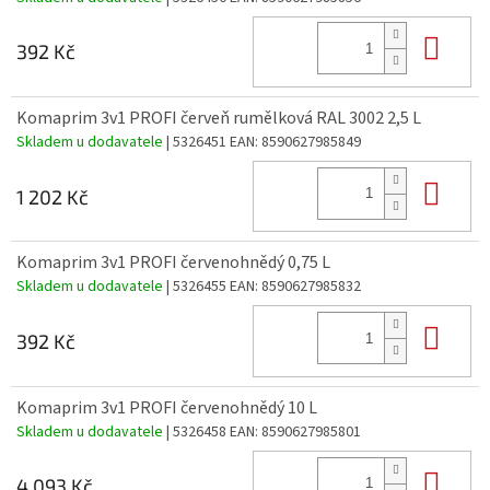
Do 
392 Kč
Komaprim 3v1 PROFI červeň rumělková RAL 3002 2,5 L
Skladem u dodavatele
| 5326451
EAN:
8590627985849
Do 
1 202 Kč
Komaprim 3v1 PROFI červenohnědý 0,75 L
Skladem u dodavatele
| 5326455
EAN:
8590627985832
Do 
392 Kč
Komaprim 3v1 PROFI červenohnědý 10 L
Skladem u dodavatele
| 5326458
EAN:
8590627985801
Do 
4 093 Kč