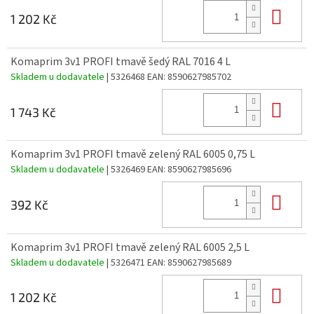
Do 
1 202 Kč
Komaprim 3v1 PROFI tmavě šedý RAL 7016 4 L
Skladem u dodavatele
| 5326468
EAN:
8590627985702
Do 
1 743 Kč
Komaprim 3v1 PROFI tmavě zelený RAL 6005 0,75 L
Skladem u dodavatele
| 5326469
EAN:
8590627985696
Do 
392 Kč
Komaprim 3v1 PROFI tmavě zelený RAL 6005 2,5 L
Skladem u dodavatele
| 5326471
EAN:
8590627985689
Do 
1 202 Kč