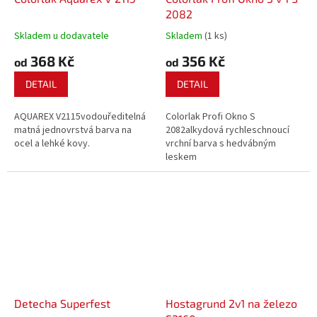
2082
Skladem u dodavatele
Skladem
(1 ks)
368 Kč
356 Kč
od
od
DETAIL
DETAIL
AQUAREX V2115vodouředitelná
Colorlak Profi Okno S
matná jednovrstvá barva na
2082alkydová rychleschnoucí
ocel a lehké kovy.
vrchní barva s hedvábným
leskem
Detecha Superfest
Hostagrund 2v1 na železo