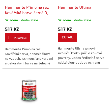
o
d
Hammerite Přímo na rez
Hammerite Ultima
u
Kovářská barva černá 0,75
k
L
Skladem u dodavatele
Skladem u dodavatele
t
517 Kč
517 Kč
ů
DETAIL
Do košíku
Hammerite Ultima je nový
Hammerite Přímo na rez
evoluční krok v péči o kovové
Kovářská barva jednosložková
povrchy. Vodou ředitelná barva
na vzduchu schnoucí antikorozní
nabízí dlouhodobou ochranu
a dekorativní barva na železné
kovovým povrchům všech
kovy (ocel, železo, litina) pro
druhů, může být použita přímo
použití v exteriéru i interiéru.
na rez, bojuje s přírodními silami
Nátěr je speciálně vyvinutý
až 12 let. Nezapáchá a je tedy
přímo na zkorodovaný kov,
ideální i pro...
zajišťuje...