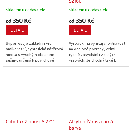
S2160
Skladem u dodavatele
Skladem u dodavatele
350 Kč
350 Kč
od
od
DETAIL
DETAIL
Superfest je základní i vrchní,
Výrobek má vynikající přilnavost
antikorozní, syntetická nátěrová
na ocelové povrchy, velmi
hmota s vysokým obsahem
rychlé zasychání i v silných
sušiny, určená k povrchové
vrstvách. Je vhodný také k
úpravě kovových materiálů a k
nátěrům lehkých kovů, např.
jejich účinné ochraně proti
pozinkovaných plechů.
korozi.
Colorlak Zinorex S 2211
Alkyton Žáruvzdorná
barva