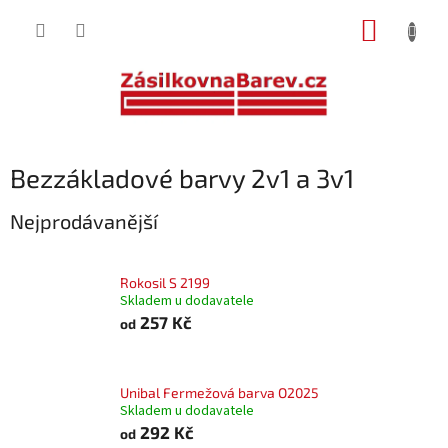
Přejít
NÁKUP
na
obsah
KOŠÍK
Bezzákladové barvy 2v1 a 3v1
Nejprodávanější
Rokosil S 2199
Skladem u dodavatele
257 Kč
od
Unibal Fermežová barva O2025
Skladem u dodavatele
292 Kč
od