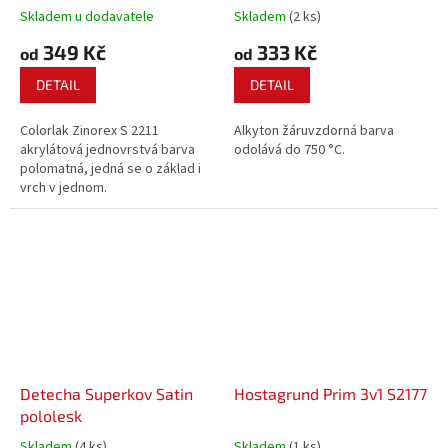
Skladem u dodavatele
Skladem
(2 ks)
349 Kč
333 Kč
od
od
DETAIL
DETAIL
Colorlak Zinorex S 2211
Alkyton žáruvzdorná barva
akrylátová jednovrstvá barva
odolává do 750 °C.
polomatná, jedná se o základ i
vrch v jednom.
Detecha Superkov Satin
Hostagrund Prim 3v1 S2177
pololesk
Skladem
(4 ks)
Skladem
(1 ks)