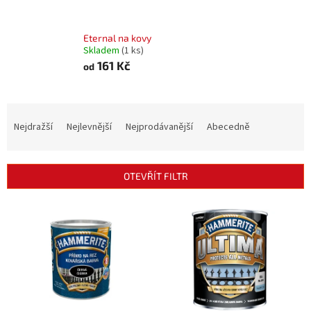
Eternal na kovy
Skladem
(1 ks)
161 Kč
od
Ř
a
Nejdražší
Nejlevnější
Nejprodávanější
Abecedně
z
e
n
OTEVŘÍT FILTR
í
p
V
r
ý
o
p
d
i
u
s
k
p
t
r
ů