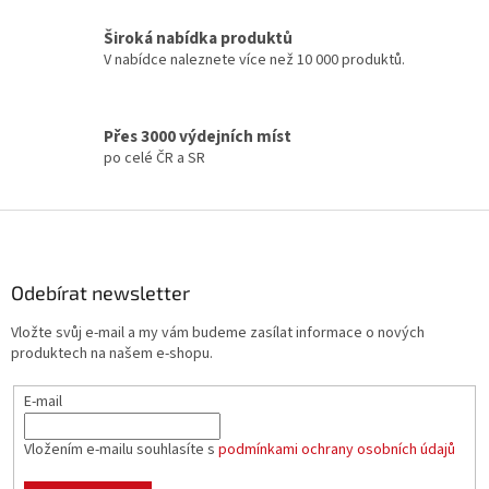
r
v
Široká nabídka produktů
k
V nabídce naleznete více než 10 000 produktů.
y
v
ý
p
Přes 3000 výdejních míst
i
po celé ČR a SR
s
u
Z
á
p
a
Odebírat newsletter
t
Vložte svůj e-mail a my vám budeme zasílat informace o nových
í
produktech na našem e-shopu.
E-mail
Vložením e-mailu souhlasíte s
podmínkami ochrany osobních údajů