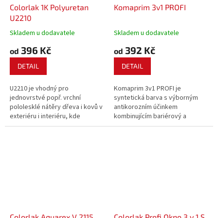
Colorlak 1K Polyuretan
Komaprim 3v1 PROFI
U2210
Skladem u dodavatele
Skladem u dodavatele
396 Kč
392 Kč
od
od
DETAIL
DETAIL
U2210 je vhodný pro
Komaprim 3v1 PROFI je
jednovrstvé popř. vrchní
syntetická barva s výborným
pololesklé nátěry dřeva i kovů v
antikorozním účinkem
exteriéru i interiéru, kde
kombinujícím bariérový a
poskytuje vysokou odolnost
inhibiční efekt.
proti vlivům povětrnosti a UV
záření. Tim je předurčen pro
náročnější venkovní nátěry
(kovové konstrukce, zahradní...
Colorlak Aquarex V 2115
Colorlak Profi Okno 3 v 1 S