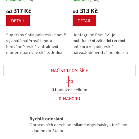
317 Kč
313 Kč
od
od
DETAIL
DETAIL
Superkov Satin pololesk je nově
Hostagrund Prim 3v1 je
vyvinutá nátěrová hmota
multifunkční základní i vrchní
hedvábně lesklá v atraktivní
antikorozní pololesklá
moderní barevné škále. Jedná
barva.Jednovrstvá pololesklá
se o základní i vrchní nátěr v
barva spojující vlastnosti
jednom, který poskytuje kromě
základního antikorozního
atraktivního vzhledu také
nátěru, mezivrstvy a současně
NAČÍST 12 DALŠÍCH
dokonalou antikorozní ochranu.
vrchní barvy.
S
1
3
t
O
r
31
položek celkem
v
á
l
NAHORU
n
á
k
d
o
v
a
Rychlé odeslání
á
c
V pracovních dnech odesíláme objednávky které jsou
n
í
skladem do 24 hodin
í
p