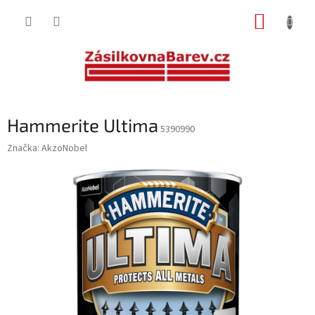
Přejít
NÁKUP
na
obsah
KOŠÍK
Hammerite Ultima
5390990
Značka:
AkzoNobel