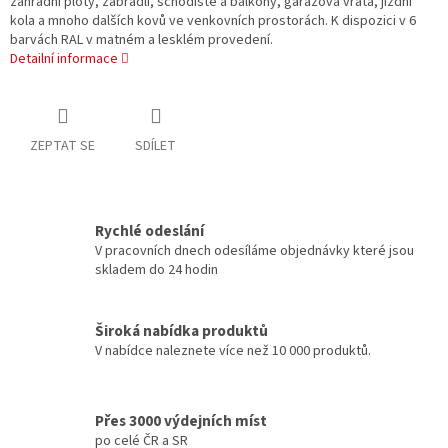
zahradní ploty, zábradlí, schodiště a balkony, garážová vrata, jízdní
kola a mnoho dalších kovů ve venkovních prostorách. K dispozici v 6
barvách RAL v matném a lesklém provedení.
Detailní informace
ZEPTAT SE
SDÍLET
Rychlé odeslání
V pracovních dnech odesíláme objednávky které jsou
skladem do 24 hodin
Široká nabídka produktů
V nabídce naleznete více než 10 000 produktů.
Přes 3000 výdejních míst
po celé ČR a SR