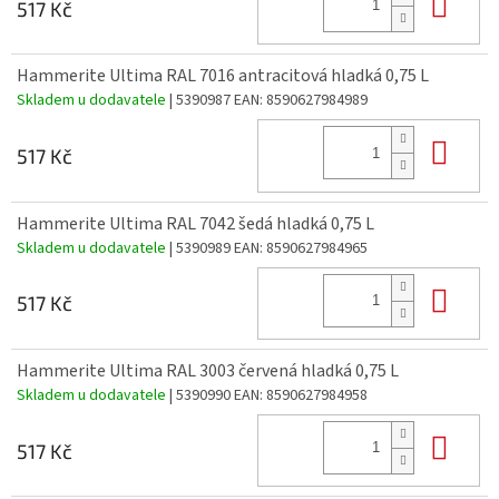
Do 
517 Kč
Hammerite Ultima RAL 7016 antracitová hladká 0,75 L
Skladem u dodavatele
| 5390987
EAN:
8590627984989
Do 
517 Kč
Hammerite Ultima RAL 7042 šedá hladká 0,75 L
Skladem u dodavatele
| 5390989
EAN:
8590627984965
Do 
517 Kč
Hammerite Ultima RAL 3003 červená hladká 0,75 L
Skladem u dodavatele
| 5390990
EAN:
8590627984958
Do 
517 Kč