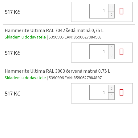
Do 
517 Kč
Hammerite Ultima RAL 7042 šedá matná 0,75 L
Skladem u dodavatele
| 5390995
EAN:
8590627984903
Do 
517 Kč
Hammerite Ultima RAL 3003 červená matná 0,75 L
Skladem u dodavatele
| 5390996
EAN:
8590627984897
Do 
517 Kč
Z
á
p