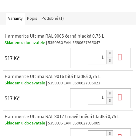
Varianty
Popis
Podobné (1)
Hammerite Ultima RAL 9005 černá hladká 0,75 L
Skladem u dodavatele
| 5390980
EAN:
8590627985047
Do 
517 Kč
Hammerite Ultima RAL 9016 bílá hladká 0,75 L
Skladem u dodavatele
| 5390983
EAN:
8590627985023
Do 
517 Kč
Hammerite Ultima RAL 8017 tmavě hnědá hladká 0,75 L
Skladem u dodavatele
| 5390985
EAN:
8590627985009