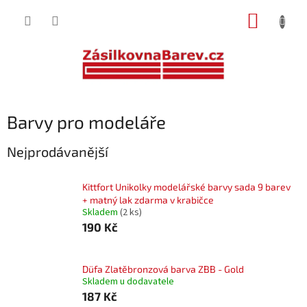
Přejít
NÁKUP
na
obsah
KOŠÍK
Barvy pro modeláře
Nejprodávanější
Kittfort Unikolky modelářské barvy sada 9 barev
+ matný lak zdarma v krabičce
Skladem
(2 ks)
190 Kč
Düfa Zlatěbronzová barva ZBB - Gold
Skladem u dodavatele
187 Kč