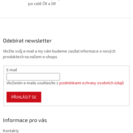
v
po celé ČR a SR
ý
p
i
Z
s
á
u
p
a
Odebírat newsletter
t
Vložte svůj e-mail a my vám budeme zasílat informace o nových
í
produktech na našem e-shopu.
E-mail
Vložením e-mailu souhlasíte s
podmínkami ochrany osobních údajů
PŘIHLÁSIT SE
Informace pro vás
Kontakty