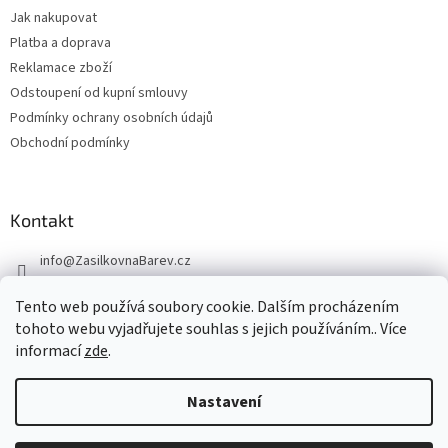
Jak nakupovat
Platba a doprava
Reklamace zboží
Odstoupení od kupní smlouvy
Podmínky ochrany osobních údajů
Obchodní podmínky
Kontakt
info
@
ZasilkovnaBarev.cz
705 633 776
Tento web používá soubory cookie. Dalším procházením
tohoto webu vyjadřujete souhlas s jejich používáním.. Více
informací
zde
.
Nastavení
Vytvořil Shoptet