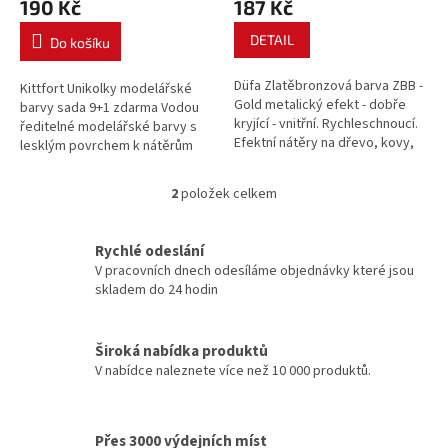
190 Kč
187 Kč
ů
DETAIL
Do košíku
Düfa Zlatěbronzová barva ZBB -
Kittfort Unikolky modelářské
Gold metalický efekt - dobře
barvy sada 9+1 zdarma Vodou
kryjící - vnitřní. Rychleschnoucí.
ředitelné modelářské barvy s
Efektní nátěry na dřevo, kovy,
lesklým povrchem k nátěrům
tvrzené PVC, keramiku, sklo.
všech typů modelů aut, letadel,
Brilantní lesk. Není určena pro
lodí a dále všech drobných
2
položek celkem
mechanicky zatěžované
O
předmětů ze dřeva, plastu,
povrchy.
v
kovů, skla, keramiky, betonu a
l
pod..
Rychlé odeslání
á
V pracovních dnech odesíláme objednávky které jsou
d
skladem do 24 hodin
a
c
í
Široká nabídka produktů
p
V nabídce naleznete více než 10 000 produktů.
r
v
k
y
Přes 3000 výdejních míst