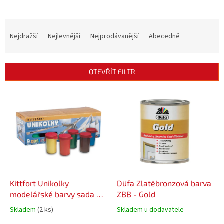
Ř
a
Nejdražší
Nejlevnější
Nejprodávanější
Abecedně
z
e
n
OTEVŘÍT FILTR
í
p
V
r
ý
o
p
d
i
u
s
k
p
t
r
ů
o
d
Kittfort Unikolky
Düfa Zlatěbronzová barva
u
modelářské barvy sada 9
ZBB - Gold
k
barev + matný lak zdarma
Skladem
(2 ks)
Skladem u dodavatele
t
v krabičce