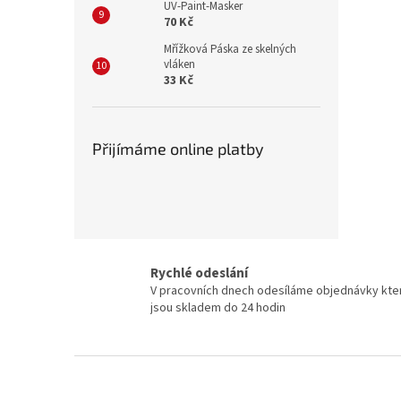
UV-Paint-Masker
70 Kč
Mřížková Páska ze skelných
vláken
33 Kč
Přijímáme online platby
Rychlé odeslání
V pracovních dnech odesíláme objednávky kte
jsou skladem do 24 hodin
Z
á