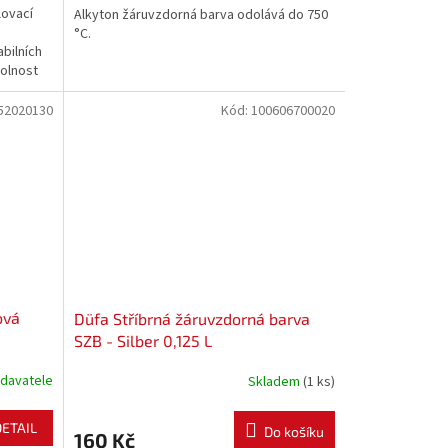
lovací
Alkyton žáruvzdorná barva odolává do 750
°C.
bilních
dolnost
52020130
Kód:
100606700020
ová
Düfa Stříbrná žáruvzdorná barva
SZB - Silber 0,125 L
davatele
Skladem
(1 ks)
DETAIL
Do košíku
160 Kč