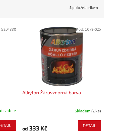
8
položek celkem
:
5204330
Kód:
1078-025
Alkyton Žáruvzdorná barva
davatele
Skladem
(2 ks)
DETAIL
DETAIL
333 Kč
od