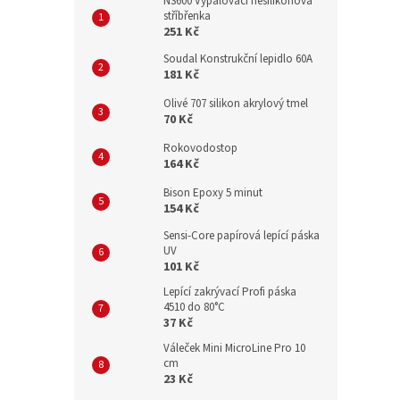
NS600 Vypalovací nesilikonová
stříbřenka
251 Kč
Soudal Konstrukční lepidlo 60A
181 Kč
Olivé 707 silikon akrylový tmel
70 Kč
Rokovodostop
164 Kč
Bison Epoxy 5 minut
154 Kč
Sensi-Core papírová lepící páska
UV
101 Kč
Lepící zakrývací Profi páska
4510 do 80°C
37 Kč
Váleček Mini MicroLine Pro 10
cm
23 Kč