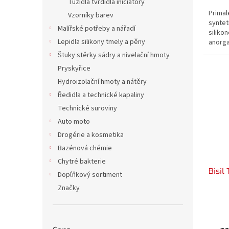
Tužidla tvrdidla iniciátory
Primal
Vzorníky barev
syntet
Malířské potřeby a nářadí
siliko
Lepidla silikony tmely a pěny
anorga
dokáže
Štuky stěrky sádry a nivelační hmoty
až 700
Pryskyřice
(běžná.
Hydroizolační hmoty a nátěry
Ředidla a technické kapaliny
Technické suroviny
Auto moto
Drogérie a kosmetika
Bazénová chémie
Chytré bakterie
Bisil
Dopľňkový sortiment
Značky