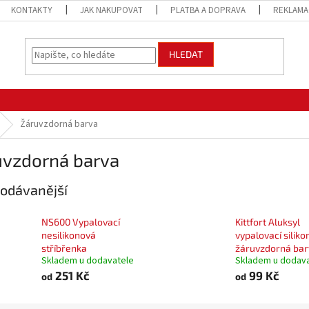
KONTAKTY
JAK NAKUPOVAT
PLATBA A DOPRAVA
REKLAMA
HLEDAT
Žáruvzdorná barva
uvzdorná barva
odávanější
NS600 Vypalovací
Kittfort Aluksyl
nesilikonová
vypalovací silik
stříbřenka
žáruvzdorná bar
Skladem u dodavatele
Skladem u dodav
251 Kč
99 Kč
od
od