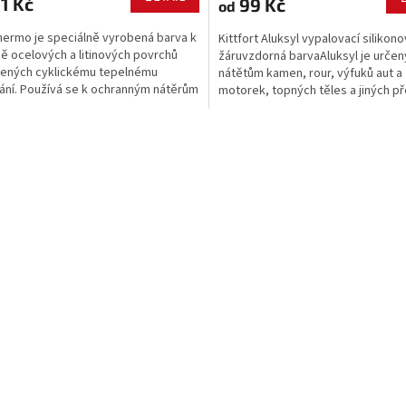
1 Kč
99 Kč
od
Thermo je speciálně vyrobená barva k
Kittfort Aluksyl vypalovací silikon
ě ocelových a litinových povrchů
žáruvzdorná barvaAluksyl je určen
vených cyklickému tepelnému
nátětům kamen, rour, výfuků aut a
ní. Používá se k ochranným nátěrům
motorek, topných těles a jiných 
kouřovodů, parního potrubí, motorů,
s maximální povrchovou teplotou d
ků tepla, slunečních konektorů...
O
v
l
á
d
a
c
í
p
r
v
k
y
v
ý
p