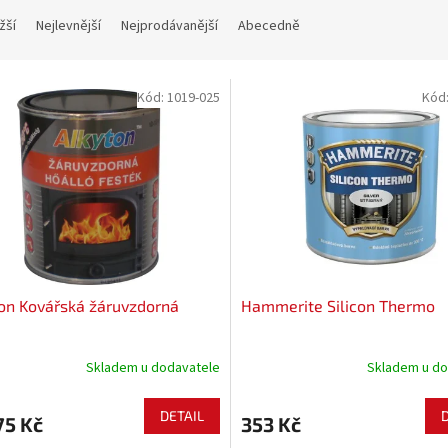
žší
Nejlevnější
Nejprodávanější
Abecedně
Kód:
1019-025
Kód
on Kovářská žáruvzdorná
Hammerite Silicon Thermo
a
Skladem u dodavatele
Skladem u do
DETAIL
75 Kč
353 Kč