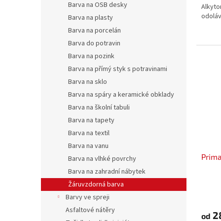
Barva na OSB desky
Alkyto
odoláv
Barva na plasty
Barva na porcelán
Barva do potravin
Barva na pozink
Barva na přímý styk s potravinami
Barva na sklo
Barva na spáry a keramické obklady
Barva na školní tabuli
Barva na tapety
Barva na textil
Barva na vanu
Prima
Barva na vlhké povrchy
Barva na zahradní nábytek
Žáruvzdorná barva
Barvy ve spreji
Asfaltové nátěry
2
od