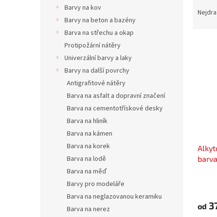
Ř
n
Barvy na kov
a
e
Nejdra
Barvy na beton a bazény
z
l
e
Barva na střechu a okap
V
n
Protipožární nátěry
ý
í
Univerzální barvy a laky
p
p
Barvy na další povrchy
i
r
Antigrafitové nátěry
s
o
p
Barva na asfalt a dopravní značení
d
r
u
Barva na cementotřískové desky
o
k
Barva na hliník
d
t
Barva na kámen
u
ů
Barva na korek
Alkyt
k
barv
Barva na lodě
t
ů
Barva na měď
Barvy pro modeláře
Barva na neglazovanou keramiku
3
od
Barva na nerez