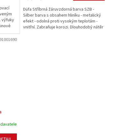
ovací
Düfa Stříbrná žáruvzdorná barva SZB -
aveným
Silber barva s obsahem hliníku - metalický
. výfuky
efekt - odolná proti vysokým teplotám -
linové
vnitřní. Zabraňuje korozi. Dlouhodobý nátěr
na kamna, vytápěcí zařízení, teplovody,
výfuky, součásti motoru.
91001690
a
odavatele
DETAIL