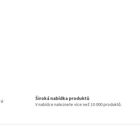
Široká nabídka produktů
ré
V nabídce naleznete více než 10 000 produktů.