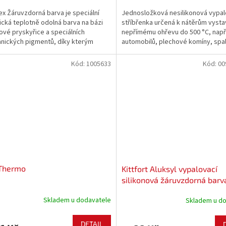
ex Žáruvzdorná barva je speciální
Jednosložková nesilikonová vypal
ická teplotně odolná barva na bázi
stříbřenka určená k nátěrům vyst
nové pryskyřice a speciálních
nepřímému ohřevu do 500 °C, např
nických pigmentů, díky kterým
automobilů, plechové komíny, spa
 snášet nárazové teplotní zatížení
cesty apod.
°C, dlouhodobě pak vydrží až 350°C
Kód:
1005633
Kód:
00
..
 Thermo
Kittfort Aluksyl vypalovací
silikonová žáruvzdorná barv
Skladem u dodavatele
Skladem u d
DETAIL