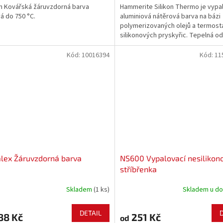
n Kovářská žáruvzdorná barva
Hammerite Silikon Thermo je vypa
á do 750 °C.
aluminiová nátěrová barva na bázi
polymerizovaných olejů a termosta
silikonových pryskyřic. Tepelná o
do 300 °C.
Kód:
10016394
Kód:
11
lex Žáruvzdorná barva
NS600 Vypalovací nesilikon
stříbřenka
Skladem
(1 ks)
Skladem u do
DETAIL
88 Kč
251 Kč
od