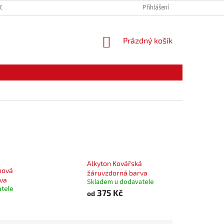
CE ZBOŽÍ
ODSTOUPENÍ OD KUPNÍ SMLOUVY
Přihlášení
PODMÍNKY OCHRANY O
NÁKUPNÍ
Prázdný košík
KOŠÍK
Alkyton Kovářská
onová
žáruvzdorná barva
va
Skladem u dodavatele
atele
375 Kč
od