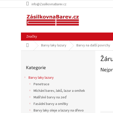
Přejít
info@ZasilkovnaBarev.cz
na
obsah
Značky
Domů
Barvy laky lazury
Barvy na další povrchy
P
Žár
o
Přeskočit
s
Kategorie
kategorie
Nejpr
t
r
Barvy laky lazury
a
Penetrace
n
Míchání barev, laků, lazur a omítek
n
í
Malířské barvy na zeď
p
Fasádní barvy a omítky
a
Barvy laky oleje a lazury na dřevo