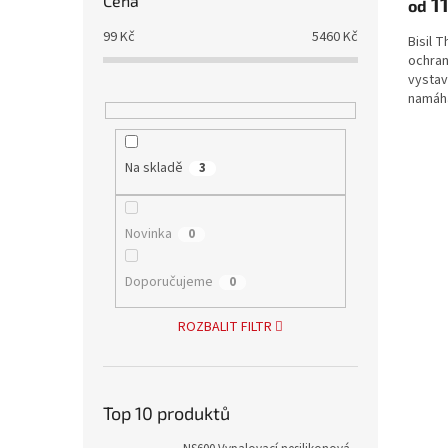
Cena
11
od
99
Kč
5460
Kč
Bisil 
ochran
vysta
namáhá
krbů, 
výmění
Na skladě
3
Novinka
0
Doporučujeme
0
ROZBALIT FILTR
Top 10 produktů