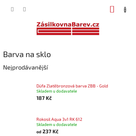
Přejít
NÁKUP
na
obsah
KOŠÍK
Barva na sklo
Nejprodávanější
Düfa Zlatěbronzová barva ZBB - Gold
Skladem u dodavatele
187 Kč
Rokosil Aqua 3v1 RK 612
Skladem u dodavatele
237 Kč
od