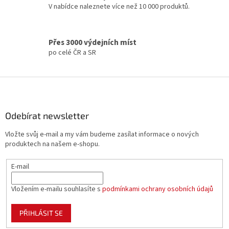
V nabídce naleznete více než 10 000 produktů.
r
v
k
y
Přes 3000 výdejních míst
v
po celé ČR a SR
ý
p
i
Z
s
á
u
p
a
Odebírat newsletter
t
Vložte svůj e-mail a my vám budeme zasílat informace o nových
í
produktech na našem e-shopu.
E-mail
Vložením e-mailu souhlasíte s
podmínkami ochrany osobních údajů
PŘIHLÁSIT SE