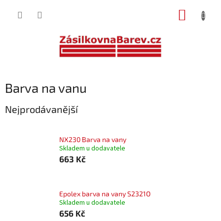
Přejít
NÁKUP
na
obsah
KOŠÍK
Barva na vanu
Nejprodávanější
NX230 Barva na vany
Skladem u dodavatele
663 Kč
Epolex barva na vany S2321O
Skladem u dodavatele
656 Kč