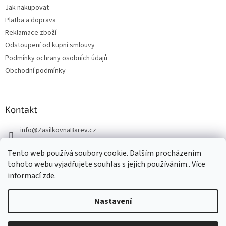
Jak nakupovat
Platba a doprava
Reklamace zboží
Odstoupení od kupní smlouvy
Podmínky ochrany osobních údajů
Obchodní podmínky
Kontakt
info
@
ZasilkovnaBarev.cz
705 633 776
Tento web používá soubory cookie. Dalším procházením
tohoto webu vyjadřujete souhlas s jejich používáním.. Více
informací
zde
.
Nastavení
Vytvořil Shoptet