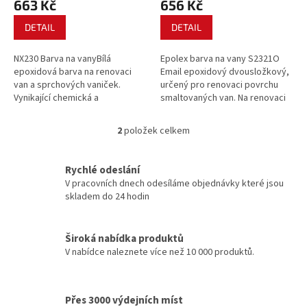
663 Kč
656 Kč
ů
DETAIL
DETAIL
NX230 Barva na vanyBílá
Epolex barva na vany S2321O
epoxidová barva na renovaci
Email epoxidový dvousložkový,
van a sprchových vaniček.
určený pro renovaci povrchu
Vynikající chemická a
smaltovaných van. Na renovaci
mechanická odolnost,
povrchu smaltovaných van,
přilnavost a otěruvzdornost.
vaniček sprchových koutů. Není
2
položek celkem
O
vhodný na akrylátové povrchy.
v
l
Rychlé odeslání
á
V pracovních dnech odesíláme objednávky které jsou
d
skladem do 24 hodin
a
c
í
Široká nabídka produktů
p
V nabídce naleznete více než 10 000 produktů.
r
v
k
y
Přes 3000 výdejních míst
v