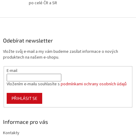
po celé ČR a SR
ý
p
i
Z
s
á
u
p
a
Odebírat newsletter
t
Vložte svůj e-mail a my vám budeme zasílat informace o nových
í
produktech na našem e-shopu.
E-mail
Vložením e-mailu souhlasíte s
podmínkami ochrany osobních údajů
PŘIHLÁSIT SE
Informace pro vás
Kontakty