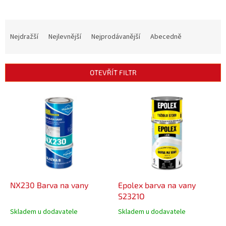
Ř
a
Nejdražší
Nejlevnější
Nejprodávanější
Abecedně
z
e
n
OTEVŘÍT FILTR
í
p
V
r
ý
o
p
d
i
u
s
k
p
t
r
ů
o
d
NX230 Barva na vany
Epolex barva na vany
u
S2321O
k
Skladem u dodavatele
Skladem u dodavatele
t