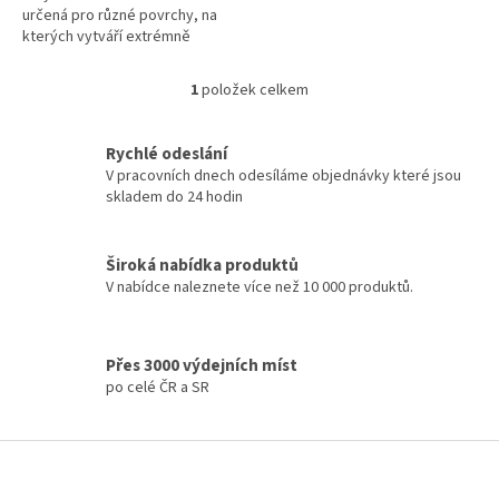
určená pro různé povrchy, na
kterých vytváří extrémně
odolný, pružný a hedvábně
matný povrch s dlouhodobou
1
položek celkem
O
životností obzvláště v exteriéru.
v
l
Rychlé odeslání
á
V pracovních dnech odesíláme objednávky které jsou
d
skladem do 24 hodin
a
c
í
Široká nabídka produktů
p
V nabídce naleznete více než 10 000 produktů.
r
v
k
y
Přes 3000 výdejních míst
v
po celé ČR a SR
ý
p
i
Z
s
á
u