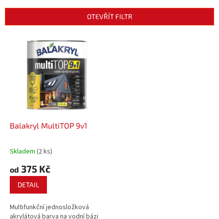
e
n
OTEVŘÍT FILTR
í
p
V
r
ý
o
p
d
i
u
s
k
p
t
r
ů
o
d
Balakryl MultiTOP 9v1
u
k
Skladem
(2 ks)
t
375 Kč
ů
od
DETAIL
Multifunkční jednosložková
akrylátová barva na vodní bázi