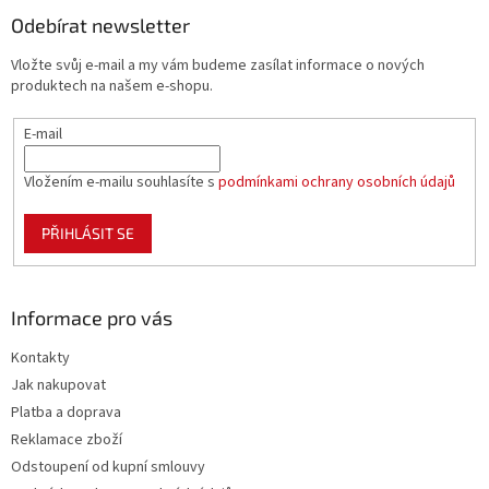
p
a
Odebírat newsletter
t
Vložte svůj e-mail a my vám budeme zasílat informace o nových
í
produktech na našem e-shopu.
E-mail
Vložením e-mailu souhlasíte s
podmínkami ochrany osobních údajů
PŘIHLÁSIT SE
Informace pro vás
Kontakty
Jak nakupovat
Platba a doprava
Reklamace zboží
Odstoupení od kupní smlouvy