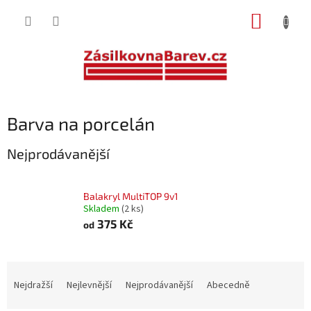
Přejít
NÁKUP
na
obsah
KOŠÍK
Barva na porcelán
Nejprodávanější
Balakryl MultiTOP 9v1
Skladem
(2 ks)
375 Kč
od
Ř
a
Nejdražší
Nejlevnější
Nejprodávanější
Abecedně
z