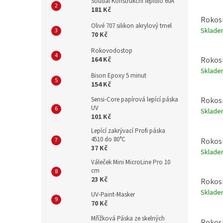
Soudal Konstrukční lepidlo 60A
181 Kč
Rokosi
Olivé 707 silikon akrylový tmel
Sklade
70 Kč
Rokovodostop
164 Kč
Rokosi
Sklade
Bison Epoxy 5 minut
154 Kč
Sensi-Core papírová lepící páska
Rokosi
UV
Sklade
101 Kč
Lepící zakrývací Profi páska
4510 do 80°C
Rokosi
37 Kč
Sklade
Váleček Mini MicroLine Pro 10
cm
23 Kč
Rokosi
Sklade
UV-Paint-Masker
70 Kč
Mřížková Páska ze skelných
Rokosi