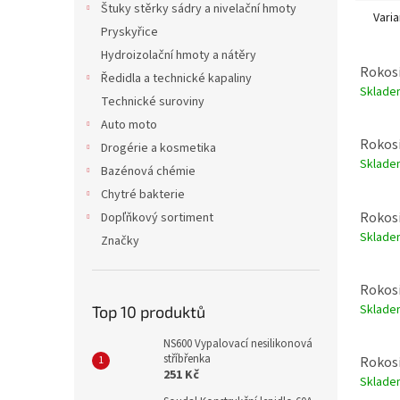
Štuky stěrky sádry a nivelační hmoty
Varia
Pryskyřice
Hydroizolační hmoty a nátěry
Rokosi
Ředidla a technické kapaliny
Sklade
Technické suroviny
Auto moto
Rokosi
Drogérie a kosmetika
Sklade
Bazénová chémie
Chytré bakterie
Rokosi
Dopľňkový sortiment
Sklade
Značky
Rokosi
Sklade
Top 10 produktů
NS600 Vypalovací nesilikonová
stříbřenka
Rokosi
251 Kč
Sklade