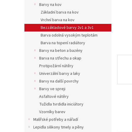
n
Barvy na kov
e
Základní barva na kov
l
Vrchní barva na kov
Bezzákladové barvy 2v1 a 3v1
Barva odolná vysokým teplotám
Barva na topení radiátory
Barvy na beton a bazény
Barva na střechu a okap
Protipožární nátěry
Univerzální barvy a laky
Barvy na další povrchy
Barvy ve spreji
Asfaltové nátěry
Tužidla tvrdidla iniciátory
Vzorníky barev
Malířské potřeby a nářadí
Lepidla silikony tmely a pěny