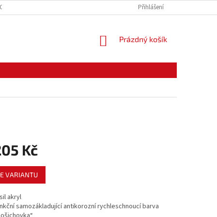
CE ZBOŽÍ
ODSTOUPENÍ OD KUPNÍ SMLOUVY
Přihlášení
PODMÍNKY OCHRANY O
NÁKUPNÍ
Prázdný košík
KOŠÍK
205 Kč
E VARIANTU
il akryl
unkční samozákladující antikorozní rychleschnoucí barva
nošichovka“