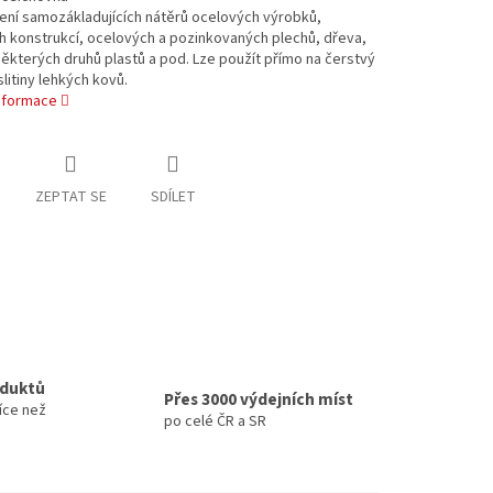
ení samozákladujících nátěrů ocelových výrobků,
 konstrukcí, ocelových a pozinkovaných plechů, dřeva,
ěkterých druhů plastů a pod. Lze použít přímo na čerstvý
slitiny lehkých kovů.
informace
ZEPTAT SE
SDÍLET
oduktů
Přes 3000 výdejních míst
íce než
po celé ČR a SR