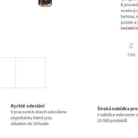
K proved
ocelových
betonu, n
pozink a 
Detailní 
TISK
Rychlé odeslání
Široká nabídka pr
V pracovních dnech odesíláme
V nabídce naleznete v
objednávky které jsou
10 000 produktů.
skladem do 24 hodin