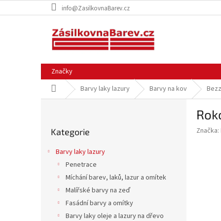
Přejít
info@ZasilkovnaBarev.cz
na
obsah
Značky
Domů
Barvy laky lazury
Barvy na kov
Bezz
P
Roko
o
Přeskočit
s
Značka:
Kategorie
kategorie
t
r
Barvy laky lazury
a
Penetrace
n
Míchání barev, laků, lazur a omítek
n
í
Malířské barvy na zeď
p
Fasádní barvy a omítky
a
Barvy laky oleje a lazury na dřevo