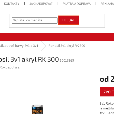
KONTAKTY
JAK NAKUPOVAT
PLATBA A DOPRAVA
REKLAMA
HLEDAT
ákladové barvy 2v1 a 3v1
Rokosil 3v1 akryl RK 300
sil 3v1 akryl RK 300
10013915
Rokospol a.s.
od
Měrná
ZVOLT
cena:
3v1 Rokos
je multif
tzv. „jed