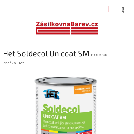
Přejít
NÁKUP
na
obsah
KOŠÍK
Het Soldecol Unicoat SM
10016700
Značka:
Het