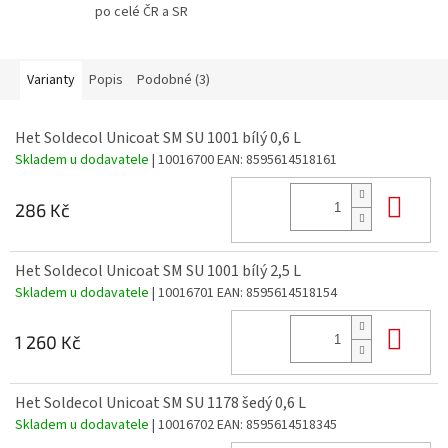
po celé ČR a SR
Varianty
Popis
Podobné (3)
Het Soldecol Unicoat SM SU 1001 bílý 0,6 L
Skladem u dodavatele
| 10016700
EAN:
8595614518161
Do 
286 Kč
Het Soldecol Unicoat SM SU 1001 bílý 2,5 L
Skladem u dodavatele
| 10016701
EAN:
8595614518154
Do 
1 260 Kč
Het Soldecol Unicoat SM SU 1178 šedý 0,6 L
Skladem u dodavatele
| 10016702
EAN:
8595614518345