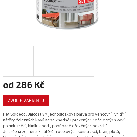
od
286 Kč
Měrná
ZVOLTE VARIANTU
cena:
Het Soldecol Unicoat SM jednosložková barva pro venkovní i vnitřní
nátěry železných kovů nebo vhodně upravených neželezných kovů –
pozink, měď, hliník, apod., popřípadě dřevěných povrchů.
Je určena zejména k nátěrům ocelových konstrukcí, bran, plotů,