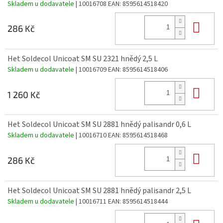
Skladem u dodavatele
| 10016708
EAN:
8595614518420
Do 
286 Kč
Het Soldecol Unicoat SM SU 2321 hnědý 2,5 L
Skladem u dodavatele
| 10016709
EAN:
8595614518406
Do 
1 260 Kč
Het Soldecol Unicoat SM SU 2881 hnědý palisandr 0,6 L
Skladem u dodavatele
| 10016710
EAN:
8595614518468
Do 
286 Kč
Het Soldecol Unicoat SM SU 2881 hnědý palisandr 2,5 L
Skladem u dodavatele
| 10016711
EAN:
8595614518444