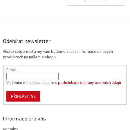
Z
á
p
a
Odebírat newsletter
t
Vložte svůj e-mail a my vám budeme zasílat informace o nových
í
produktech na našem e-shopu.
E-mail
Vložením e-mailu souhlasíte s
podmínkami ochrany osobních údajů
PŘIHLÁSIT SE
Informace pro vás
Kontakty