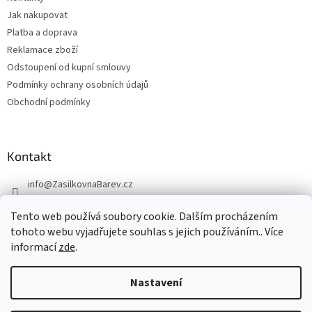
Jak nakupovat
Platba a doprava
Reklamace zboží
Odstoupení od kupní smlouvy
Podmínky ochrany osobních údajů
Obchodní podmínky
Kontakt
info
@
ZasilkovnaBarev.cz
705 633 776
Tento web používá soubory cookie. Dalším procházením
tohoto webu vyjadřujete souhlas s jejich používáním.. Více
informací
zde
.
Nastavení
Vytvořil Shoptet