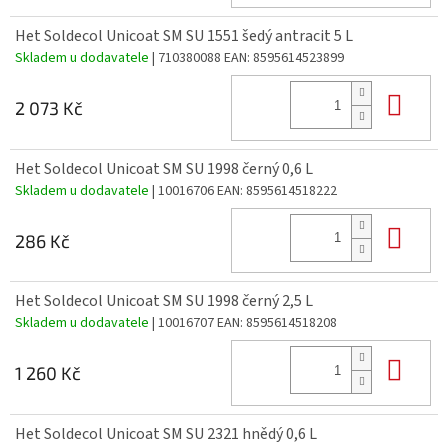
Het Soldecol Unicoat SM SU 1551 šedý antracit 5 L
Skladem u dodavatele
| 710380088
EAN:
8595614523899
Do 
2 073 Kč
Het Soldecol Unicoat SM SU 1998 černý 0,6 L
Skladem u dodavatele
| 10016706
EAN:
8595614518222
Do 
286 Kč
Het Soldecol Unicoat SM SU 1998 černý 2,5 L
Skladem u dodavatele
| 10016707
EAN:
8595614518208
Do 
1 260 Kč
Het Soldecol Unicoat SM SU 2321 hnědý 0,6 L