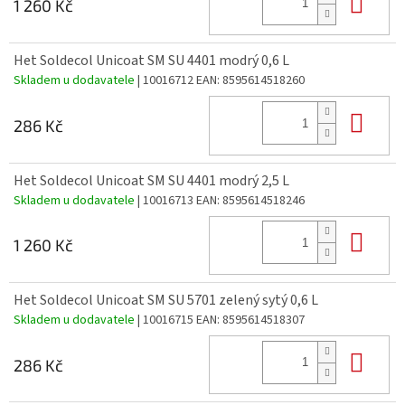
Do 
1 260 Kč
Het Soldecol Unicoat SM SU 4401 modrý 0,6 L
Skladem u dodavatele
| 10016712
EAN:
8595614518260
Do 
286 Kč
Het Soldecol Unicoat SM SU 4401 modrý 2,5 L
Skladem u dodavatele
| 10016713
EAN:
8595614518246
Do 
1 260 Kč
Het Soldecol Unicoat SM SU 5701 zelený sytý 0,6 L
Skladem u dodavatele
| 10016715
EAN:
8595614518307
Do 
286 Kč