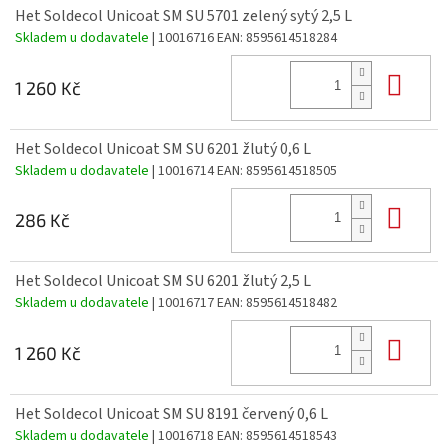
Het Soldecol Unicoat SM SU 5701 zelený sytý 2,5 L
Skladem u dodavatele
| 10016716
EAN:
8595614518284
Do 
1 260 Kč
Het Soldecol Unicoat SM SU 6201 žlutý 0,6 L
Skladem u dodavatele
| 10016714
EAN:
8595614518505
Do 
286 Kč
Het Soldecol Unicoat SM SU 6201 žlutý 2,5 L
Skladem u dodavatele
| 10016717
EAN:
8595614518482
Do 
1 260 Kč
Het Soldecol Unicoat SM SU 8191 červený 0,6 L
Skladem u dodavatele
| 10016718
EAN:
8595614518543