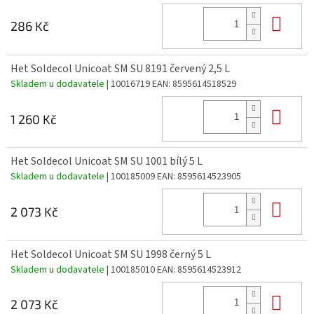
Do 
286 Kč
Het Soldecol Unicoat SM SU 8191 červený 2,5 L
Skladem u dodavatele
| 10016719
EAN:
8595614518529
Do 
1 260 Kč
Het Soldecol Unicoat SM SU 1001 bílý 5 L
Skladem u dodavatele
| 100185009
EAN:
8595614523905
Do 
2 073 Kč
Het Soldecol Unicoat SM SU 1998 černý 5 L
Skladem u dodavatele
| 100185010
EAN:
8595614523912
Do 
2 073 Kč