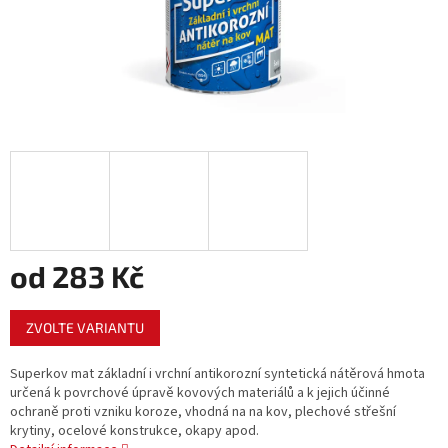
od
283 Kč
Měrná
ZVOLTE VARIANTU
cena:
Superkov mat základní i vrchní antikorozní syntetická nátěrová hmota
určená k povrchové úpravě kovových materiálů a k jejich účinné
ochraně proti vzniku koroze, vhodná na na kov, plechové střešní
krytiny, ocelové konstrukce, okapy apod.