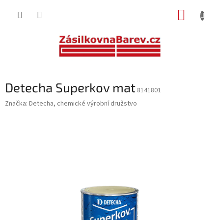
Přejít
NÁKUP
na
obsah
KOŠÍK
Detecha Superkov mat
8141801
Značka:
Detecha, chemické výrobní družstvo