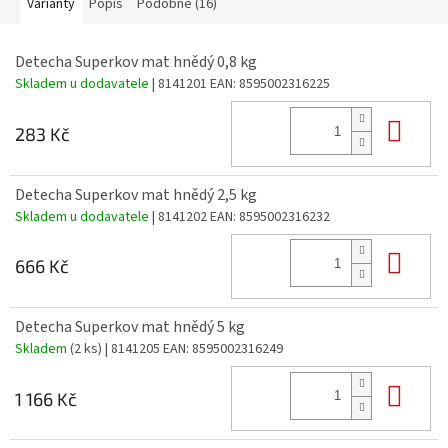
Varianty
Popis
Podobné (16)
Detecha Superkov mat hnědý 0,8 kg
Skladem u dodavatele
| 8141201
EAN:
8595002316225
Do 
283 Kč
Detecha Superkov mat hnědý 2,5 kg
Skladem u dodavatele
| 8141202
EAN:
8595002316232
Do 
666 Kč
Detecha Superkov mat hnědý 5 kg
Skladem
(2 ks)
| 8141205
EAN:
8595002316249
Do 
1 166 Kč