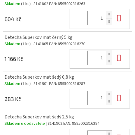
Skladem
(1 ks)
| 8141802
EAN:
8595002316263
Do 
604 Kč
Detecha Superkov mat černý 5 kg
Skladem
(1 ks)
| 8141805
EAN:
8595002316270
Do 
1 166 Kč
Detecha Superkov mat šedý 0,8 kg
Skladem
(1 ks)
| 8141901
EAN:
8595002316287
Do 
283 Kč
Detecha Superkov mat šedý 2,5 kg
Skladem u dodavatele
| 8141902
EAN:
8595002316294