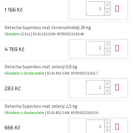
Do 
1 166 Kč
Detecha Superkov mat červenohnědý 20 kg
Skladem
(2 ks)
| 8141320
EAN:
8595002316348
Do 
4 769 Kč
Detecha Superkov mat zelený 0,8 kg
Skladem u dodavatele
| 8141401
EAN:
8595002316317
Do 
283 Kč
Detecha Superkov mat zelený 2,5 kg
Skladem u dodavatele
| 8141402
EAN:
8595002316324
Do 
666 Kč