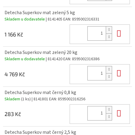
Detecha Superkov mat zelený 5 kg
Skladem u dodavatele
| 8141405
EAN:
8595002316331
Do 
1 166 Kč
Detecha Superkov mat zelený 20 kg
Skladem u dodavatele
| 8141420
EAN:
8595002316386
Do 
4 769 Kč
Detecha Superkov mat černý 0,8 kg
Skladem
(1 ks)
| 8141801
EAN:
8595002316256
Do 
283 Kč
Detecha Superkov mat černý 2,5 kg