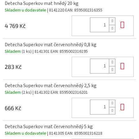
Detecha Superkov mat hnědý 20 kg
Skladem u dodavatele
| 8141220
EAN:
8595002316355
Do 
4 769 Kč
Detecha Superkov mat červenohnědý 0,8 kg
Skladem
(1 ks)
| 8141301
EAN:
8595002316195
Do 
283 Kč
Detecha Superkov mat červenohnědý 2,5 kg
Skladem
(2 ks)
| 8141302
EAN:
8595002316201
Do 
666 Kč
Detecha Superkov mat červenohnědý 5 kg
Skladem u dodavatele
| 8141305
EAN:
8595002316218