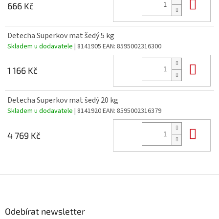
Do 
666 Kč
Detecha Superkov mat šedý 5 kg
Skladem u dodavatele
| 8141905
EAN:
8595002316300
Do 
1 166 Kč
Detecha Superkov mat šedý 20 kg
Skladem u dodavatele
| 8141920
EAN:
8595002316379
Do 
4 769 Kč
Z
á
p
a
Odebírat newsletter