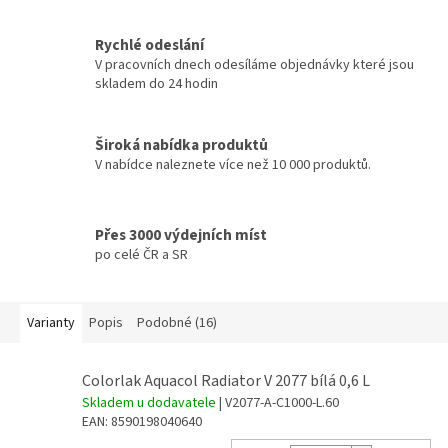
Rychlé odeslání
V pracovních dnech odesíláme objednávky které jsou
skladem do 24 hodin
Široká nabídka produktů
V nabídce naleznete více než 10 000 produktů.
Přes 3000 výdejních míst
po celé ČR a SR
Varianty
Popis
Podobné (16)
Colorlak Aquacol Radiator V 2077 bílá 0,6 L
Skladem u dodavatele
| V2077-A-C1000-L.60
EAN:
8590198040640