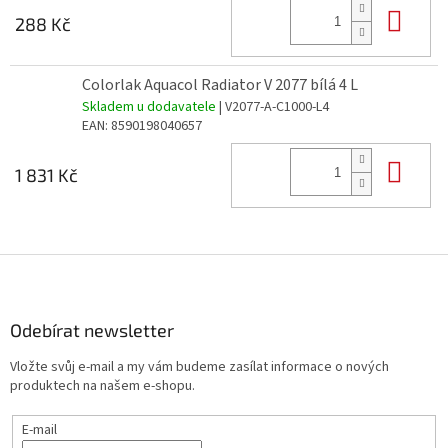
Do 
288 Kč
Colorlak Aquacol Radiator V 2077 bílá 4 L
Skladem u dodavatele
| V2077-A-C1000-L4
EAN:
8590198040657
Do 
1 831 Kč
Z
á
p
a
Odebírat newsletter
t
Vložte svůj e-mail a my vám budeme zasílat informace o nových
í
produktech na našem e-shopu.
E-mail