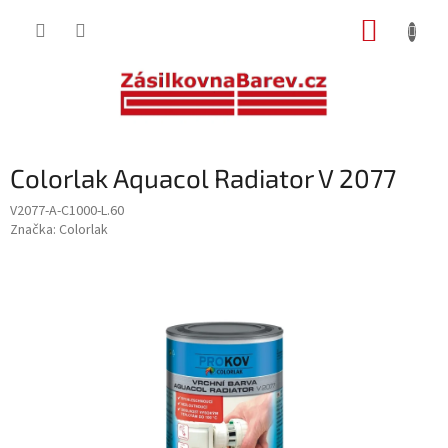
Přejít
NÁKUP
na
obsah
KOŠÍK
Colorlak Aquacol Radiator V 2077
V2077-A-C1000-L.60
Značka:
Colorlak