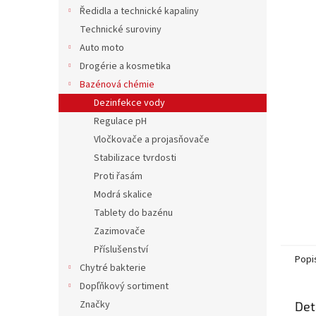
n
Ředidla a technické kapaliny
e
Technické suroviny
l
Auto moto
Drogérie a kosmetika
Bazénová chémie
Dezinfekce vody
Regulace pH
Vločkovače a projasňovače
Stabilizace tvrdosti
Proti řasám
Modrá skalice
Tablety do bazénu
Zazimovače
Příslušenství
Popi
Chytré bakterie
Dopľňkový sortiment
Značky
Det