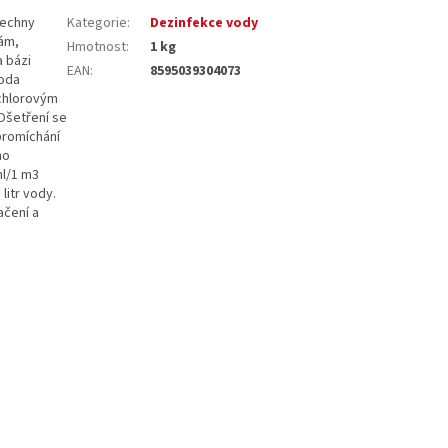
šechny
Kategorie
:
Dezinfekce vody
sám,
Hmotnost
:
1 kg
a bázi
EAN
:
8595039304073
voda
 chlorovým
Ošetření se
promíchání
ho
ml/1 m3
litr vody.
ačení a