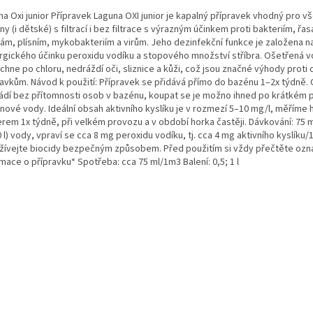
na Oxi junior Přípravek Laguna OXI junior je kapalný přípravek vhodný pro v
y (i dětské) s filtrací i bez filtrace s výrazným účinkem proti bakteriím, řa
ám, plísním, mykobakteriím a virům. Jeho dezinfekční funkce je založena n
rgického účinku peroxidu vodíku a stopového množství stříbra. Ošetřená 
chne po chloru, nedráždí oči, sliznice a kůži, což jsou značné výhody proti
ravkům. Návod k použití: Přípravek se přidává přímo do bazénu 1–2x týdně. 
ádí bez přítomnosti osob v bazénu, koupat se je možno ihned po krátkém 
nové vody. Ideální obsah aktivního kyslíku je v rozmezí 5–10 mg/l, měříme 
erem 1x týdně, při velkém provozu a v období horka častěji. Dávkování: 75 
 l) vody, vpraví se cca 8 mg peroxidu vodíku, tj. cca 4 mg aktivního kyslíku/1 
žívejte biocidy bezpečným způsobem. Před použitím si vždy přečtěte ozn
mace o přípravku“ Spotřeba: cca 75 ml/1m3 Balení: 0,5; 1 l