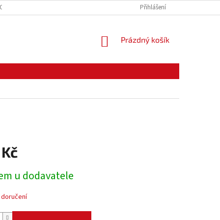
CE ZBOŽÍ
ODSTOUPENÍ OD KUPNÍ SMLOUVY
Přihlášení
PODMÍNKY OCHRANY O
NÁKUPNÍ
Prázdný košík
KOŠÍK
 Kč
em u dodavatele
 doručení