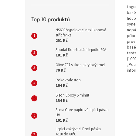
Lagu
bazén
houb
Top 10 produktů
syne
nepá
NS600 Vypalovací nesilikonová
stříbřenka
příp
251 Kč
prov
bazé
Soudal Konstrukční lepidlo 60A
test
181 Kč
(1000
„Pou
Olivé 707 silikon akrylový tmel
70 Kč
infor
Rokovodostop
164 Kč
Bison Epoxy 5 minut
154 Kč
Sensi-Core papírová lepící páska
UV
101 Kč
Lepící zakrývací Profi páska
4510 do 80°C