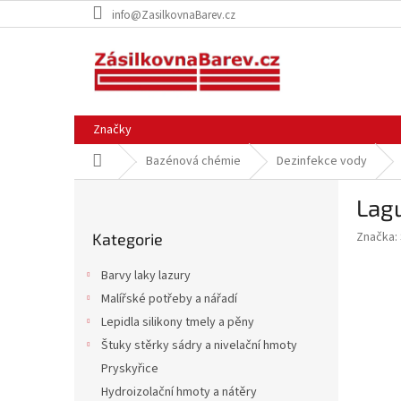
Přejít
info@ZasilkovnaBarev.cz
na
obsah
Značky
Domů
Bazénová chémie
Dezinfekce vody
P
Lagu
o
Přeskočit
s
Značka:
Kategorie
kategorie
t
r
Barvy laky lazury
a
Malířské potřeby a nářadí
n
Lepidla silikony tmely a pěny
n
í
Štuky stěrky sádry a nivelační hmoty
p
Pryskyřice
a
Hydroizolační hmoty a nátěry