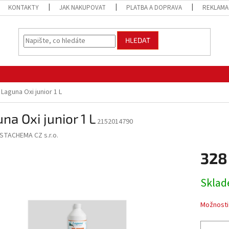
KONTAKTY
JAK NAKUPOVAT
PLATBA A DOPRAVA
REKLAMA
HLEDAT
Laguna Oxi junior 1 L
na Oxi junior 1 L
2152014790
STACHEMA CZ s.r.o.
328
Měrná
Sklad
cena:
Možnosti