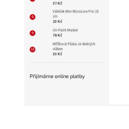
37 Kč
Váleček Mini MicroLine Pro 10
cm
23 Kč
UV-Paint-Masker
70 Kč
Mřížková Páska ze skelných
vláken
33 Kč
Přijímáme online platby
Z
á
p
a