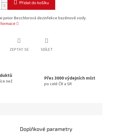
Přidat do košíku
xi junior Bezchlorová dezinfekce bazénové vody.
informace
ZEPTAT SE
SDÍLET
oduktů
Přes 3000 výdejních míst
íce než
po celé ČR a SR
Doplňkové parametry