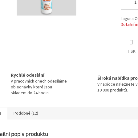
Laguna O
Detailní 
TISK
Rychlé odeslání
Široká nabídka pr
V pracovních dnech odesíláme
V nabídce naleznete v
objednávky které jsou
10 000 produktů.
skladem do 24 hodin
s
Podobné (12)
ailní popis produktu