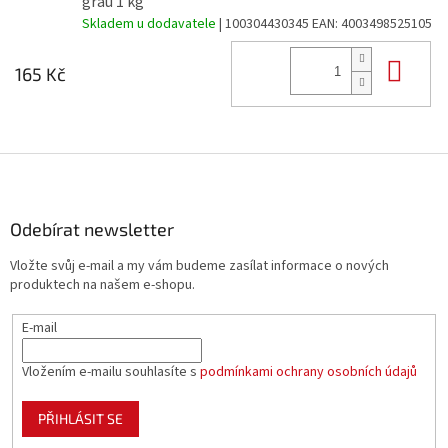
grau 1 kg
Skladem u dodavatele
| 100304430345
EAN:
4003498525105
Do 
165 Kč
Z
á
p
a
Odebírat newsletter
t
Vložte svůj e-mail a my vám budeme zasílat informace o nových
í
produktech na našem e-shopu.
E-mail
Vložením e-mailu souhlasíte s
podmínkami ochrany osobních údajů
PŘIHLÁSIT SE