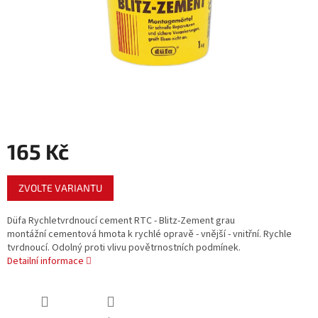
165 Kč
Měrná
ZVOLTE VARIANTU
cena:
Düfa Rychletvrdnoucí cement RTC - Blitz-Zement grau
montážní cementová hmota k rychlé opravě - vnější - vnitřní. Rychle
tvrdnoucí. Odolný proti vlivu povětrnostních podmínek.
Detailní informace