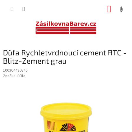
Přejít
NÁKUP
na
obsah
KOŠÍK
Düfa Rychletvrdnoucí cement RTC -
Blitz-Zement grau
100304430345
Značka:
Düfa